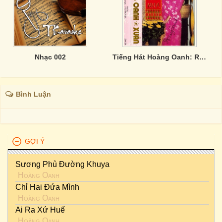
Nhạc 002
Tiếng Hát Hoàng Oanh: Rước Xuân Về Nhà
Bình Luận
GỢI Ý
Sương Phủ Đường Khuya
Hoàng Oanh
Chỉ Hai Đứa Mình
Hoàng Oanh
Ai Ra Xứ Huế
Hoàng Oanh