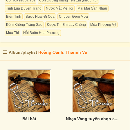
Cỏ Hoa (trước 75)
Con Đường Mang Tên Em (trước 75)
Tình Lúa Duyên Trăng
Nước Mắt Mẹ Tôi
Mãi Mãi Gần Nhau
Biển Tình
Bước Ngài Đi Qua
Chuyện Đêm Mưa
Đêm Không Trăng Sao
Được Tin Em Lấy Chồng
Mùa Phượng Vỹ
Mùa Thi
Nỗi Buồn Hoa Phượng
Album/playlist
Hoàng Oanh
,
Thannh Vũ
Bài hát
Nhạc Vàng tuyển chọn của Phương Anh