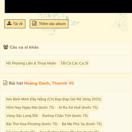
Tải về
Thêm vào album
Các ca sĩ khác
Hồ Phương Liên & Thoại Nhân
Tất Cả Các Ca Sĩ
Bài hát
Hoàng Oanh
,
Thannh Vũ
Nơi Bình Minh Đầy Nắng (Chị Đẹp Đạp Gió Rẽ Sóng 2023)
Hôm Nay Ngày Mai (trước 75)
Ai Ra Xứ Huế (trước 75)
Vọng Gác Lưng Đồi
Đường Chân Trời (trước 75)
Bài Thơ Hoa Phượng (trước 75)
Bà Mẹ Phù Sa (trước 75)