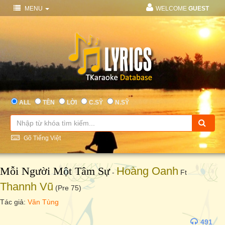
MENU
WELCOME
GUEST
ALL
TÊN
LỜI
C.SỸ
N.SỸ
Gõ Tiếng Việt
Mỗi Người Một Tâm Sự
Hoàng Oanh
-
Ft
Thannh Vũ
(Pre 75)
Tác giả:
Vân Tùng
491