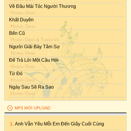
Về Đâu Mái Tóc Người Thương
Hoàng Oanh
Khất Duyên
Hoàng Oanh
Bến Cũ
Hoàng Oanh
&
Thanh Vũ
Người Giãi Bày Tâm Sự
Hoàng Oanh
Để Trả Lời Một Câu Hỏi
Hoàng Oanh
Từ Đó
Hoàng Oanh
Ngày Sau Sẽ Ra Sao
Hoàng Oanh
MP3 MỚI UPLOAD
Anh Vẫn Yêu Mỗi Em Đến Giây Cuối Cùng