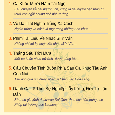
Ca Khúc Mười Năm Tái Ngộ
Câu chuyện về hai người lính, cũng là hai người bạn thân từ
thuở còn ngồi chung ghế nhà trường...
Về Bài Hát Nghìn Trùng Xa Cách
Nghìn trùng xa cách là một trong những tình khúc...
Phim Tài Liệu Về Nhạc Sĩ Y Vân
Không chỉ kể lại cuộc đời nhạc sĩ Y Vân...
Tháng Sáu Trời Mưa
Một ca khúc nhạc trữ tình, được sáng tác...
Câu Chuyện Tình Buồn Phía Sau Ca Khúc Tàu Anh
Qua Núi
Tàu anh qua núi được nhạc sĩ Phan Lạc Hoa sáng...
Danh Ca Lệ Thu: Sự Nghiệp Lẫy Lừng, Đời Tư Lận
Đận
Bà theo gia đình di cư vào Sài Gòn, theo học bậc trung học
Pháp tại trường Les Lauriers...