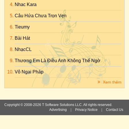
Nhac Kara
Câu Hứa Chưa Trọn Vẹn
Tieumy
Bài Hát
NhạcCL
Thương Em Là Điều Anh Không Thể Ngờ
Vô Ngại Pháp
Xem thêm
Copyright © 2008-2026 T Software Solutions LLC. All rights reserved.
Advertising
|
Privacy Notice
|
Contact Us