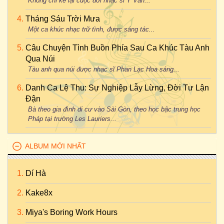
Không chỉ kể lại cuộc đời nhạc sĩ Y Vân...
Tháng Sáu Trời Mưa
Một ca khúc nhạc trữ tình, được sáng tác...
Câu Chuyện Tình Buồn Phía Sau Ca Khúc Tàu Anh
Qua Núi
Tàu anh qua núi được nhạc sĩ Phan Lạc Hoa sáng...
Danh Ca Lệ Thu: Sự Nghiệp Lẫy Lừng, Đời Tư Lận
Đận
Bà theo gia đình di cư vào Sài Gòn, theo học bậc trung học
Pháp tại trường Les Lauriers...
ALBUM MỚI NHẤT
Dí Hà
Kake8x
Miya's Boring Work Hours