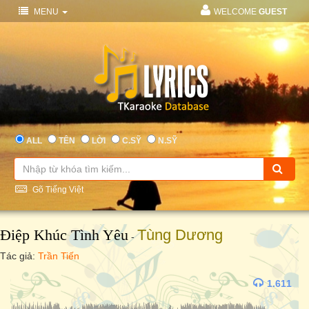
MENU
WELCOME
GUEST
ALL
TÊN
LỜI
C.SỸ
N.SỸ
Gõ Tiếng Việt
Điệp Khúc Tình Yêu
Tùng Dương
-
Tác giả:
Trần Tiến
1.611