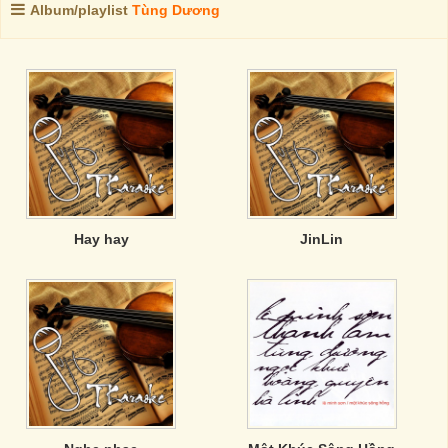
Album/playlist
Tùng Dương
Hay hay
JinLin