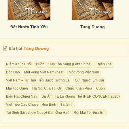
Đất Nước Tình Yêu
Tung Duong
Bài hát
Tùng Dương
Niệm Khúc Cuối
Buồn
Hãy Tỏa Sáng (Let's Shine)
Thiên Thai
Độc Đạo
Một Vòng Việt Nam (beat)
Một Vòng Việt Nam
Việt Nam – Tự Hào Tiếp Bước Tương Lai
Gửi Người Em Gái
Mái Tóc Quen
Hà Nội Của Tôi Ơi
Chiếc Khăn Piêu
Cuộn
Biển Hát Chiều Nay
Dư Âm
E Là Không Thể (HER CONCERT 2026)
Viết Tiếp Câu Chuyện Hòa Bình
Tái Sinh
Tái Sinh (Liveshow Người Đàn Ông Hát)
Rồi Mai Tôi Đưa Em