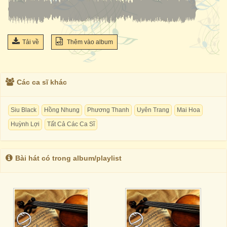
Tải về
Thêm vào album
Các ca sĩ khác
Siu Black
Hồng Nhung
Phương Thanh
Uyên Trang
Mai Hoa
Huỳnh Lợi
Tất Cả Các Ca Sĩ
Bài hát có trong album/playlist