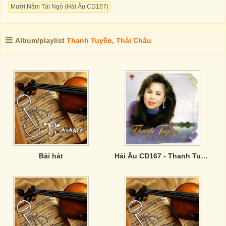
Mười Năm Tái Ngộ (Hải Âu CD167)
Album/playlist
Thanh Tuyền
,
Thái Châu
Bài hát
Hải Âu CD167 - Thanh Tuyền - Mười Năm Tái Ngộ