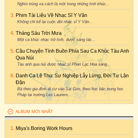
Nghìn trùng xa cách là một trong những tình khúc...
Phim Tài Liệu Về Nhạc Sĩ Y Vân
Không chỉ kể lại cuộc đời nhạc sĩ Y Vân...
Tháng Sáu Trời Mưa
Một ca khúc nhạc trữ tình, được sáng tác...
Câu Chuyện Tình Buồn Phía Sau Ca Khúc Tàu Anh
Qua Núi
Tàu anh qua núi được nhạc sĩ Phan Lạc Hoa sáng...
Danh Ca Lệ Thu: Sự Nghiệp Lẫy Lừng, Đời Tư Lận
Đận
Bà theo gia đình di cư vào Sài Gòn, theo học bậc trung học
Pháp tại trường Les Lauriers...
ALBUM MỚI NHẤT
Miya's Boring Work Hours