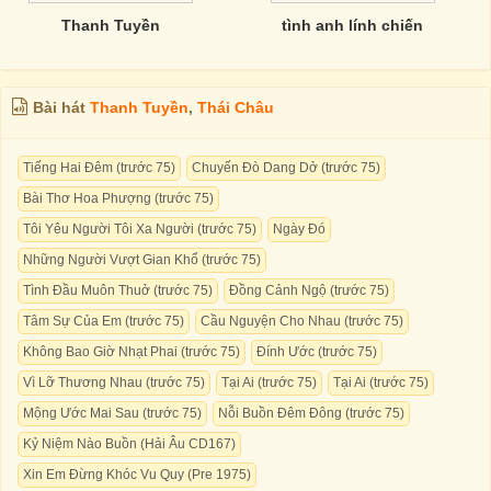
Thanh Tuyền
tình anh lính chiến
Bài hát
Thanh Tuyền
,
Thái Châu
Tiếng Hai Đêm (trước 75)
Chuyến Đò Dang Dở (trước 75)
Bài Thơ Hoa Phượng (trước 75)
Tôi Yêu Người Tôi Xa Người (trước 75)
Ngày Đó
Những Người Vượt Gian Khổ (trước 75)
Tình Đầu Muôn Thuở (trước 75)
Đồng Cảnh Ngộ (trước 75)
Tâm Sự Của Em (trước 75)
Cầu Nguyện Cho Nhau (trước 75)
Không Bao Giờ Nhạt Phai (trước 75)
Đính Ước (trước 75)
Vì Lỡ Thương Nhau (trước 75)
Tại Ai (trước 75)
Tại Ai (trước 75)
Mộng Ước Mai Sau (trước 75)
Nỗi Buồn Đêm Đông (trước 75)
Kỷ Niệm Nào Buồn (Hải Âu CD167)
Xin Em Đừng Khóc Vu Quy (Pre 1975)