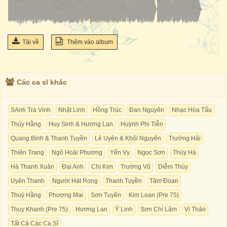
Tải về
Thêm vào album
Các ca sĩ khác
SAnh Tra Vinh
Nhật Linh
Hồng Trúc
Đan Nguyên
Nhạc Hòa Tấu
Thúy Hằng
Huy Sinh & Hương Lan
Huỳnh Phi Tiễn
Quang Bình & Thanh Tuyền
Lê Uyên & Khôi Nguyên
Trường Hải
Thiên Trang
Ngô Hoài Phương
Yến Vy
Ngọc Sơn
Thúy Hà
Hà Thanh Xuân
Đại Anh
Chị Kim
Trường Vũ
Diễm Thùy
Uyên Thanh
Người Hát Rong
Thanh Tuyền
Tâm Đoan
Thuý Hằng
Phượng Mai
Sơn Tuyền
Kim Loan (Pre 75)
Thuỵ Khanh (Pre 75)
Hương Lan
Ý Linh
Sơn Chí Lâm
Vi Thảo
Tất Cả Các Ca Sĩ