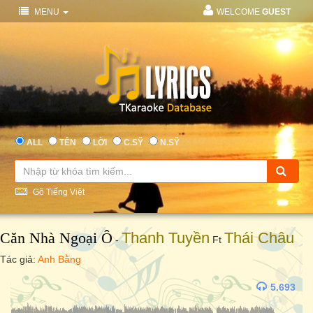
MENU
WELCOME
GUEST
ALL
TÊN
LỜI
C.SỸ
N.SỸ
Gõ Tiếng Việt
Căn Nhà Ngoại Ô
Thanh Tuyền
Thái Châu
-
Ft
Tác giả:
Anh Bằng
5.693