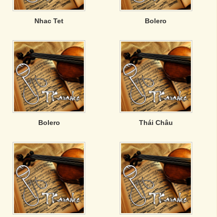
Nhac Tet
Bolero
Bolero
Thái Châu