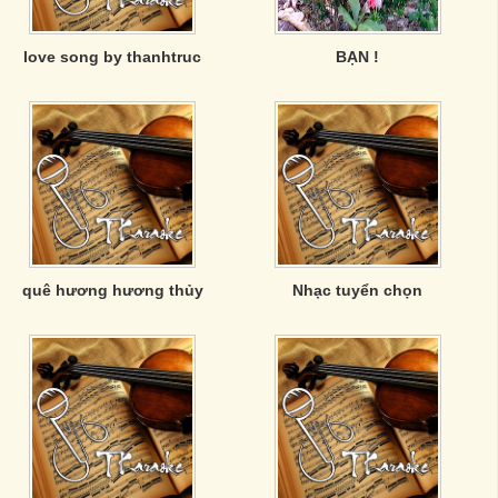
love song by thanhtruc
BẠN !
quê hương hương thủy
Nhạc tuyển chọn