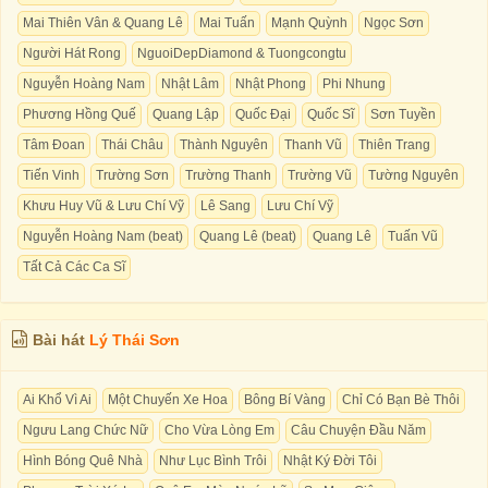
Mai Thiên Vân & Quang Lê
Mai Tuấn
Mạnh Quỳnh
Ngọc Sơn
Người Hát Rong
NguoiDepDiamond & Tuongcongtu
Nguyễn Hoàng Nam
Nhật Lâm
Nhật Phong
Phi Nhung
Phương Hồng Quế
Quang Lập
Quốc Đại
Quốc Sĩ
Sơn Tuyền
Tâm Đoan
Thái Châu
Thành Nguyên
Thanh Vũ
Thiên Trang
Tiến Vinh
Trường Sơn
Trường Thanh
Trường Vũ
Tường Nguyên
Khưu Huy Vũ & Lưu Chí Vỹ
Lê Sang
Lưu Chí Vỹ
Nguyễn Hoàng Nam (beat)
Quang Lê (beat)
Quang Lê
Tuấn Vũ
Tất Cả Các Ca Sĩ
Bài hát
Lý Thái Sơn
Ai Khổ Vì Ai
Một Chuyến Xe Hoa
Bông Bí Vàng
Chỉ Có Bạn Bè Thôi
Ngưu Lang Chức Nữ
Cho Vừa Lòng Em
Câu Chuyện Đầu Năm
Hình Bóng Quê Nhà
Như Lục Bình Trôi
Nhật Ký Đời Tôi