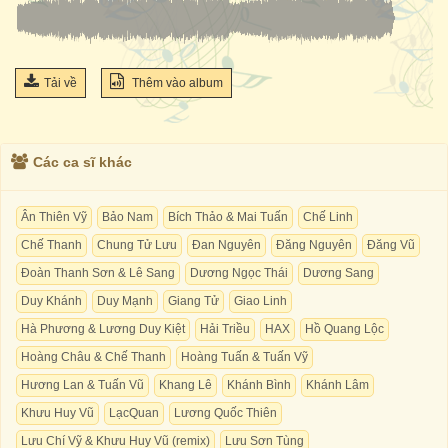
Tải về
Thêm vào album
Các ca sĩ khác
Ân Thiên Vỹ
Bảo Nam
Bích Thảo & Mai Tuấn
Chế Linh
Chế Thanh
Chung Tử Lưu
Đan Nguyên
Đăng Nguyên
Đăng Vũ
Đoàn Thanh Sơn & Lê Sang
Dương Ngọc Thái
Dương Sang
Duy Khánh
Duy Mạnh
Giang Tử
Giao Linh
Hà Phương & Lương Duy Kiệt
Hải Triều
HAX
Hồ Quang Lộc
Hoàng Châu & Chế Thanh
Hoàng Tuấn & Tuấn Vỹ
Hương Lan & Tuấn Vũ
Khang Lê
Khánh Bình
Khánh Lâm
Khưu Huy Vũ
LạcQuan
Lương Quốc Thiên
Lưu Chí Vỹ & Khưu Huy Vũ (remix)
Lưu Sơn Tùng