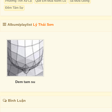
Phương Trời Xứ Lạ
Quê Em Mùa Nước Lũ
Sa Mưa Giông
Đêm Tâm Sự
Album/playlist
Lý Thái Sơn
Dem tam su
Bình Luận