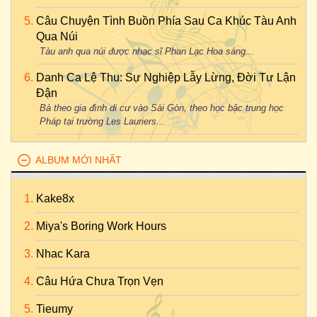
Câu Chuyện Tình Buồn Phía Sau Ca Khúc Tàu Anh
Qua Núi
Tàu anh qua núi được nhạc sĩ Phan Lạc Hoa sáng...
Danh Ca Lệ Thu: Sự Nghiệp Lẫy Lừng, Đời Tư Lận
Đận
Bà theo gia đình di cư vào Sài Gòn, theo học bậc trung học
Pháp tại trường Les Lauriers...
ALBUM MỚI NHẤT
Kake8x
Miya's Boring Work Hours
Nhac Kara
Câu Hứa Chưa Trọn Vẹn
Tieumy