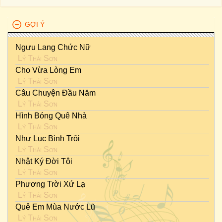
GỢI Ý
Ngưu Lang Chức Nữ
Lý Thái Sơn
Cho Vừa Lòng Em
Lý Thái Sơn
Câu Chuyện Đầu Năm
Lý Thái Sơn
Hình Bóng Quê Nhà
Lý Thái Sơn
Như Lục Bình Trôi
Lý Thái Sơn
Nhật Ký Đời Tôi
Lý Thái Sơn
Phương Trời Xứ Lạ
Lý Thái Sơn
Quê Em Mùa Nước Lũ
Lý Thái Sơn