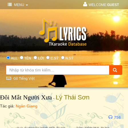
MENU
WELCOME
GUEST
ALL
TÊN
LỜI
C.SỸ
N.SỸ
Gõ Tiếng Việt
Đôi Mắt Người Xưa
Lý Thái Sơn
-
Tác giả:
Ngân Giang
756