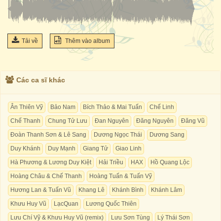
Tải về
Thêm vào album
Các ca sĩ khác
Ân Thiên Vỹ
Bảo Nam
Bích Thảo & Mai Tuấn
Chế Linh
Chế Thanh
Chung Tử Lưu
Đan Nguyên
Đăng Nguyên
Đăng Vũ
Đoàn Thanh Sơn & Lê Sang
Dương Ngọc Thái
Dương Sang
Duy Khánh
Duy Mạnh
Giang Tử
Giao Linh
Hà Phương & Lương Duy Kiệt
Hải Triều
HAX
Hồ Quang Lộc
Hoàng Châu & Chế Thanh
Hoàng Tuấn & Tuấn Vỹ
Hương Lan & Tuấn Vũ
Khang Lê
Khánh Bình
Khánh Lâm
Khưu Huy Vũ
LạcQuan
Lương Quốc Thiên
Lưu Chí Vỹ & Khưu Huy Vũ (remix)
Lưu Sơn Tùng
Lý Thái Sơn