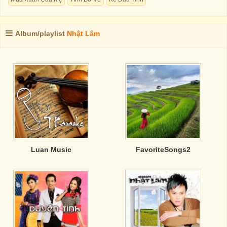
Album/playlist
Nhật Lâm
Luan Music
FavoriteSongs2