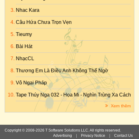
Nhac Kara
Câu Hứa Chưa Trọn Vẹn
Tieumy
Bài Hát
NhạcCL
Thương Em Là Điều Anh Không Thể Ngờ
Vô Ngại Pháp
Tape Thúy Nga 032 - Họa Mi - Nghìn Trùng Xa Cách
Xem thêm
Copyright © 2008-2026 T Software Solutions LLC. All rights reserved.
Advertising
|
Privacy Notice
|
Contact Us