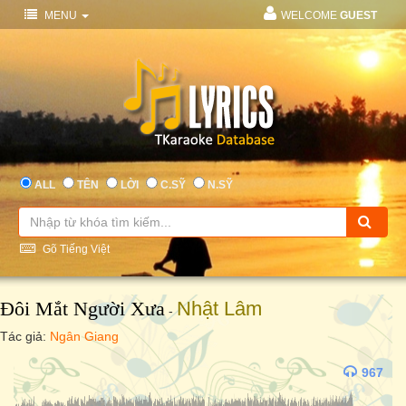
MENU
WELCOME
GUEST
ALL
TÊN
LỜI
C.SỸ
N.SỸ
Gõ Tiếng Việt
Đôi Mắt Người Xưa
Nhật Lâm
-
Tác giả:
Ngân Giang
967