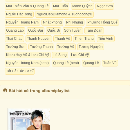
Mai Thiên Vân & Quang Lê
Mai Tuấn
Mạnh Quỳnh
Ngọc Sơn
Người Hát Rong
NguoiDepDiamond & Tuongcongtu
Nguyễn Hoàng Nam
Nhật Phong
Phi Nhung
Phương Hồng Quế
Quang Lập
Quốc Đại
Quốc Sĩ
Sơn Tuyền
Tâm Đoan
Thái Châu
Thành Nguyên
Thanh Vũ
Thiên Trang
Tiến Vinh
Trường Sơn
Trường Thanh
Trường Vũ
Tường Nguyên
Khưu Huy Vũ & Lưu Chí Vỹ
Lê Sang
Lưu Chí Vỹ
Nguyễn Hoàng Nam (beat)
Quang Lê (beat)
Quang Lê
Tuấn Vũ
Tất Cả Các Ca Sĩ
Bài hát có trong album/playlist