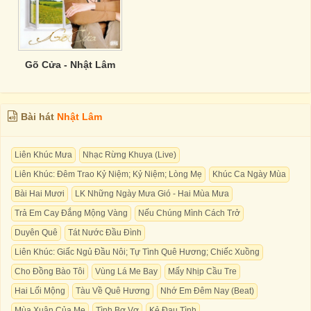
Gõ Cửa - Nhật Lâm
Bài hát
Nhật Lâm
Liên Khúc Mưa
Nhạc Rừng Khuya (Live)
Liên Khúc: Đêm Trao Kỷ Niệm; Kỷ Niệm; Lòng Mẹ
Khúc Ca Ngày Mùa
Bài Hai Mươi
LK Những Ngày Mưa Gió - Hai Mùa Mưa
Trả Em Cay Đắng Mộng Vàng
Nếu Chúng Mình Cách Trở
Duyên Quê
Tát Nước Đầu Đình
Liên Khúc: Giấc Ngủ Đầu Nôi; Tự Tình Quê Hương; Chiếc Xuồng
Cho Đồng Bào Tôi
Vùng Lá Me Bay
Mấy Nhịp Cầu Tre
Hai Lối Mộng
Tàu Về Quê Hương
Nhớ Em Đêm Nay (Beat)
Mùa Xuân Của Mẹ
Tình Bơ Vơ
Kẻ Đau Tình