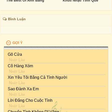
The Best Of Anh Bằng
Khúc Nhạc Tình Quê
Bình Luận
GỢI Ý
Gõ Cửa
Nhật Lâm
Cô Hàng Xóm
Nhật Lâm
Xin Yêu Tôi Bằng Cả Tình Người
Nhật Lâm
Sao Đành Xa Em
Nhật Lâm
Lời Đắng Cho Cuộc Tình
Nhật Lâm
Chuyện Tình Không Dĩ Vãng