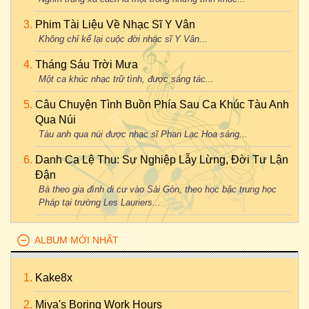
Phim Tài Liệu Về Nhạc Sĩ Y Vân
Không chỉ kể lại cuộc đời nhạc sĩ Y Vân...
Tháng Sáu Trời Mưa
Một ca khúc nhạc trữ tình, được sáng tác...
Câu Chuyện Tình Buồn Phía Sau Ca Khúc Tàu Anh
Qua Núi
Tàu anh qua núi được nhạc sĩ Phan Lạc Hoa sáng...
Danh Ca Lệ Thu: Sự Nghiệp Lẫy Lừng, Đời Tư Lận
Đận
Bà theo gia đình di cư vào Sài Gòn, theo học bậc trung học
Pháp tại trường Les Lauriers...
ALBUM MỚI NHẤT
Kake8x
Miya's Boring Work Hours