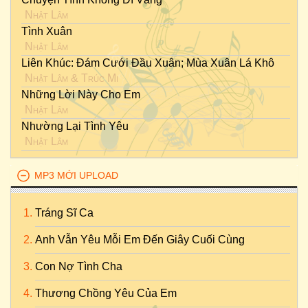
Nhật Lâm
Tình Xuân
Nhật Lâm
Liên Khúc: Đám Cưới Đầu Xuân; Mùa Xuân Lá Khô
Nhật Lâm
&
Trúc Mi
Những Lời Này Cho Em
Nhật Lâm
Nhường Lại Tình Yêu
Nhật Lâm
MP3 MỚI UPLOAD
Tráng Sĩ Ca
Anh Vẫn Yêu Mỗi Em Đến Giây Cuối Cùng
Con Nợ Tình Cha
Thương Chồng Yêu Của Em