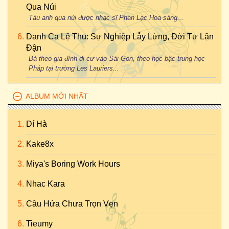
Qua Núi
Tàu anh qua núi được nhạc sĩ Phan Lạc Hoa sáng...
Danh Ca Lệ Thu: Sự Nghiệp Lẫy Lừng, Đời Tư Lận
Đận
Bà theo gia đình di cư vào Sài Gòn, theo học bậc trung học
Pháp tại trường Les Lauriers...
ALBUM MỚI NHẤT
Dí Hà
Kake8x
Miya's Boring Work Hours
Nhac Kara
Câu Hứa Chưa Trọn Vẹn
Tieumy