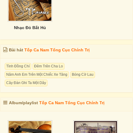
Nhạc Đỏ Bất Hủ
Bài hát
Tốp Ca Nam Tổng Cục Chính Trị
Tình Đồng Chí
Đêm Trên Cha Lo
Năm Anh Em Trên Một Chiếc Xe Tăng
Bóng Cờ Lau
Cây Đàn Ghi Ta Một Dây
Album/playlist
Tốp Ca Nam Tổng Cục Chính Trị