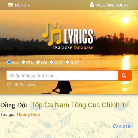
MENU
WELCOME
GUEST
ALL
TÊN
LỜI
C.SỸ
N.SỸ
Gõ Tiếng Việt
Đồng Đội
Tốp Ca Nam Tổng Cục Chính Trị
-
Tác giả:
Hoàng Hiệp
9.215