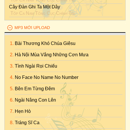
Cây Đàn Ghi Ta Một Dây
Tốp Ca Nam Tổng Cục Chính Trị
MP3 MỚI UPLOAD
Bài Thương Khó Chúa Giêsu
Hà Nội Mùa Vắng Những Cơn Mưa
Tình Ngài Rọi Chiếu
No Face No Name No Number
Bên Em Từng Đêm
Ngài Nâng Con Lên
Hẹn Hò
Tráng Sĩ Ca