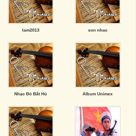
tam2013
son nhac
Nhạc Đỏ Bất Hủ
Album Unimex