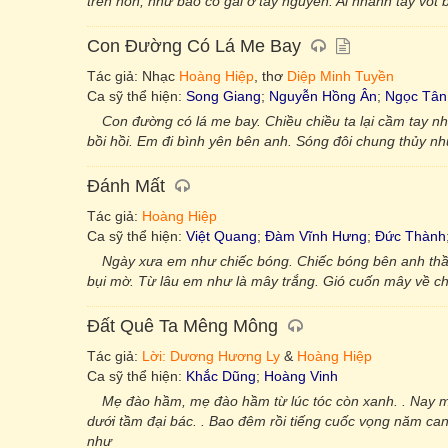
trên non, như bao cô gái ở tây nguyên. Ai nhanh tay vót
Con Đường Có Lá Me Bay
Tác giả: Nhạc
Hoàng Hiệp
, thơ
Diệp Minh Tuyền
Ca sỹ thể hiện:
Song Giang
;
Nguyễn Hồng Ân
;
Ngọc Tân
Con đường có lá me bay. Chiều chiều ta lại cầm tay 
bồi hồi. Em đi bình yên bên anh. Sóng đôi chung thủy n
Đánh Mất
Tác giả:
Hoàng Hiệp
Ca sỹ thể hiện:
Việt Quang
;
Đàm Vĩnh Hưng
;
Đức Thành
Ngày xưa em như chiếc bóng. Chiếc bóng bên anh thầm
bụi mờ. Từ lâu em như là mây trắng. Gió cuốn mây về ch
Đất Quê Ta Mêng Mông
Tác giả:
Lời: Dương Hương Ly
&
Hoàng Hiệp
Ca sỹ thể hiện:
Khắc Dũng
;
Hoàng Vinh
Mẹ đào hầm, mẹ đào hầm từ lúc tóc còn xanh. . Nay 
dưới tầm đại bác. . Bao đêm rồi tiếng cuốc vọng năm ca
như