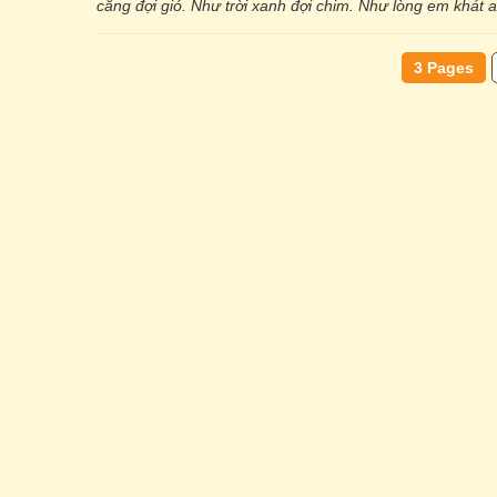
căng đợi gió. Như trời xanh đợi chim. Như lòng em khát a
3 Pages