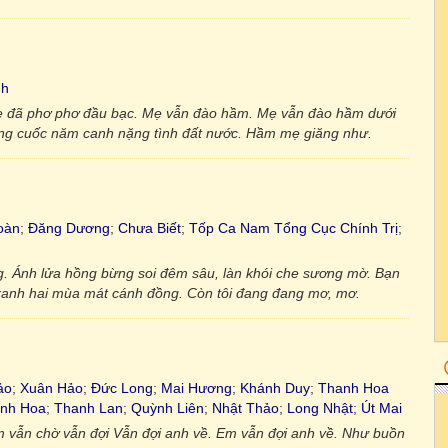
nh
ẹ đã phơ phơ đầu bạc. Mẹ vẫn đào hầm. Mẹ vẫn đào hầm dưới
ếng cuốc năm canh nặng tình đất nước. Hầm mẹ giăng như.
oàn
;
Đăng Dương
;
Chưa Biết
;
Tốp Ca Nam Tổng Cục Chính Trị
;
úng. Ánh lửa hồng bừng soi đêm sâu, làn khói che sương mờ. Bạn
 xanh hai mùa mát cánh đồng. Còn tôi đang đang mơ, mơ.
ảo
;
Xuân Hảo
;
Đức Long
;
Mai Hương
;
Khánh Duy
;
Thanh Hoa
nh Hoa
;
Thanh Lan
;
Quỳnh Liên
;
Nhật Thảo
;
Long Nhật
;
Út Mai
 vẫn chờ vẫn đợi Vẫn đợi anh về. Em vẫn đợi anh về. Như buồn