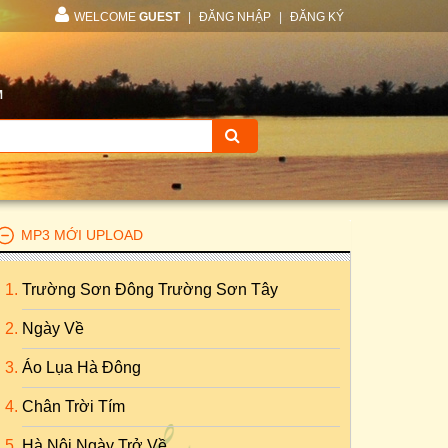
WELCOME
GUEST
|
ĐĂNG NHẬP
|
ĐĂNG KÝ
M
MP3 MỚI UPLOAD
Trường Sơn Đông Trường Sơn Tây
Ngày Về
Áo Lụa Hà Đông
Chân Trời Tím
Hà Nội Ngày Trở Về