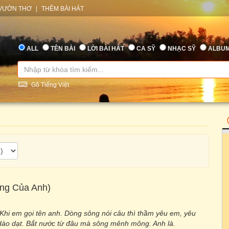
VƯỜN THƠ
|
THÊM BÀI HÁT
ALL
TÊN BÀI
LỜI BÀI HÁT
CA SỸ
NHẠC SỸ
ALBU
Gõ Tiếng Việt
ng Của Anh)
 Khi em gọi tên anh. Dòng sông nói câu thì thầm yêu em, yêu
dào dạt. Bắt nước từ đâu mà sông mênh mông. Anh là.