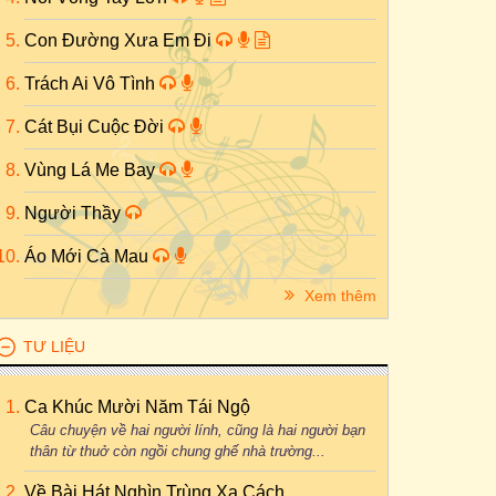
Con Đường Xưa Em Đi
Trách Ai Vô Tình
Cát Bụi Cuộc Đời
Vùng Lá Me Bay
Người Thầy
Áo Mới Cà Mau
Xem thêm
TƯ LIỆU
Ca Khúc Mười Năm Tái Ngộ
Câu chuyện về hai người lính, cũng là hai người bạn
thân từ thuở còn ngồi chung ghế nhà trường...
Về Bài Hát Nghìn Trùng Xa Cách