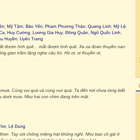
ền
;
Mỹ Tâm
;
Bảo Yến
;
Phạm Phương Thảo
;
Quang Linh
;
Mỹ Lệ
;
 Ca
;
Huy Cường
;
Lương Gia Huy
;
Đông Quân
;
Ngô Quốc Linh
;
hu Huyền
;
Uyên Trang
ắt đượm tình quê... mắt đượm tình quê. Xa xa đoàn thuyền nan
g gian trầm lặng nghe câu hò. Hò ơi, ơi thuyền ơi,
i mưa. Cùng vui quá và cùng run quá. Ta đến nơi chưa từng biết
ạy dưới mưa. Như hai con chim đang trên mặt.
Thơ
;
Lê Dung
 thon. Tay vót chông miệng hát không nghỉ. Như bao cô gái ở