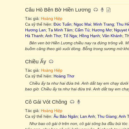
Câu Hò Bên Bờ Hiền Lương
Tác giả:
Hoàng Hiệp
Ca sỹ thể hiện:
Đức Tuấn
;
Ngọc Mai
;
Minh Trang
;
Thu Hi
Hương Lan
;
Tạ Minh Tâm
;
Cẩm Tú
;
Hương Mơ
;
Nguyet
Hà Thanh
;
Anh Thơ
;
Tố Nga
;
Hồng Hạnh
;
Vân Khánh
;
T
Bên ven bờ Hiền Lương chiều nay ra đứng trông về. M
buồm căng theo gió xuôi dòng. Bỗng trong sương mờ khôn
Chiều Ấy
Tác giả:
Hoàng Hiệp
Ca sỹ thể hiện:
Hoàng Thơ
Chiều ấy ta như hai đứa trẻ. Anh dắt tay em chạy dướ
bao giờ. Chiều ấy ta như hai đứa trẻ. Anh dắt tay em ch
Cô Gái Vót Chông
Tác giả:
Hoàng Hiệp
Ca sỹ thể hiện:
Âu Bảo Ngân
;
Lan Anh
;
Thu Giang
;
Anh 
Như bao cô gái ở trên non, cô gái sông ba đầu búi tóc