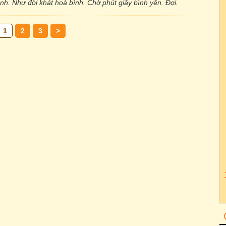
nh. Như đời khát hoà bình. Chờ phút giây bình yên. Đợi.
1
2
3
>