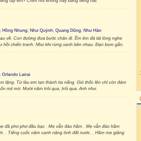
 bằng tay em? Chim hót không hay bằng tiếng hát.
;
Hồng Nhung
;
Như Quỳnh
;
Quang Dũng
;
Như Hảo
nhau về. Con đường đưa bước chân đi. Êm êm đá lát lòng nghe
hư hồi chiến tranh. Như khi rừng xanh bên nhau. Đạn bom gắn.
;
Orlando Lairai
 lặng. Từ lâu em tan thành tia nắng. Gió thốc lên chỉ còn đám
ốn mịt mờ. Mười năm trôi qua, trôi qua. Anh như.
mẹ đã phơ phơ đầu bạc . Mẹ vẫn đào hầm . Mẹ vẫn đào hầm
nh. . Tiếng cuốc năm canh nặng tình đất nước. . Hầm mẹ giăng