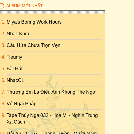
ALBUM MỚI NHẤT
Miya's Boring Work Hours
Nhac Kara
Câu Hứa Chưa Trọn Vẹn
Tieumy
Bài Hát
NhạcCL
Thương Em Là Điều Anh Không Thể Ngờ
Vô Ngại Pháp
Tape Thúy Nga 032 - Họa Mi - Nghìn Trùng
Xa Cách
Hải Âu CD167 - Thanh Tuyền - Mười Năm