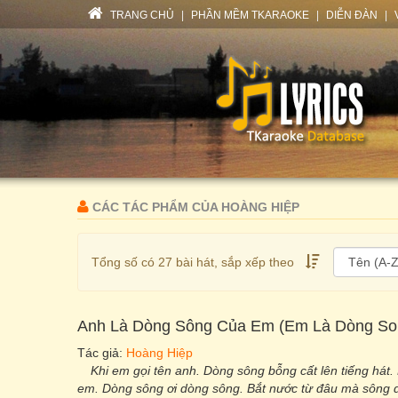
TRANG CHỦ
|
PHẦN MỀM TKARAOKE
|
DIỄN ĐÀN
|
CÁC TÁC PHẨM CỦA HOÀNG HIỆP
Tổng số có 27 bài hát, sắp xếp theo
Anh Là Dòng Sông Của Em (Em Là Dòng So
Tác giả:
Hoàng Hiệp
Khi em gọi tên anh. Dòng sông bỗng cất lên tiếng hát.
em. Dòng sông ơi dòng sông. Bắt nước từ đâu mà sông 