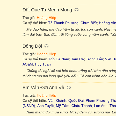
Đất Quê Ta Mênh Mông
Tác giả:
Hoàng Hiệp
Ca sỹ thể hiện:
Tô Thanh Phương
;
Chưa Biết
;
Hoàng Vĩ
Mẹ đào hầm, mẹ đào hầm từ lúc tóc còn xanh. Nay m
tầm đại bác. Bao đêm rồi tiếng cuốc vọng năm canh. Ti
Đồng Đội
Tác giả:
Hoàng Hiệp
Ca sỹ thể hiện:
Tốp Ca Nam
;
Tam Ca
;
Trọng Tấn
;
Việt H
AC&M
;
Huy Tuấn
Chúng tôi ngồi kề vai bên nhau trăng trôi trên đầu s
tôi đang mơ nơi làng quê yêu dấu. Có con kênh đào lúa
Em Vẫn Đợi Anh Về
Tác giả:
Hoàng Hiệp
Ca sỹ thể hiện:
Vân Khánh
;
Quốc Đại
;
Phạm Phương Th
(NSND)
;
Ánh Tuyết
;
Mỹ Tâm
;
Châu Thanh
;
Lan Anh
;
Tha
Năm tháng đội mưa rừng. Ngày đêm vùi sương núi. Em