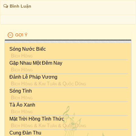
Bình Luận
GỢI Ý
Sóng Nước Biếc
Bích Hồng
Gặp Nhau Một Đêm Nay
Bích Hồng
Đảnh Lễ Pháp Vương
Bích Hồng
&
Kim Tuấn
&
Quốc Dũng
Sóng Tình
Bích Hồng
Tà Áo Xanh
Bích Hồng
Mặt Trời Hồng Tỉnh Thức
Bích Hồng
&
Kim Tuấn
&
Quốc Dũng
Cung Đàn Thu