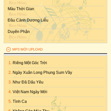
Bích Hồng
Màu Thời Gian
Bích Hồng
Đầu Cành Dương Liễu
Bích Hồng
Duyên Phận
Bích Hồng
MP3 MỚI UPLOAD
Riêng Một Góc Trời
Ngày Xuân Long Phụng Sum Vầy
Như Đã Dấu Yêu
Việt Nam Ngày Mới
Tình Ca