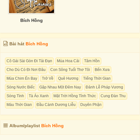
Bích Hồng
Bài hát
Bích Hồng
Cô Gái Sài Gòn Đi Tải Đạn
Mùa Hoa Cải
Tâm Hồn
Cho Dù Có Đi Nơi Đâu
Con Sông Tuổi Thơ Tôi
Bến Xưa
Mùa Chim Én Bay
Trở Về
Quê Hương
Tiếng Thời Gian
Sóng Nước Biếc
Gặp Nhau Một Đêm Nay
Đảnh Lễ Pháp Vương
Sóng Tình
Tà Áo Xanh
Mặt Trời Hồng Tỉnh Thức
Cung Đàn Thu
Màu Thời Gian
Đầu Cành Dương Liễu
Duyên Phận
Album/playlist
Bích Hồng