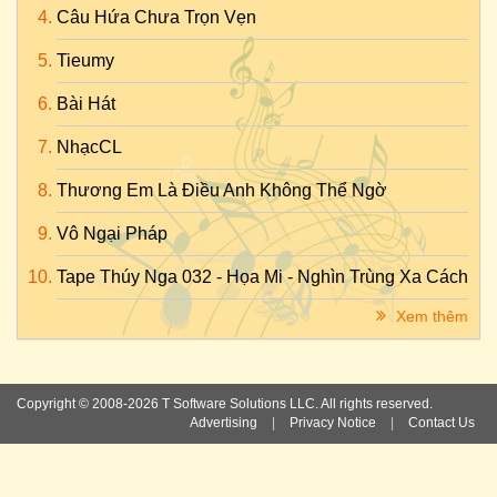
Câu Hứa Chưa Trọn Vẹn
Tieumy
Bài Hát
NhạcCL
Thương Em Là Điều Anh Không Thể Ngờ
Vô Ngại Pháp
Tape Thúy Nga 032 - Họa Mi - Nghìn Trùng Xa Cách
Xem thêm
Copyright © 2008-2026 T Software Solutions LLC. All rights reserved.
Advertising
|
Privacy Notice
|
Contact Us