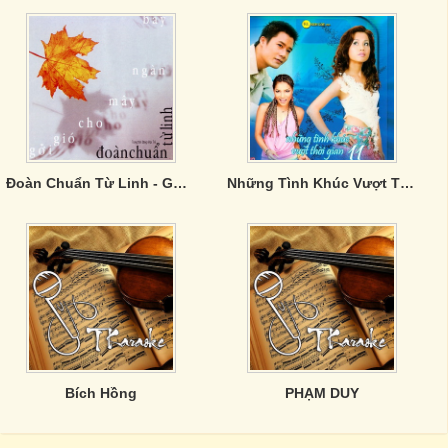
Đoàn Chuẩn Từ Linh - Gởi Gió Cho Mây Ngàn Bay
Những Tình Khúc Vượt Thời Gian 11
Bích Hồng
PHẠM DUY