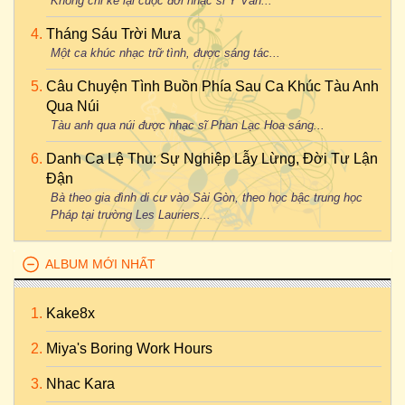
Không chỉ kể lại cuộc đời nhạc sĩ Y Vân...
Tháng Sáu Trời Mưa
Một ca khúc nhạc trữ tình, được sáng tác...
Câu Chuyện Tình Buồn Phía Sau Ca Khúc Tàu Anh
Qua Núi
Tàu anh qua núi được nhạc sĩ Phan Lạc Hoa sáng...
Danh Ca Lệ Thu: Sự Nghiệp Lẫy Lừng, Đời Tư Lận
Đận
Bà theo gia đình di cư vào Sài Gòn, theo học bậc trung học
Pháp tại trường Les Lauriers...
ALBUM MỚI NHẤT
Kake8x
Miya's Boring Work Hours
Nhac Kara