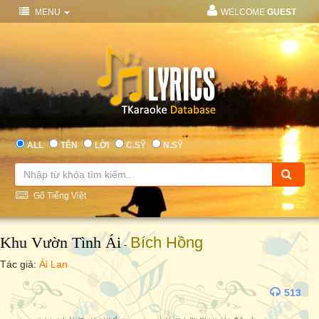
MENU
WELCOME
GUEST
ALL
TÊN
LỜI
C.SỸ
N.SỸ
Gõ Tiếng Việt
Khu Vườn Tình Ái
Bích Hồng
-
Tác giả:
Ái Lan
513