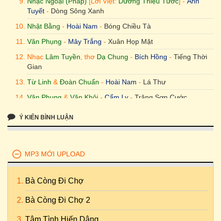
Nhạc Ngoại (Pháp)
[Lời Việt:
Dương Thiệu Tước
] -
Ánh
Tuyết
-
Dòng Sông Xanh
Nhật Bằng
-
Hoài Nam
-
Bóng Chiều Tà
Văn Phụng
-
Mây Trắng
-
Xuân Họp Mặt
Nhạc
Lâm Tuyền
, thơ
Dạ Chung
-
Bích Hồng
-
Tiếng Thời
Gian
Từ Linh
&
Đoàn Chuẩn
-
Hoài Nam
-
Lá Thư
Văn Phụng
&
Văn Khôi
-
Cẩm Ly
-
Trăng Sơn Cước
Ý KIẾN BÌNH LUẬN
MP3 MỚI UPLOAD
Bà Còng Đi Chợ
Bà Còng Đi Chợ 2
Tâm Tình Hiến Dâng