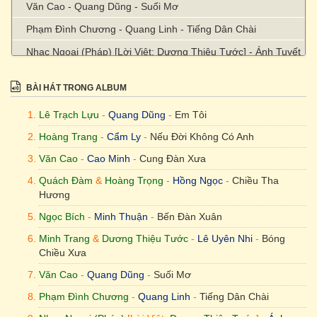
Văn Cao - Quang Dũng - Suối Mơ
Phạm Đình Chương - Quang Linh - Tiếng Dân Chài
Nhạc Ngoại (Pháp) [Lời Việt: Dương Thiệu Tước] - Ánh Tuyết
- Dòng Sông Xanh
BÀI HÁT TRONG ALBUM
Nhật Bằng - Hoài Nam - Bóng Chiều Tà
Văn Phụng - Mây Trắng - Xuân Họp Mặt
Lê Trạch Lựu
-
Quang Dũng
-
Em Tôi
Nhạc Lâm Tuyền, thơ Dạ Chung - Bích Hồng - Tiếng Thời
Hoàng Trang
-
Cẩm Ly
-
Nếu Đời Không Có Anh
Gian
Văn Cao
-
Cao Minh
-
Cung Đàn Xưa
Từ Linh & Đoàn Chuẩn - Hoài Nam - Lá Thư
Quách Đàm
&
Hoàng Trọng
-
Hồng Ngọc
-
Chiều Tha
Hương
Văn Phụng & Văn Khôi - Cẩm Ly - Trăng Sơn Cước
Ngọc Bích
-
Minh Thuận
-
Bến Đàn Xuân
Minh Trang
&
Dương Thiệu Tước
-
Lê Uyên Nhi
-
Bóng
Chiều Xưa
Văn Cao
-
Quang Dũng
-
Suối Mơ
Phạm Đình Chương
-
Quang Linh
-
Tiếng Dân Chài