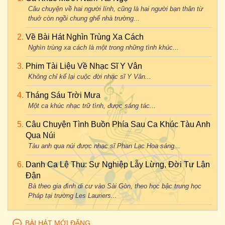
Câu chuyện về hai người lính, cũng là hai người bạn thân từ
thuở còn ngồi chung ghế nhà trường...
Về Bài Hát Nghìn Trùng Xa Cách
Nghìn trùng xa cách là một trong những tình khúc...
Phim Tài Liệu Về Nhạc Sĩ Y Vân
Không chỉ kể lại cuộc đời nhạc sĩ Y Vân...
Tháng Sáu Trời Mưa
Một ca khúc nhạc trữ tình, được sáng tác...
Câu Chuyện Tình Buồn Phía Sau Ca Khúc Tàu Anh
Qua Núi
Tàu anh qua núi được nhạc sĩ Phan Lạc Hoa sáng...
Danh Ca Lệ Thu: Sự Nghiệp Lẫy Lừng, Đời Tư Lận
Đận
Bà theo gia đình di cư vào Sài Gòn, theo học bậc trung học
Pháp tại trường Les Lauriers...
BÀI HÁT MỚI ĐĂNG