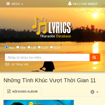
MENU
WELCOME
GUEST
ALL
TÊN
LỜI
C.SỸ
N.SỸ
Gõ Tiếng Việt
Những Tình Khúc Vượt Thời Gian 11
NỘI DUNG ALBUM