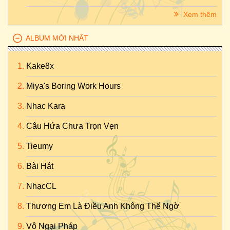
Xem thêm
ALBUM MỚI NHẤT
Kake8x
Miya's Boring Work Hours
Nhac Kara
Câu Hứa Chưa Trọn Vẹn
Tieumy
Bài Hát
NhạcCL
Thương Em Là Điều Anh Không Thể Ngờ
Vô Ngại Pháp