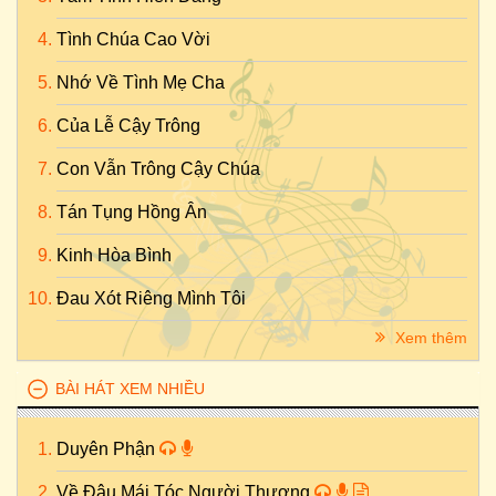
Tình Chúa Cao Vời
Nhớ Về Tình Mẹ Cha
Của Lễ Cậy Trông
Con Vẫn Trông Cậy Chúa
Tán Tụng Hồng Ân
Kinh Hòa Bình
Đau Xót Riêng Mình Tôi
Xem thêm
BÀI HÁT XEM NHIỀU
Duyên Phận
Về Đâu Mái Tóc Người Thương