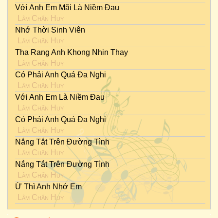
Với Anh Em Mãi Là Niềm Đau
Lâm Chấn Huy
Nhớ Thời Sinh Viên
Lâm Chấn Huy
Tha Rang Anh Khong Nhin Thay
Lâm Chấn Huy
Có Phải Anh Quá Đa Nghi
Lâm Chấn Huy
Với Anh Em Là Niềm Đau
Lâm Chấn Huy
Có Phải Anh Quá Đa Nghi
Lâm Chấn Huy
Nắng Tắt Trên Đường Tình
Lâm Chấn Huy
Nắng Tắt Trên Đường Tình
Lâm Chấn Huy
Ừ Thì Anh Nhớ Em
Lâm Chấn Huy