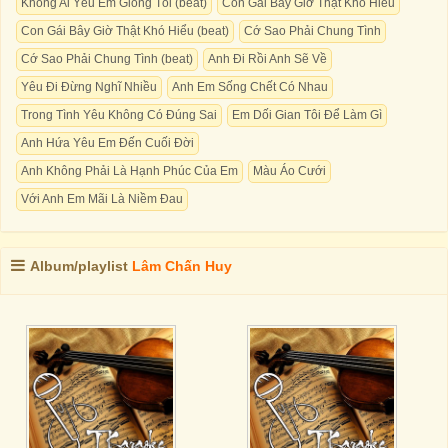
Không Ai Yêu Em Giống Tôi (beat)
Con Gái Bây Giờ Thật Khó Hiểu
Con Gái Bây Giờ Thật Khó Hiểu (beat)
Cớ Sao Phải Chung Tình
Cớ Sao Phải Chung Tình (beat)
Anh Đi Rồi Anh Sẽ Về
Yêu Đi Đừng Nghĩ Nhiều
Anh Em Sống Chết Có Nhau
Trong Tình Yêu Không Có Đúng Sai
Em Dối Gian Tôi Để Làm Gì
Anh Hứa Yêu Em Đến Cuối Đời
Anh Không Phải Là Hạnh Phúc Của Em
Màu Áo Cưới
Với Anh Em Mãi Là Niềm Đau
Album/playlist
Lâm Chấn Huy