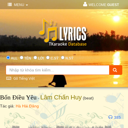
MENU
WELCOME
GUEST
ALL
TÊN
LỜI
C.SỸ
N.SỸ
Gõ Tiếng Việt
Bốn Điều Yêu
Lâm Chấn Huy
-
(beat)
Tác giả:
Hà Hải Đăng
385