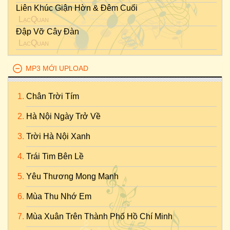
Liên Khúc Giận Hờn & Đêm Cuối
LạcQuan
Đập Vỡ Cây Đàn
LạcQuan
MP3 MỚI UPLOAD
Chân Trời Tím
Hà Nội Ngày Trở Về
Trời Hà Nội Xanh
Trái Tim Bên Lề
Yêu Thương Mong Manh
Mùa Thu Nhớ Em
Mùa Xuân Trên Thành Phố Hồ Chí Minh