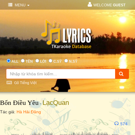
MENU
WELCOME
GUEST
ALL
TÊN
LỜI
C.SỸ
N.SỸ
Gõ Tiếng Việt
Bốn Điều Yêu
LạcQuan
-
Tác giả:
Hà Hải Đăng
574