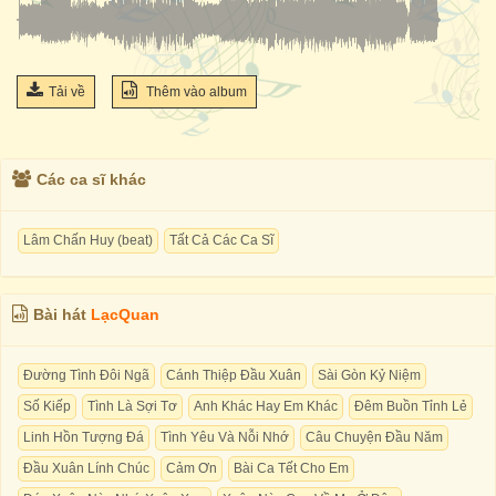
Tải về
Thêm vào album
Các ca sĩ khác
Lâm Chấn Huy (beat)
Tất Cả Các Ca Sĩ
Bài hát
LạcQuan
Đường Tình Đôi Ngã
Cánh Thiệp Đầu Xuân
Sài Gòn Kỷ Niệm
Số Kiếp
Tình Là Sợi Tơ
Anh Khác Hay Em Khác
Đêm Buồn Tỉnh Lẻ
Linh Hồn Tượng Đá
Tình Yêu Và Nỗi Nhớ
Câu Chuyện Đầu Năm
Đầu Xuân Lính Chúc
Cảm Ơn
Bài Ca Tết Cho Em