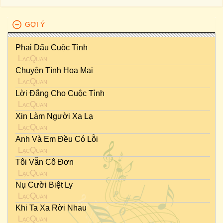
GỢI Ý
Phai Dấu Cuộc Tình
LạcQuan
Chuyện Tình Hoa Mai
LạcQuan
Lời Đắng Cho Cuộc Tình
LạcQuan
Xin Làm Người Xa Lạ
LạcQuan
Anh Và Em Đều Có Lỗi
LạcQuan
Tôi Vẫn Cô Đơn
LạcQuan
Nụ Cười Biệt Ly
LạcQuan
Khi Ta Xa Rời Nhau
LạcQuan