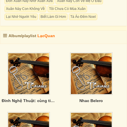
Đón Xuân Này Nhớ Xuân Xưa
Xuân Này Con Về Mẹ Ở Đâu
Xuân Này Con Không Về
Tôi Chưa Có Mùa Xuân
Lại Nhớ Người Yêu
Biết Làm Gì Hơn
Tà Áo Đêm Noel
Album/playlist
LạcQuan
Đỉnh Nghệ Thuật: cùng tiêu điểm - khác góc tới.
Nhac Belero