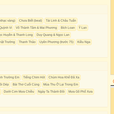
Nhạc vàng)
Chưa Biết (beat)
Tài Linh & Châu Tuấn
Quỳnh Vi
Võ Thành Tâm & Mai Phương
Bích Loan
Ý Lan
ọc Huyền & Thanh Long
Duy Quang & Ngọc Lan
hật Trường
Thanh Thảo
Uyên Phương (trước 75)
Kiều Nga
nh Trường Em
Tiếng Chim Hót
Chùm Hoa Khế Đã Xa
ôi Dép
Bài Thơ Cuối Cùng
Mùa Thu Ở Lại Trong Em
Dưới Cơn Mưa Chiều
Ngày Ta Thành Đôi
Mưa Gõ Phố Xưa