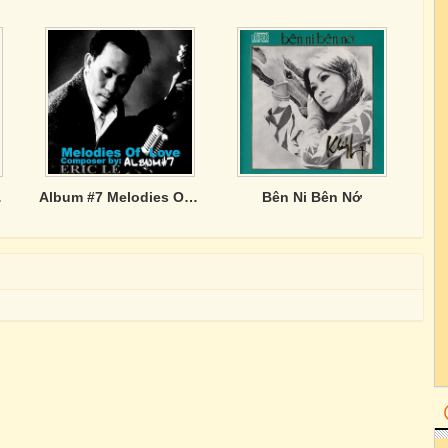
D014
Album #7 Melodies Of Love (music by: Eric Lê Phúc)
Bên Ni Bên Nớ