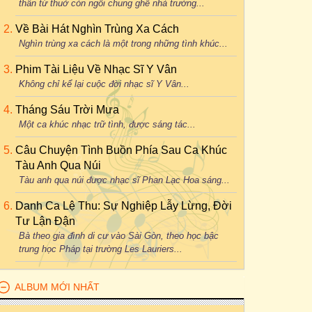
thân từ thuở còn ngồi chung ghế nhà trường...
Về Bài Hát Nghìn Trùng Xa Cách
Nghìn trùng xa cách là một trong những tình khúc...
Phim Tài Liệu Về Nhạc Sĩ Y Vân
Không chỉ kể lại cuộc đời nhạc sĩ Y Vân...
Tháng Sáu Trời Mưa
Một ca khúc nhạc trữ tình, được sáng tác...
Câu Chuyện Tình Buồn Phía Sau Ca Khúc
Tàu Anh Qua Núi
Tàu anh qua núi được nhạc sĩ Phan Lạc Hoa sáng...
Danh Ca Lệ Thu: Sự Nghiệp Lẫy Lừng, Đời
Tư Lận Đận
Bà theo gia đình di cư vào Sài Gòn, theo học bậc
trung học Pháp tại trường Les Lauriers...
ALBUM MỚI NHẤT