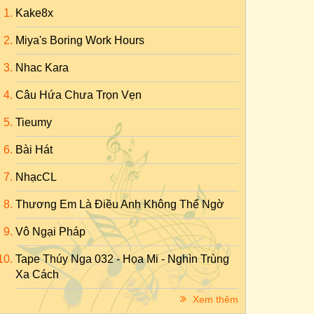
Kake8x
Miya's Boring Work Hours
Nhac Kara
Câu Hứa Chưa Trọn Vẹn
Tieumy
Bài Hát
NhạcCL
Thương Em Là Điều Anh Không Thể Ngờ
Vô Ngại Pháp
Tape Thúy Nga 032 - Họa Mi - Nghìn Trùng
Xa Cách
Xem thêm