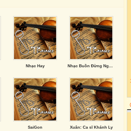
Nhạc Hay
Nhạc Buồn Đừng Nghe Sẽ Khóc đấy
SaiGon
Xuân: Ca sĩ Khánh Ly