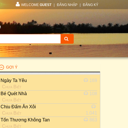
WELCOME
GUEST
|
ĐĂNG NHẬP
|
ĐĂNG KÝ
M
GỢI Ý
Ngày Ta Yêu
169
Chưa Biết
Bé Quét Nhà
108
Chưa Biết
Chịu Đấm Ăn Xôi
Chưa Biết
1.041
Tổn Thương Không Tan
863
Chưa Biết