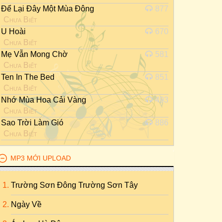
Để Lại Đây Một Mùa Đông
877
Chưa Biết
U Hoài
670
Chưa Biết
Mẹ Vẫn Mong Chờ
581
Chưa Biết
Ten In The Bed
851
Chưa Biết
Nhớ Mùa Hoa Cải Vàng
493
Chưa Biết
Sao Trời Làm Gió
886
Chưa Biết
MP3 MỚI UPLOAD
Trường Sơn Đông Trường Sơn Tây
Ngày Về