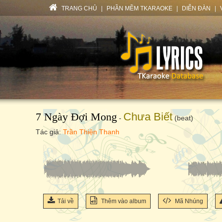
TRANG CHỦ
|
PHẦN MỀM TKARAOKE
|
DIỄN ĐÀN
|
7 Ngày Đợi Mong
Chưa Biết
-
(beat)
Tác giả:
Trần Thiện Thanh
Tải về
Thêm vào album
Mã Nhúng