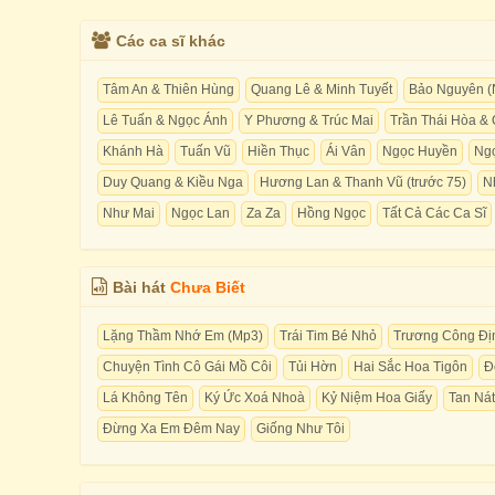
Các ca sĩ khác
Tâm An & Thiên Hùng
Quang Lê & Minh Tuyết
Bảo Nguyên (
Lê Tuấn & Ngọc Ánh
Y Phương & Trúc Mai
Trần Thái Hòa & 
Khánh Hà
Tuấn Vũ
Hiền Thục
Ái Vân
Ngọc Huyền
Ng
Duy Quang & Kiều Nga
Hương Lan & Thanh Vũ (trước 75)
N
Như Mai
Ngọc Lan
Za Za
Hồng Ngọc
Tất Cả Các Ca Sĩ
Bài hát
Chưa Biết
Lặng Thầm Nhớ Em (Mp3)
Trái Tim Bé Nhỏ
Trương Công Đị
Chuyện Tình Cô Gái Mồ Côi
Tủi Hờn
Hai Sắc Hoa Tigôn
Đ
Lá Không Tên
Ký Ức Xoá Nhoà
Kỷ Niệm Hoa Giấy
Tan Nát
Đừng Xa Em Đêm Nay
Giống Như Tôi