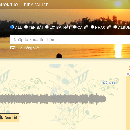
VƯỜN THƠ
|
THÊM BÀI HÁT
ALL
TÊN BÀI
LỜI BÀI HÁT
CA SỸ
NHẠC SỸ
ALBU
Gõ Tiếng Việt
611
Báo Lỗi