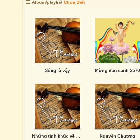
Album/playlist
Chưa Biết
Sống là vậy
Mừng đản sanh 2570
Những tình khúc về Lính
Nguyên Chương