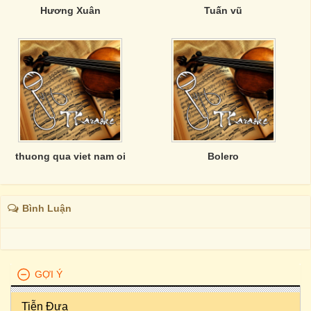
Hương Xuân
Tuấn vũ
thuong qua viet nam oi
Bolero
Bình Luận
GỢI Ý
Tiễn Đưa