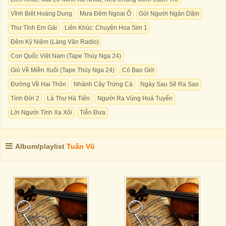
Vĩnh Biệt Hoàng Dung
Mưa Đêm Ngoại Ô
Gửi Người Ngàn Dặm
Thư Tình Em Gái
Liên Khúc: Chuyện Hoa Sim 1
Đêm Kỷ Niệm (Làng Văn Radio)
Con Quốc Việt Nam (Tape Thúy Nga 24)
Gió Về Miền Xuôi (Tape Thúy Nga 24)
Có Bao Giờ
Đường Về Hai Thôn
Nhành Cây Trứng Cá
Ngày Sau Sẽ Ra Sao
Tình Đời 2
Lá Thư Hà Tiên
Người Ra Vùng Hoả Tuyến
Lời Người Tình Xa Xôi
Tiễn Đưa
Album/playlist
Tuấn Vũ