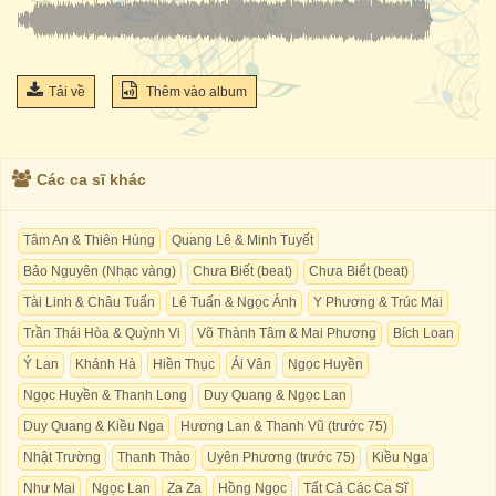
Tải về
Thêm vào album
Các ca sĩ khác
Tâm An & Thiên Hùng
Quang Lê & Minh Tuyết
Bảo Nguyên (Nhạc vàng)
Chưa Biết (beat)
Chưa Biết (beat)
Tài Linh & Châu Tuấn
Lê Tuấn & Ngọc Ánh
Y Phương & Trúc Mai
Trần Thái Hòa & Quỳnh Vi
Võ Thành Tâm & Mai Phương
Bích Loan
Ý Lan
Khánh Hà
Hiền Thục
Ái Vân
Ngọc Huyền
Ngọc Huyền & Thanh Long
Duy Quang & Ngọc Lan
Duy Quang & Kiều Nga
Hương Lan & Thanh Vũ (trước 75)
Nhật Trường
Thanh Thảo
Uyên Phương (trước 75)
Kiều Nga
Như Mai
Ngọc Lan
Za Za
Hồng Ngọc
Tất Cả Các Ca Sĩ