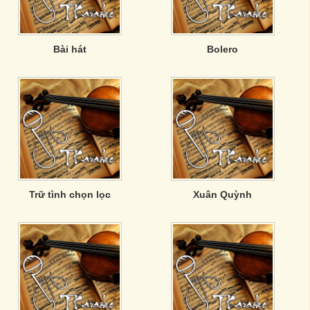
Bài hát
Bolero
Trữ tình chọn lọc
Xuân Quỳnh