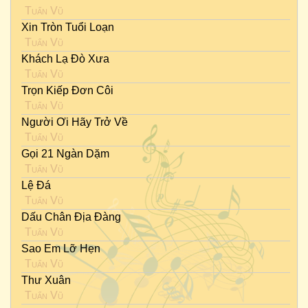
Tuấn Vũ
Xin Tròn Tuổi Loạn
Tuấn Vũ
Khách Lạ Đò Xưa
Tuấn Vũ
Trọn Kiếp Đơn Côi
Tuấn Vũ
Người Ơi Hãy Trở Về
Tuấn Vũ
Gọi 21 Ngàn Dặm
Tuấn Vũ
Lệ Đá
Tuấn Vũ
Dấu Chân Địa Đàng
Tuấn Vũ
Sao Em Lỡ Hẹn
Tuấn Vũ
Thư Xuân
Tuấn Vũ