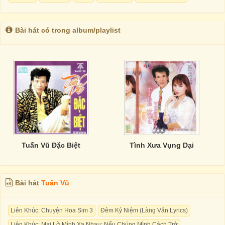
Bài hát có trong album/playlist
Tuấn Vũ Đặc Biệt
Tình Xưa Vụng Dại
Bài hát
Tuấn Vũ
Liên Khúc: Chuyện Hoa Sim 3
Đêm Kỷ Niệm (Làng Văn Lyrics)
Liên Khúc: Mai Lỡ Mình Xa Nhau; Nếu Chúng Mình Cách Trở