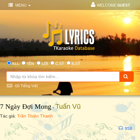
MENU
WELCOME
GUEST
ALL
TÊN
LỜI
C.SỸ
N.SỸ
Gõ Tiếng Việt
7 Ngày Đợi Mong
Tuấn Vũ
-
Tác giả:
Trần Thiện Thanh
958