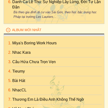
Danh Ca Lệ Thu: Sự Nghiệp Lẫy Lừng, Đời Tư Lận
Đận
Bà theo gia đình di cư vào Sài Gòn, theo học bậc trung học
Pháp tại trường Les Lauriers...
ALBUM MỚI NHẤT
Miya's Boring Work Hours
Nhac Kara
Câu Hứa Chưa Trọn Vẹn
Tieumy
Bài Hát
NhạcCL
Thương Em Là Điều Anh Không Thể Ngờ