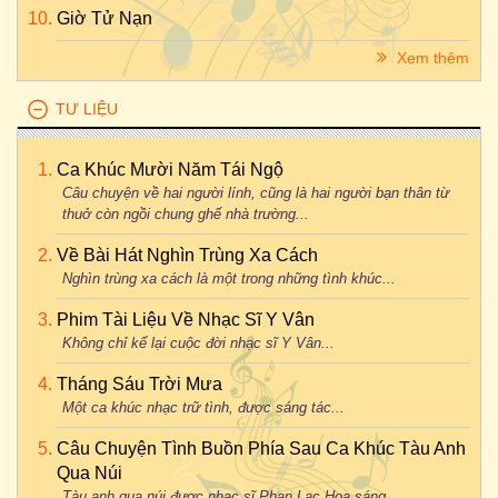
Giờ Tử Nạn
Xem thêm
TƯ LIỆU
Ca Khúc Mười Năm Tái Ngộ
Câu chuyện về hai người lính, cũng là hai người bạn thân từ
thuở còn ngồi chung ghế nhà trường...
Về Bài Hát Nghìn Trùng Xa Cách
Nghìn trùng xa cách là một trong những tình khúc...
Phim Tài Liệu Về Nhạc Sĩ Y Vân
Không chỉ kể lại cuộc đời nhạc sĩ Y Vân...
Tháng Sáu Trời Mưa
Một ca khúc nhạc trữ tình, được sáng tác...
Câu Chuyện Tình Buồn Phía Sau Ca Khúc Tàu Anh
Qua Núi
Tàu anh qua núi được nhạc sĩ Phan Lạc Hoa sáng...