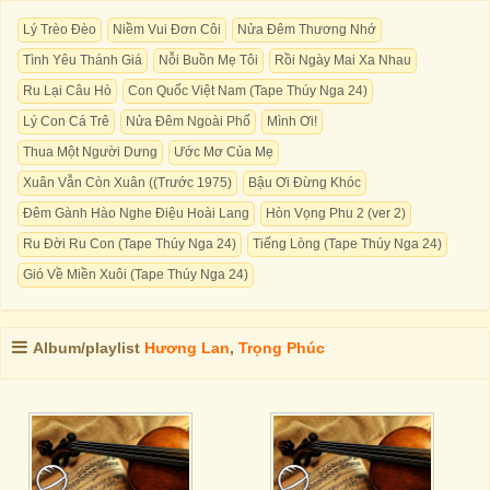
Lý Trèo Đèo
Niềm Vui Đơn Côi
Nửa Đêm Thương Nhớ
Tình Yêu Thánh Giá
Nỗi Buồn Mẹ Tôi
Rồi Ngày Mai Xa Nhau
Ru Lại Câu Hò
Con Quốc Việt Nam (Tape Thúy Nga 24)
Lý Con Cá Trê
Nửa Đêm Ngoài Phố
Mình Ơi!
Thua Một Người Dưng
Ước Mơ Của Mẹ
Xuân Vẫn Còn Xuân ((Trước 1975)
Bậu Ơi Đừng Khóc
Đêm Gành Hào Nghe Điệu Hoài Lang
Hòn Vọng Phu 2 (ver 2)
Ru Đời Ru Con (Tape Thúy Nga 24)
Tiếng Lòng (Tape Thúy Nga 24)
Gió Về Miền Xuôi (Tape Thúy Nga 24)
Album/playlist
Hương Lan
,
Trọng Phúc