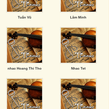
Tuấn Vũ
Lâm Minh
nhac Hoang Thi Tho
Nhac Tet