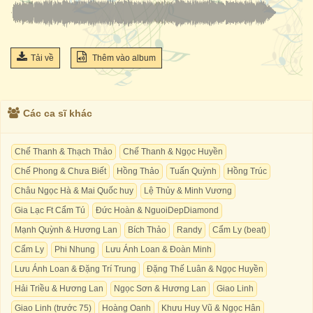
Tải về
Thêm vào album
Các ca sĩ khác
Chế Thanh & Thạch Thảo
Chế Thanh & Ngọc Huyền
Chế Phong & Chưa Biết
Hồng Thảo
Tuấn Quỳnh
Hồng Trúc
Châu Ngọc Hà & Mai Quốc huy
Lệ Thủy & Minh Vương
Gia Lạc Ft Cẩm Tú
Đức Hoàn & NguoiDepDiamond
Mạnh Quỳnh & Hương Lan
Bích Thảo
Randy
Cẩm Ly (beat)
Cẩm Ly
Phi Nhung
Lưu Ánh Loan & Đoàn Minh
Lưu Ánh Loan & Đặng Trí Trung
Đặng Thế Luân & Ngọc Huyền
Hải Triều & Hương Lan
Ngọc Sơn & Hương Lan
Giao Linh
Giao Linh (trước 75)
Hoàng Oanh
Khưu Huy Vũ & Ngọc Hân