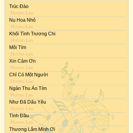
Trúc Đào
Hương Lan
Nụ Hoa Nhỏ
Hương Lan
Khối Tình Trương Chi
Hương Lan
Môi Tím
Hương Lan
Xin Cảm Ơn
Hương Lan
Chỉ Có Một Người
Hương Lan
Ngàn Thu Áo Tím
Hương Lan
Như Đã Dấu Yêu
Hương Lan
Tình Đầu
Hương Lan
Thương Lắm Mình Ơi