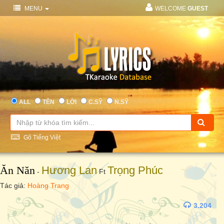
MENU
WELCOME
GUEST
ALL
TÊN
LỜI
C.SỸ
N.SỸ
Gõ Tiếng Việt
Ăn Năn
Hương Lan
Trọng Phúc
-
Ft
Tác giả:
Hoàng Trang
3.204