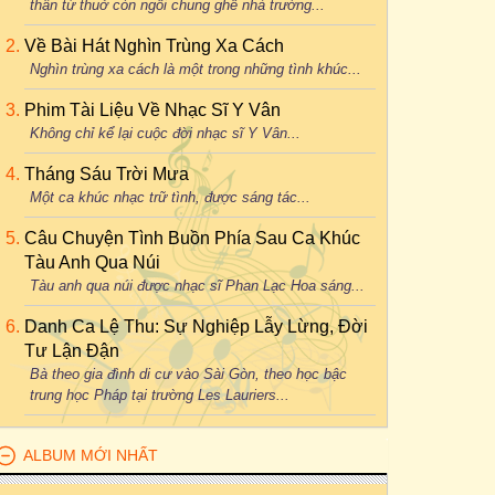
thân từ thuở còn ngồi chung ghế nhà trường...
Về Bài Hát Nghìn Trùng Xa Cách
Nghìn trùng xa cách là một trong những tình khúc...
Phim Tài Liệu Về Nhạc Sĩ Y Vân
Không chỉ kể lại cuộc đời nhạc sĩ Y Vân...
Tháng Sáu Trời Mưa
Một ca khúc nhạc trữ tình, được sáng tác...
Câu Chuyện Tình Buồn Phía Sau Ca Khúc
Tàu Anh Qua Núi
Tàu anh qua núi được nhạc sĩ Phan Lạc Hoa sáng...
Danh Ca Lệ Thu: Sự Nghiệp Lẫy Lừng, Đời
Tư Lận Đận
Bà theo gia đình di cư vào Sài Gòn, theo học bậc
trung học Pháp tại trường Les Lauriers...
ALBUM MỚI NHẤT