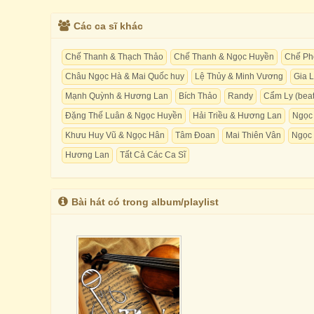
Các ca sĩ khác
Chế Thanh & Thạch Thảo
Chế Thanh & Ngọc Huyền
Chế Ph
Châu Ngọc Hà & Mai Quốc huy
Lệ Thủy & Minh Vương
Gia 
Mạnh Quỳnh & Hương Lan
Bích Thảo
Randy
Cẩm Ly (beat
Đặng Thế Luân & Ngọc Huyền
Hải Triều & Hương Lan
Ngọc
Khưu Huy Vũ & Ngọc Hân
Tâm Đoan
Mai Thiên Vân
Ngọc
Hương Lan
Tất Cả Các Ca Sĩ
Bài hát có trong album/playlist