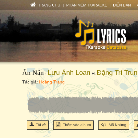
TRANG CHỦ
|
PHẦN MỀM TKARAOKE
|
DIỄN ĐÀN
|
Ăn Năn
Lưu Ánh Loan
Đặng Trí Trun
-
Ft
Tác giả:
Hoàng Trang
Tải về
Thêm vào album
Mã Nhúng