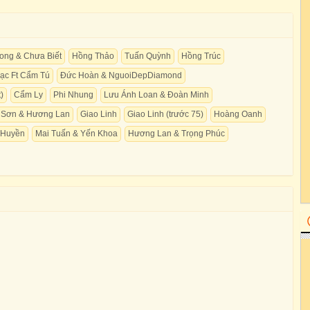
ong & Chưa Biết
Hồng Thảo
Tuấn Quỳnh
Hồng Trúc
Lạc Ft Cẩm Tú
Đức Hoàn & NguoiDepDiamond
)
Cẩm Ly
Phi Nhung
Lưu Ánh Loan & Đoàn Minh
 Sơn & Hương Lan
Giao Linh
Giao Linh (trước 75)
Hoàng Oanh
 Huyền
Mai Tuấn & Yến Khoa
Hương Lan & Trọng Phúc