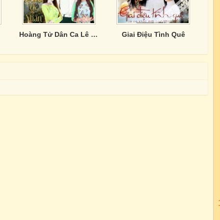
Hoàng Tử Dân Ca Lê Sang & Tứ Đại Mỹ Nhân
Giai Điệu Tình Quê