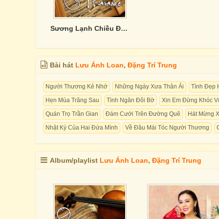
Sương Lạnh Chiều Đông- Lưu Ánh Loan
Bài hát
Lưu Ánh Loan
,
Đặng Trí Trung
Người Thương Kẻ Nhớ
Những Ngày Xưa Thân Ái
Tình Đẹp 
Hẹn Mùa Trăng Sau
Tình Ngăn Đôi Bờ
Xin Em Đừng Khóc V
Quán Trọ Trần Gian
Đám Cưới Trên Đường Quê
Hát Mừng 
Nhật Ký Của Hai Đứa Mình
Về Đâu Mái Tóc Người Thương
Album/playlist
Lưu Ánh Loan
,
Đặng Trí Trung