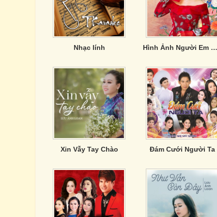
Nhạc lính
Hình Ảnh Người Em Không Đợi - Lưu Ánh L
Xin Vẫy Tay Chào
Đám Cưới Người Ta