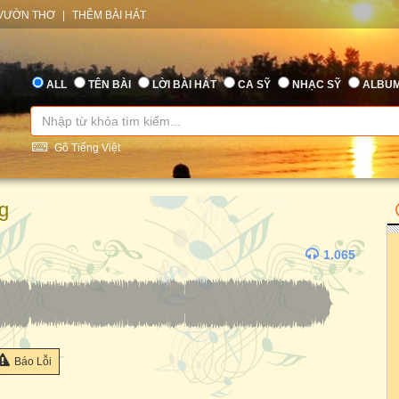
VƯỜN THƠ
|
THÊM BÀI HÁT
ALL
TÊN BÀI
LỜI BÀI HÁT
CA SỸ
NHẠC SỸ
ALBU
Gõ Tiếng Việt
g
1.065
Báo Lỗi