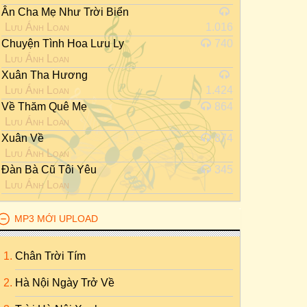
Ân Cha Mẹ Như Trời Biển
Lưu Ánh Loan
1.016
Chuyện Tình Hoa Lưu Ly
740
Lưu Ánh Loan
Xuân Tha Hương
Lưu Ánh Loan
1.424
Về Thăm Quê Mẹ
864
Lưu Ánh Loan
Xuân Về
874
Lưu Ánh Loan
Đàn Bà Cũ Tôi Yêu
345
Lưu Ánh Loan
MP3 MỚI UPLOAD
Chân Trời Tím
Hà Nội Ngày Trở Về