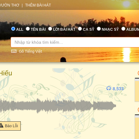
VƯỜN THƠ
|
THÊM BÀI HÁT
ALL
TÊN BÀI
LỜI BÀI HÁT
CA SỸ
NHẠC SỸ
ALBU
Gõ Tiếng Việt
iếu
8.533
Báo Lỗi