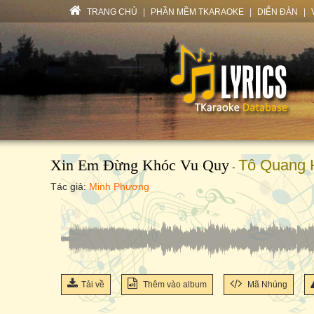
TRANG CHỦ
|
PHẦN MỀM TKARAOKE
|
DIỄN ĐÀN
|
Xin Em Đừng Khóc Vu Quy
Tô Quang H
-
Tác giả:
Minh Phương
Tải về
Thêm vào album
Mã Nhúng