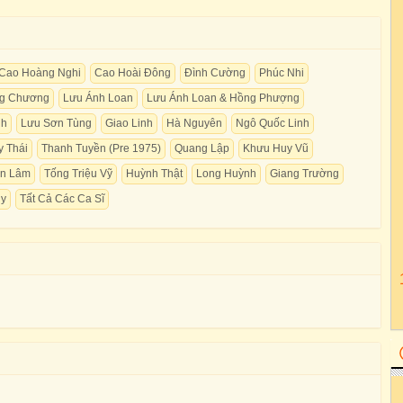
Cao Hoàng Nghi
Cao Hoài Đông
Đình Cường
Phúc Nhi
g Chương
Lưu Ánh Loan
Lưu Ánh Loan & Hồng Phượng
nh
Lưu Sơn Tùng
Giao Linh
Hà Nguyên
Ngô Quốc Linh
 Thái
Thanh Tuyền (Pre 1975)
Quang Lập
Khưu Huy Vũ
ần Lâm
Tống Triệu Vỹ
Huỳnh Thật
Long Huỳnh
Giang Trường
uy
Tất Cả Các Ca Sĩ