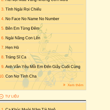
Tình Ngài Rọi Chiếu
No Face No Name No Number
Bên Em Từng Đêm
Ngài Nâng Con Lên
Hẹn Hò
Tráng Sĩ Ca
Anh Vẫn Yêu Mỗi Em Đến Giây Cuối Cùng
Con Nợ Tình Cha
Xem thêm
TƯ LIỆU
Ca Khúc Mười Năm Tái Ngộ