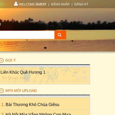
WELCOME
GUEST
|
ĐĂNG NHẬP
|
ĐĂNG KÝ
M
GỢI Ý
Liên Khúc Quê Hương 1
Tô Quang Hiếu
1.143
MP3 MỚI UPLOAD
Bài Thương Khó Chúa Giêsu
Hà Nội Mùa Vắng Những Cơn Mưa