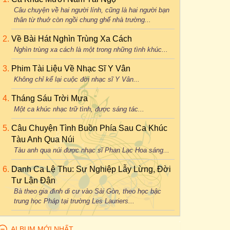
Câu chuyện về hai người lính, cũng là hai người bạn
thân từ thuở còn ngồi chung ghế nhà trường...
Về Bài Hát Nghìn Trùng Xa Cách
Nghìn trùng xa cách là một trong những tình khúc...
Phim Tài Liệu Về Nhạc Sĩ Y Vân
Không chỉ kể lại cuộc đời nhạc sĩ Y Vân...
Tháng Sáu Trời Mưa
Một ca khúc nhạc trữ tình, được sáng tác...
Câu Chuyện Tình Buồn Phía Sau Ca Khúc
Tàu Anh Qua Núi
Tàu anh qua núi được nhạc sĩ Phan Lạc Hoa sáng...
Danh Ca Lệ Thu: Sự Nghiệp Lẫy Lừng, Đời
Tư Lận Đận
Bà theo gia đình di cư vào Sài Gòn, theo học bậc
trung học Pháp tại trường Les Lauriers...
ALBUM MỚI NHẤT