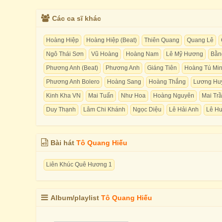
Các ca sĩ khác
Hoàng Hiệp
Hoàng Hiệp (Beat)
Thiên Quang
Quang Lê
Ngô Thái Sơn
Vũ Hoàng
Hoàng Nam
Lê Mỹ Hương
Bằn
Phương Anh (Beat)
Phương Anh
Giáng Tiên
Hoàng Tú Mi
Phương Anh Bolero
Hoàng Sang
Hoàng Thắng
Lương Huy
Kinh Kha VN
Mai Tuấn
Như Hoa
Hoàng Nguyên
Mai Tr
Duy Thạnh
Lâm Chi Khánh
Ngọc Diệu
Lê Hải Anh
Lê H
Bài hát
Tô Quang Hiếu
Liên Khúc Quê Hương 1
Album/playlist
Tô Quang Hiếu