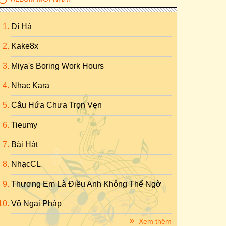
Dí Hà
Kake8x
Miya's Boring Work Hours
Nhac Kara
Câu Hứa Chưa Trọn Vẹn
Tieumy
Bài Hát
NhạcCL
Thương Em Là Điều Anh Không Thể Ngờ
Vô Ngại Pháp
Xem thêm