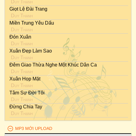
Duy Thạnh
Giọt Lệ Đài Trang
Duy Thạnh
Miền Trung Yêu Dấu
Duy Thạnh
Đón Xuân
Duy Thạnh
Xuân Đẹp Làm Sao
Duy Thạnh
Đêm Giao Thừa Nghe Một Khúc Dân Ca
Duy Thạnh
Xuân Họp Mặt
Duy Thạnh
Tâm Sự Đời Tôi
Duy Thạnh
Đừng Chia Tay
Duy Thạnh
MP3 MỚI UPLOAD