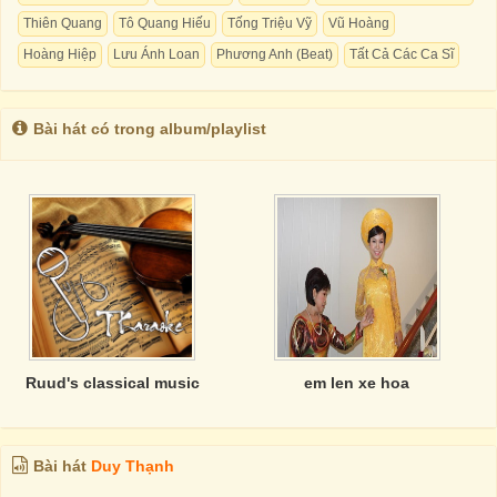
Thiên Quang
Tô Quang Hiếu
Tống Triệu Vỹ
Vũ Hoàng
Hoàng Hiệp
Lưu Ánh Loan
Phương Anh (Beat)
Tất Cả Các Ca Sĩ
Bài hát có trong album/playlist
Ruud's classical music
em len xe hoa
Bài hát
Duy Thạnh