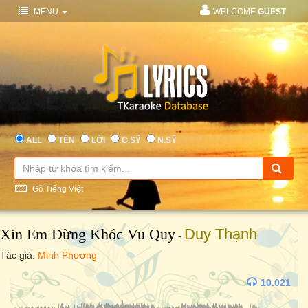
MENU
WELCOME
GUEST
ALL
TÊN
LỜI
C.SỸ
N.SỸ
Gõ Tiếng Việt
Xin Em Đừng Khóc Vu Quy
Duy Thạnh
-
Tác giả:
Minh Phương
10.021