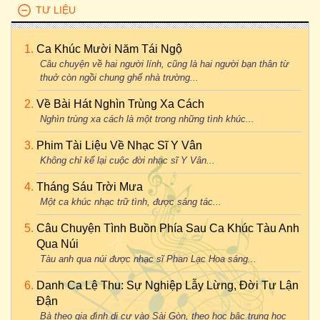
TƯ LIỆU
Ca Khúc Mười Năm Tái Ngộ
Câu chuyện về hai người lính, cũng là hai người bạn thân từ
thuở còn ngồi chung ghế nhà trường...
Về Bài Hát Nghìn Trùng Xa Cách
Nghìn trùng xa cách là một trong những tình khúc...
Phim Tài Liệu Về Nhạc Sĩ Y Vân
Không chỉ kể lại cuộc đời nhạc sĩ Y Vân...
Tháng Sáu Trời Mưa
Một ca khúc nhạc trữ tình, được sáng tác...
Câu Chuyện Tình Buồn Phía Sau Ca Khúc Tàu Anh
Qua Núi
Tàu anh qua núi được nhạc sĩ Phan Lạc Hoa sáng...
Danh Ca Lệ Thu: Sự Nghiệp Lẫy Lừng, Đời Tư Lận
Đận
Bà theo gia đình di cư vào Sài Gòn, theo học bậc trung học