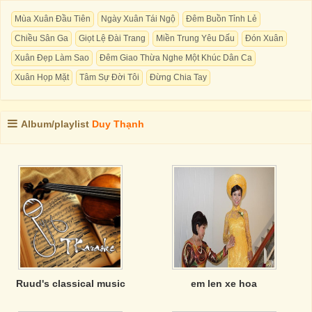
Mùa Xuân Đầu Tiên
Ngày Xuân Tái Ngộ
Đêm Buồn Tỉnh Lẻ
Chiều Sân Ga
Giọt Lệ Đài Trang
Miền Trung Yêu Dấu
Đón Xuân
Xuân Đẹp Làm Sao
Đêm Giao Thừa Nghe Một Khúc Dân Ca
Xuân Họp Mặt
Tâm Sự Đời Tôi
Đừng Chia Tay
Album/playlist
Duy Thạnh
Ruud's classical music
em len xe hoa