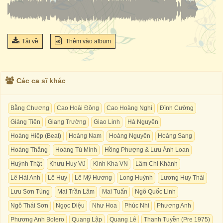
Tải về
Thêm vào album
Các ca sĩ khác
Bằng Chương
Cao Hoài Đông
Cao Hoàng Nghi
Đình Cường
Giáng Tiên
Giang Trường
Giao Linh
Hà Nguyên
Hoàng Hiệp (Beat)
Hoàng Nam
Hoàng Nguyên
Hoàng Sang
Hoàng Thắng
Hoàng Tú Minh
Hồng Phượng & Lưu Ánh Loan
Huỳnh Thật
Khưu Huy Vũ
Kinh Kha VN
Lâm Chi Khánh
Lê Hải Anh
Lê Huy
Lê Mỹ Hương
Long Huỳnh
Lương Huy Thái
Lưu Sơn Tùng
Mai Trần Lâm
Mai Tuấn
Ngô Quốc Linh
Ngô Thái Sơn
Ngọc Diệu
Như Hoa
Phúc Nhi
Phương Anh
Phương Anh Bolero
Quang Lập
Quang Lê
Thanh Tuyền (Pre 1975)