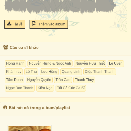
Tải về
Thêm vào album
Các ca sĩ khác
Hồng Hạnh
Nguyễn Hưng & Ngọc Anh
Nguyễn Hữu Thiết
Lê Uyên
Khánh Ly
Lệ Thu
Lưu Hồng
Quang Linh
Diệp Thanh Thanh
Tâm Đoan
Nguyễn Quyên
Trần Cao
Thanh Thúy
Ngọc Đan Thanh
Kiều Nga
Tất Cả Các Ca Sĩ
Bài hát có trong album/playlist