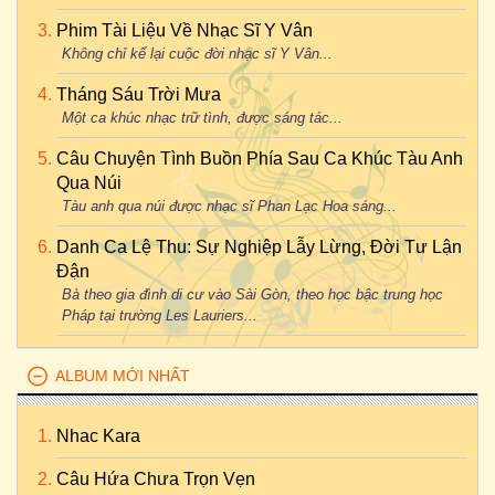
Phim Tài Liệu Về Nhạc Sĩ Y Vân
Không chỉ kể lại cuộc đời nhạc sĩ Y Vân...
Tháng Sáu Trời Mưa
Một ca khúc nhạc trữ tình, được sáng tác...
Câu Chuyện Tình Buồn Phía Sau Ca Khúc Tàu Anh
Qua Núi
Tàu anh qua núi được nhạc sĩ Phan Lạc Hoa sáng...
Danh Ca Lệ Thu: Sự Nghiệp Lẫy Lừng, Đời Tư Lận
Đận
Bà theo gia đình di cư vào Sài Gòn, theo học bậc trung học
Pháp tại trường Les Lauriers...
ALBUM MỚI NHẤT
Nhac Kara
Câu Hứa Chưa Trọn Vẹn