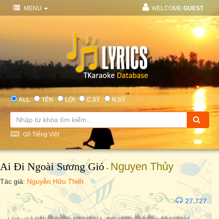
MENU
WELCOME
GUEST
ALL
TÊN
LỜI
C.SỸ
N.SỸ
Gõ Tiếng Việt
Ai Đi Ngoài Sương Gió
Nguyen Thủy
-
Tác giả:
Nguyễn Hữu Thiết
27.727