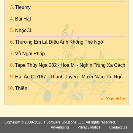
Tieumy
Bài Hát
NhạcCL
Thương Em Là Điều Anh Không Thể Ngờ
Vô Ngại Pháp
Tape Thúy Nga 032 - Họa Mi - Nghìn Trùng Xa Cách
Hải Âu CD167 - Thanh Tuyền - Mười Năm Tái Ngộ
Thiền
Xem thêm
Copyright © 2008-2026 T Software Solutions LLC. All rights reserved.
Advertising
|
Privacy Notice
|
Contact Us