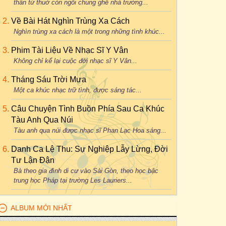
thân từ thuở còn ngồi chung ghế nhà trường...
Về Bài Hát Nghìn Trùng Xa Cách
Nghìn trùng xa cách là một trong những tình khúc...
Phim Tài Liệu Về Nhạc Sĩ Y Vân
Không chỉ kể lại cuộc đời nhạc sĩ Y Vân...
Tháng Sáu Trời Mưa
Một ca khúc nhạc trữ tình, được sáng tác...
Câu Chuyện Tình Buồn Phía Sau Ca Khúc
Tàu Anh Qua Núi
Tàu anh qua núi được nhạc sĩ Phan Lạc Hoa sáng...
Danh Ca Lệ Thu: Sự Nghiệp Lẫy Lừng, Đời
Tư Lận Đận
Bà theo gia đình di cư vào Sài Gòn, theo học bậc
trung học Pháp tại trường Les Lauriers...
ALBUM MỚI NHẤT