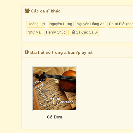
Các ca sĩ khác
Hoàng Lợi
Nguyễn Hưng
Nguyễn Hồng Ân
Chưa Biết (bea
Như Mai
Henry Chúc
Tất Cả Các Ca Sĩ
Bài hát có trong album/playlist
Cô Đơn