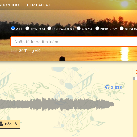
VƯỜN THƠ
|
THÊM BÀI HÁT
ALL
TÊN BÀI
LỜI BÀI HÁT
CA SỸ
NHẠC SỸ
ALBU
Gõ Tiếng Việt
3.912
Báo Lỗi