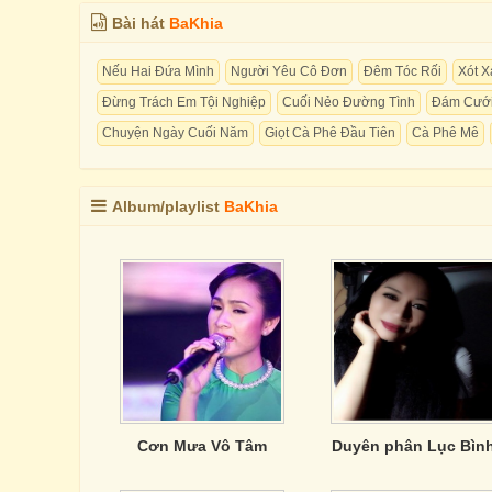
Bài hát
BaKhia
Nếu Hai Đứa Mình
Người Yêu Cô Đơn
Đêm Tóc Rối
Xót X
Đừng Trách Em Tội Nghiệp
Cuối Nẻo Đường Tình
Đám Cướ
Chuyện Ngày Cuối Năm
Giọt Cà Phê Đầu Tiên
Cà Phê Mê
Album/playlist
BaKhia
Cơn Mưa Vô Tâm
Duyên phân Lục Bìn