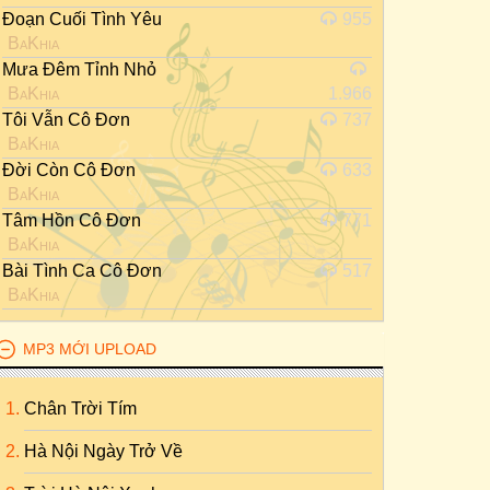
Đoạn Cuối Tình Yêu
955
BaKhia
Mưa Đêm Tỉnh Nhỏ
BaKhia
1.966
Tôi Vẫn Cô Đơn
737
BaKhia
Đời Còn Cô Đơn
633
BaKhia
Tâm Hồn Cô Đơn
771
BaKhia
Bài Tình Ca Cô Đơn
517
BaKhia
MP3 MỚI UPLOAD
Chân Trời Tím
Hà Nội Ngày Trở Về