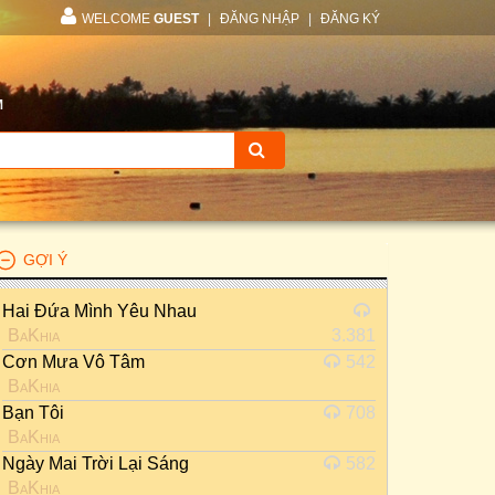
WELCOME
GUEST
|
ĐĂNG NHẬP
|
ĐĂNG KÝ
M
GỢI Ý
Hai Đứa Mình Yêu Nhau
BaKhia
3.381
Cơn Mưa Vô Tâm
542
BaKhia
Bạn Tôi
708
BaKhia
Ngày Mai Trời Lại Sáng
582
BaKhia