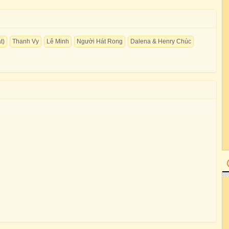
t)
Thanh Vy
Lê Minh
Người Hát Rong
Dalena & Henry Chúc