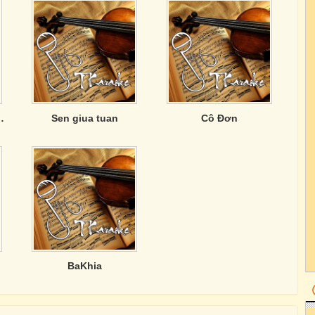
n Tay Trắng
Sen giua tuan
Cô Đơn
BaKhia