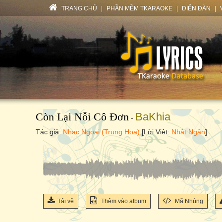
TRANG CHỦ
|
PHẦN MỀM TKARAOKE
|
DIỄN ĐÀN
|
Còn Lại Nỗi Cô Đơn
BaKhia
-
Tác giả:
Nhạc Ngoại (Trung Hoa)
[Lời Việt:
Nhật Ngân
]
Tải về
Thêm vào album
Mã Nhúng