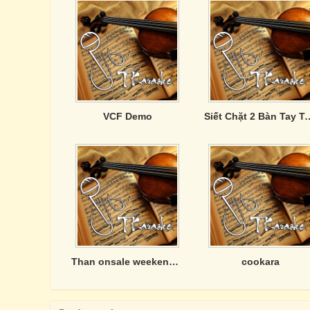
VCF Demo
Siết Chặt 2 Bà
Than onsale weekend 8/20
cookara