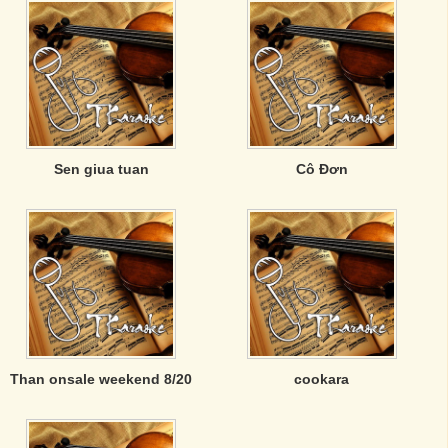
Sen giua tuan
Cô Đơn
Than onsale weekend 8/20
cookara