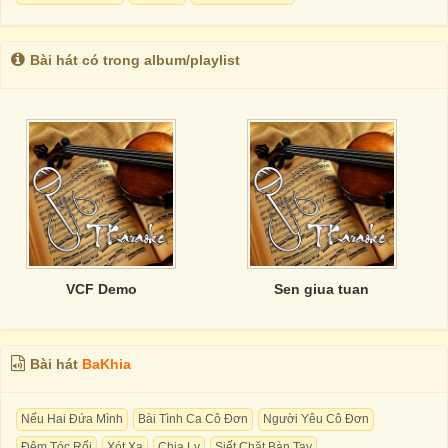
Bài hát có trong album/playlist
VCF Demo
Sen giua tuan
Bài hát
BaKhia
Nếu Hai Đứa Mình
Bài Tình Ca Cô Đơn
Người Yêu Cô Đơn
Đêm Tóc Rối
Xót Xa
Chia Ly
Siết Chặt Bàn Tay