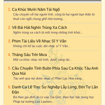
Ca Khúc Mười Năm Tái Ngộ
Câu chuyện về hai người lính, cũng là hai người bạn thân từ
thuở còn ngồi chung ghế nhà trường...
Về Bài Hát Nghìn Trùng Xa Cách
Nghìn trùng xa cách là một trong những tình khúc...
Phim Tài Liệu Về Nhạc Sĩ Y Vân
Không chỉ kể lại cuộc đời nhạc sĩ Y Vân...
Tháng Sáu Trời Mưa
Một ca khúc nhạc trữ tình, được sáng tác...
Câu Chuyện Tình Buồn Phía Sau Ca Khúc Tàu Anh
Qua Núi
Tàu anh qua núi được nhạc sĩ Phan Lạc Hoa sáng...
Danh Ca Lệ Thu: Sự Nghiệp Lẫy Lừng, Đời Tư Lận
Đận
Bà theo gia đình di cư vào Sài Gòn, theo học bậc trung học
Pháp tại trường Les Lauriers...