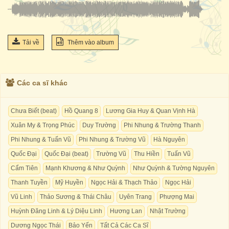
Tải về
Thêm vào album
Các ca sĩ khác
Chưa Biết (beat)
Hồ Quang 8
Lương Gia Huy & Quan Vịnh Hà
Xuân My & Trọng Phúc
Duy Trường
Phi Nhung & Trường Thanh
Phi Nhung & Tuấn Vũ
Phi Nhung & Trường Vũ
Hà Nguyên
Quốc Đại
Quốc Đại (beat)
Trường Vũ
Thu Hiền
Tuấn Vũ
Cẩm Tiên
Mạnh Khương & Như Quỳnh
Như Quỳnh & Tường Nguyên
Thanh Tuyền
Mỹ Huyền
Ngọc Hải & Thạch Thảo
Ngọc Hải
Vũ Linh
Thảo Sương & Thái Châu
Uyên Trang
Phượng Mai
Huỳnh Đăng Linh & Lý Diệu Linh
Hương Lan
Nhật Trường
Dương Ngọc Thái
Bảo Yến
Tất Cả Các Ca Sĩ