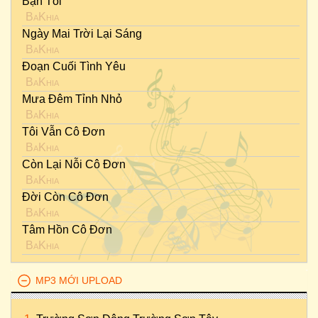
Bạn Tôi
BaKhia
Ngày Mai Trời Lại Sáng
BaKhia
Đoạn Cuối Tình Yêu
BaKhia
Mưa Đêm Tỉnh Nhỏ
BaKhia
Tôi Vẫn Cô Đơn
BaKhia
Còn Lại Nỗi Cô Đơn
BaKhia
Đời Còn Cô Đơn
BaKhia
Tâm Hồn Cô Đơn
BaKhia
MP3 MỚI UPLOAD