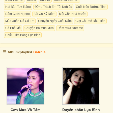
Hai Bàn Tay Trắng
Đừng Trách Em Tội Nghiệp
Cuối Nẻo Đường Tình
Đám Cưới Nghèo
Bài Ca Kỷ Niệm
Một Căn Nhà Mướn
Mùa Xuân Đó Có Em
Chuyện Ngày Cuối Năm
Giọt Cà Phê Đầu Tiên
Cà Phê Mê
Chuyện Ba Mùa Mưa
Đêm Mưa Nhớ Mẹ
Chiều Tím Bông Lục Bình
Album/playlist
BaKhia
Cơn Mưa Vô Tâm
Duyên phân Lục Bình