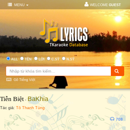
MENU
WELCOME
GUEST
ALL
TÊN
LỜI
C.SỸ
N.SỸ
Gõ Tiếng Việt
Tiễn Biệt
BaKhia
-
Tác giả:
Tô Thanh Tùng
708