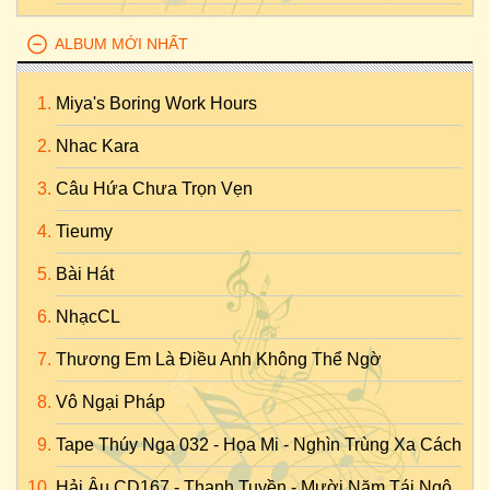
ALBUM MỚI NHẤT
Miya's Boring Work Hours
Nhac Kara
Câu Hứa Chưa Trọn Vẹn
Tieumy
Bài Hát
NhạcCL
Thương Em Là Điều Anh Không Thể Ngờ
Vô Ngại Pháp
Tape Thúy Nga 032 - Họa Mi - Nghìn Trùng Xa Cách
Hải Âu CD167 - Thanh Tuyền - Mười Năm Tái Ngộ