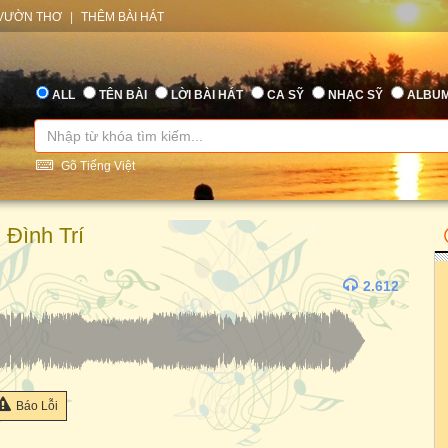
VƯỜN THƠ
|
THÊM BÀI HÁT
ALL
TÊN BÀI
LỜI BÀI HÁT
CA SỸ
NHẠC SỸ
ALBU
Gõ Tiếng Việt
Đình Trí
2.612
Báo Lỗi