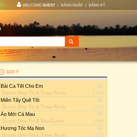
WELCOME
GUEST
|
ĐĂNG NHẬP
|
ĐĂNG KÝ
M
GỢI Ý
Bài Ca Tết Cho Em
Dương Đình Trí
&
Thanh Ngân
1.592
Miền Tây Quê Tôi
Dương Đình Trí
&
Thanh Ngân
1.521
Áo Mới Cà Mau
Dương Đình Trí
&
Nam Cường
3.256
Hương Tóc Mạ Non
Dương Đình Trí
&
Thanh Ngân
1.323