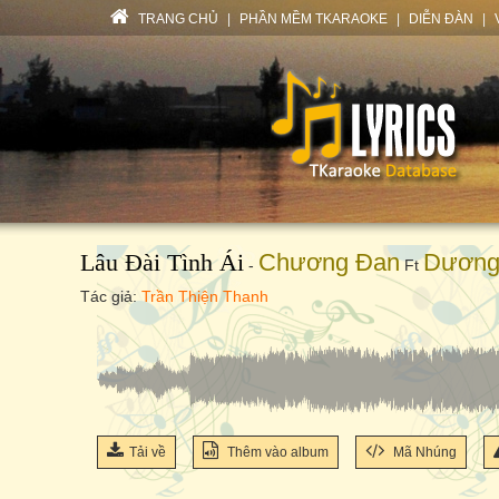
TRANG CHỦ
|
PHẦN MỀM TKARAOKE
|
DIỄN ĐÀN
|
Lâu Đài Tình Ái
Chương Đan
Dương 
-
Ft
Tác giả:
Trần Thiện Thanh
Tải về
Thêm vào album
Mã Nhúng