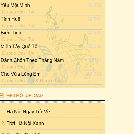
Yêu Một Mình
559
Dương Đình Trí
Tình Huế
667
Dương Đình Trí
Biển Tình
876
Dương Đình Trí
Miền Tây Quê Tôi
650
Dương Đình Trí
Đành Chôn Theo Tháng Năm
463
Dương Đình Trí
Cho Vừa Lòng Em
961
Dương Đình Trí
&
Hương Lan
MP3 MỚI UPLOAD
Hà Nội Ngày Trở Về
Trời Hà Nội Xanh