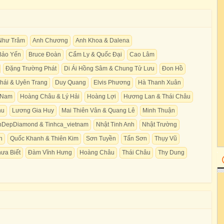
Như Trâm
Anh Chương
Anh Khoa & Dalena
Bảo Yến
Bruce Đoàn
Cẩm Ly & Quốc Đại
Cao Lâm
Đặng Trường Phát
Di Ái Hồng Sâm & Chung Tử Lưu
Đon Hồ
hái & Uyên Trang
Duy Quang
Elvis Phương
Hà Thanh Xuân
 Nam
Hoàng Châu & Lý Hải
Hoàng Lợi
Hương Lan & Thái Châu
hu
Lương Gia Huy
Mai Thiên Vân & Quang Lê
Minh Thuận
nDepDiamond & Tinhca_vietnam
Nhật Tinh Anh
Nhật Trường
h
Quốc Khanh & Thiên Kim
Sơn Tuyền
Tấn Sơn
Thụy Vũ
ưa Biết
Đàm Vĩnh Hưng
Hoàng Châu
Thái Châu
Thy Dung