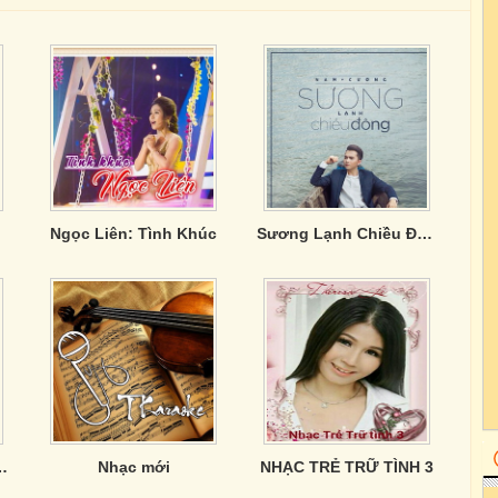
Ngọc Liên: Tình Khúc
Sương Lạnh Chiều Đông - Nam Cường
Quê Hương Bất Hủ
Nhạc mới
NHẠC TRẺ TRỮ TÌNH 3