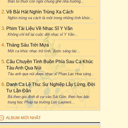
thân từ thuở còn ngồi chung ghế nhà trường...
Về Bài Hát Nghìn Trùng Xa Cách
Nghìn trùng xa cách là một trong những tình khúc...
Phim Tài Liệu Về Nhạc Sĩ Y Vân
Không chỉ kể lại cuộc đời nhạc sĩ Y Vân...
Tháng Sáu Trời Mưa
Một ca khúc nhạc trữ tình, được sáng tác...
Câu Chuyện Tình Buồn Phía Sau Ca Khúc
Tàu Anh Qua Núi
Tàu anh qua núi được nhạc sĩ Phan Lạc Hoa sáng...
Danh Ca Lệ Thu: Sự Nghiệp Lẫy Lừng, Đời
Tư Lận Đận
Bà theo gia đình di cư vào Sài Gòn, theo học bậc
trung học Pháp tại trường Les Lauriers...
ALBUM MỚI NHẤT