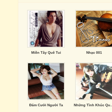
Miền Tây Quê Tui
Nhạc 001
Đám Cưới Người Ta
Những Tình Khúc 