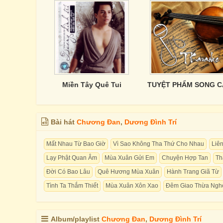
Miền Tây Quê Tui
TUYỆT PHẨM SONG C
Bài hát
Chương Đan
,
Dương Đình Trí
Mất Nhau Từ Bao Giờ
Vì Sao Không Tha Thứ Cho Nhau
Liê
Lạy Phật Quan Âm
Mùa Xuân Gửi Em
Chuyện Hợp Tan
Th
Đời Có Bao Lâu
Quê Hương Mùa Xuân
Hành Trang Giã Từ
Tình Ta Thắm Thiết
Mùa Xuân Xôn Xao
Đêm Giao Thừa Ngh
Album/playlist
Chương Đan
,
Dương Đình Trí