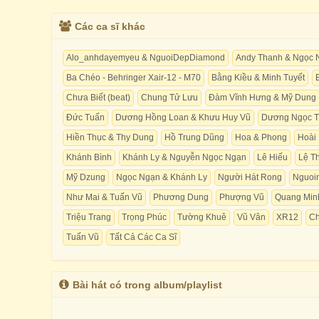
Các ca sĩ khác
Alo_anhdayemyeu & NguoiDepDiamond
Andy Thanh & Ngọc 
Ba Chéo - Behringer Xair-12 - M70
Bằng Kiều & Minh Tuyết
Chưa Biết (beat)
Chung Tử Lưu
Đàm Vĩnh Hưng & Mỹ Dung
Đức Tuấn
Dương Hồng Loan & Khưu Huy Vũ
Dương Ngọc T
Hiền Thục & Thy Dung
Hồ Trung Dũng
Hoa & Phong
Hoài
Khánh Bình
Khánh Ly & Nguyễn Ngọc Ngạn
Lê Hiếu
Lệ T
Mỹ Dzung
Ngọc Ngạn & Khánh Ly
Người Hát Rong
Nguoi
Như Mai & Tuấn Vũ
Phương Dung
Phượng Vũ
Quang Min
Triệu Trang
Trọng Phúc
Tường Khuê
Vũ Vân
XR12
Ch
Tuấn Vũ
Tất Cả Các Ca Sĩ
Bài hát có trong album/playlist