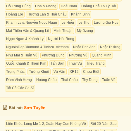
Hồ Trung Dũng
Hoa & Phong
Hoài Nam
Hoàng Châu & Lý Hải
Hoàng Lợi
Hương Lan & Thái Châu
Khánh Bình
Khánh Ly & Nguyễn Ngọc Ngạn
Lê Hiếu
Lệ Thu
Lương Gia Huy
Mai Thiên Vân & Quang Lê
Minh Thuận
Mỹ Dzung
Ngọc Ngạn & Khánh Ly
Người Hát Rong
NguoinDepDiamond & Tinhca_vietnam
Nhật Tinh Anh
Nhật Trường
Như Mai & Tuấn Vũ
Phương Dung
Phượng Vũ
Quang Minh
Quốc Khanh & Thiên Kim
Tấn Sơn
Thụy Vũ
Triệu Trang
Trọng Phúc
Tường Khuê
Vũ Vân
XR12
Chưa Biết
Đàm Vĩnh Hưng
Hoàng Châu
Thái Châu
Thy Dung
Tuấn Vũ
Tất Cả Các Ca Sĩ
Bài hát
Sơn Tuyền
Liên Khúc: Lòng Mẹ 1-2; Xuân Này Con Không Về
Rồi 20 Năm Sau