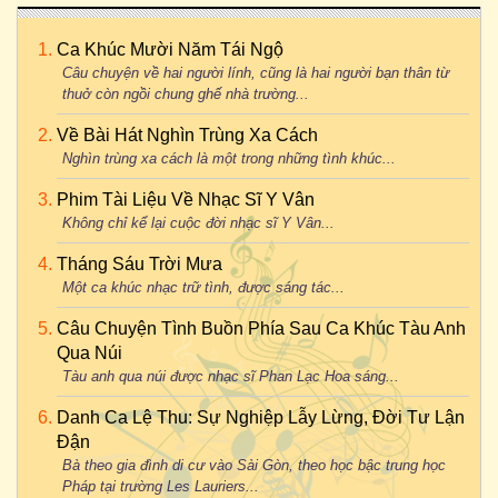
Ca Khúc Mười Năm Tái Ngộ
Câu chuyện về hai người lính, cũng là hai người bạn thân từ
thuở còn ngồi chung ghế nhà trường...
Về Bài Hát Nghìn Trùng Xa Cách
Nghìn trùng xa cách là một trong những tình khúc...
Phim Tài Liệu Về Nhạc Sĩ Y Vân
Không chỉ kể lại cuộc đời nhạc sĩ Y Vân...
Tháng Sáu Trời Mưa
Một ca khúc nhạc trữ tình, được sáng tác...
Câu Chuyện Tình Buồn Phía Sau Ca Khúc Tàu Anh
Qua Núi
Tàu anh qua núi được nhạc sĩ Phan Lạc Hoa sáng...
Danh Ca Lệ Thu: Sự Nghiệp Lẫy Lừng, Đời Tư Lận
Đận
Bà theo gia đình di cư vào Sài Gòn, theo học bậc trung học
Pháp tại trường Les Lauriers...