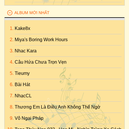
ALBUM MỚI NHẤT
Kake8x
Miya's Boring Work Hours
Nhac Kara
Câu Hứa Chưa Trọn Vẹn
Tieumy
Bài Hát
NhạcCL
Thương Em Là Điều Anh Không Thể Ngờ
Vô Ngại Pháp