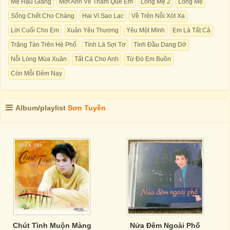
Mẹ Hậu Giang
Mời Anh Về Thăm Quê Em
Lòng Mẹ 2
Lòng Mẹ
Sống Chết Cho Chàng
Hai Vì Sao Lạc
Về Trên Nỗi Xót Xa
Lời Cuối Cho Em
Xuân Yêu Thương
Yêu Một Mình
Em Là Tất Cả
Trăng Tàn Trên Hè Phố
Tình Là Sợi Tơ
Tình Đầu Dang Dở
Nỗi Lòng Mùa Xuân
Tất Cả Cho Anh
Từ Đó Em Buồn
Còn Mỗi Đêm Nay
Album/playlist
Sơn Tuyền
Chút Tình Muộn Màng
Nửa Đêm Ngoài Phố