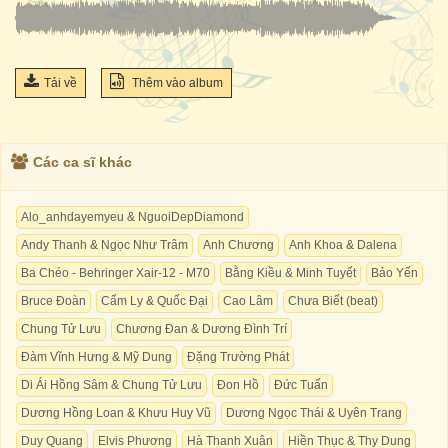
Tải về
Thêm vào album
Các ca sĩ khác
Alo_anhdayemyeu & NguoiDepDiamond
Andy Thanh & Ngọc Như Trâm
Anh Chương
Anh Khoa & Dalena
Ba Chéo - Behringer Xair-12 - M70
Bằng Kiều & Minh Tuyết
Bảo Yến
Bruce Đoàn
Cẩm Ly & Quốc Đại
Cao Lâm
Chưa Biết (beat)
Chung Tử Lưu
Chương Đan & Dương Đình Trí
Đàm Vĩnh Hưng & Mỹ Dung
Đặng Trường Phát
Di Ái Hồng Sâm & Chung Tử Lưu
Đon Hồ
Đức Tuấn
Dương Hồng Loan & Khưu Huy Vũ
Dương Ngọc Thái & Uyên Trang
Duy Quang
Elvis Phương
Hà Thanh Xuân
Hiền Thục & Thy Dung