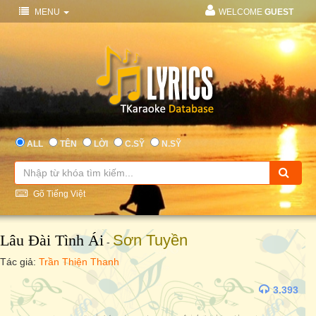
MENU
WELCOME
GUEST
ALL
TÊN
LỜI
C.SỸ
N.SỸ
Gõ Tiếng Việt
Lâu Đài Tình Ái
Sơn Tuyền
-
Tác giả:
Trần Thiện Thanh
3.393