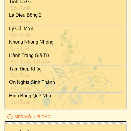
Tình Là Gì
Sơn Tuyền
Lá Diêu Bông 2
Sơn Tuyền
Lý Cái Mơn
Sơn Tuyền
Nhong Nhong Nhong
Sơn Tuyền
Hành Trang Giã Từ
Sơn Tuyền
&
Kim Anh
Tám Điệp Khúc
Sơn Tuyền
Ơn Nghĩa Sinh Thành
Sơn Tuyền
Hình Bóng Quê Nhà
Sơn Tuyền
MP3 MỚI UPLOAD