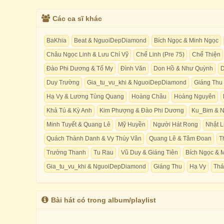
Các ca sĩ khác
BaKhia
Beat & NguoiDepDiamond
Bích Ngọc & Minh Ngọc
Châu Ngọc Linh & Lưu Chí Vỹ
Chế Linh (Pre 75)
Chế Thiện
Đào Phi Dương & Tố My
Đình Văn
Don Hồ & Như Quỳnh
D
Duy Trường
Gia_tu_vu_khi & NguoiDepDiamond
Giáng Thu
Hạ Vy & Lương Tùng Quang
Hoàng Châu
Hoàng Nguyên
Khả Tú & Kỳ Anh
Kim Phượng & Đào Phi Dương
Ku_Bim & 
Minh Tuyết & Quang Lê
Mỹ Huyền
Người Hát Rong
Nhật L
Quách Thành Danh & Vy Thúy Vân
Quang Lê & Tâm Đoan
T
Trường Thanh
Tu Rau
Vũ Duy & Giáng Tiên
Bích Ngọc & 
Gia_tu_vu_khi & NguoiDepDiamond
Giáng Thu
Hạ Vy
Thá
Bài hát có trong album/playlist