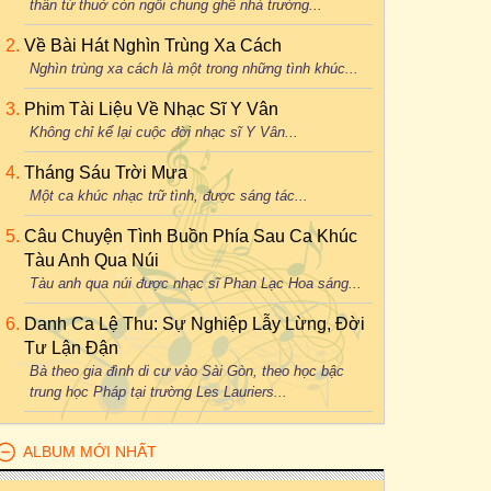
thân từ thuở còn ngồi chung ghế nhà trường...
Về Bài Hát Nghìn Trùng Xa Cách
Nghìn trùng xa cách là một trong những tình khúc...
Phim Tài Liệu Về Nhạc Sĩ Y Vân
Không chỉ kể lại cuộc đời nhạc sĩ Y Vân...
Tháng Sáu Trời Mưa
Một ca khúc nhạc trữ tình, được sáng tác...
Câu Chuyện Tình Buồn Phía Sau Ca Khúc
Tàu Anh Qua Núi
Tàu anh qua núi được nhạc sĩ Phan Lạc Hoa sáng...
Danh Ca Lệ Thu: Sự Nghiệp Lẫy Lừng, Đời
Tư Lận Đận
Bà theo gia đình di cư vào Sài Gòn, theo học bậc
trung học Pháp tại trường Les Lauriers...
ALBUM MỚI NHẤT