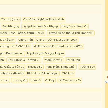
Cẩm Ly (beat)
Cao Công Nghĩa & Thanh Vinh
Đan Phượng
Đặng Thế Luân & Y Phụng
Đăng Vũ & Tuấn Vũ
ương Hồng Loan & Khưu Huy Vũ
Dương Ngọc Thái & Thu Trang MC
 & Chế Linh
Giáng Tiên
Giang Trường & Lưu Ánh Loan
Hương Lan & Chế Linh
HuTieuXao (Một người bạn cua HTX)
NguoiDepDiamond
Mạnh Quỳnh & Ngọc Huyền
inh
Như Quỳnh & Trường Vũ
Phạm Trưởng
Phi Nhung
hái Châu & Yên Vy
Thichduthu
Tony Móm (Nhạc Chế)
Trường Sơn
Minh Ngọc (Remix)
Bích Ngọc & Minh Ngọc
Chế Linh
i Châu
Trường Vũ
Tuấn Vũ
Vũ Duy
Tất Cả Các Ca Sĩ