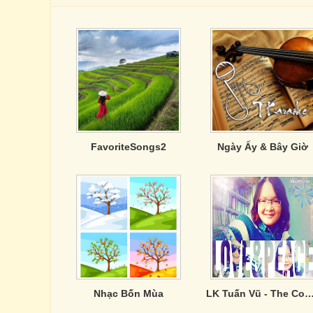
FavoriteSongs2
Ngày Ấy & Bây Giờ
Nhạc Bốn Mùa
LK Tuấn Vũ - The Cover's By Hứa