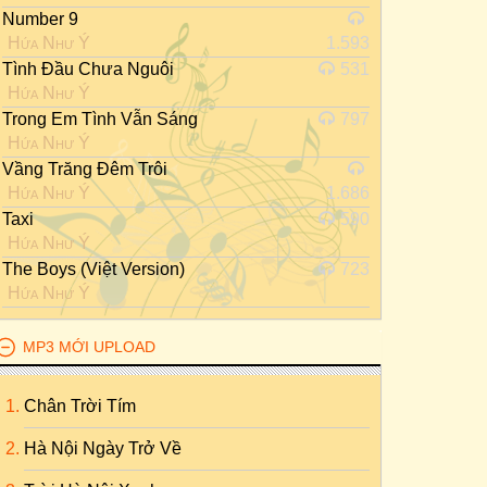
Number 9
Hứa Như Ý
1.593
Tình Đầu Chưa Nguôi
531
Hứa Như Ý
Trong Em Tình Vẫn Sáng
797
Hứa Như Ý
Vầng Trăng Đêm Trôi
Hứa Như Ý
1.686
Taxi
590
Hứa Như Ý
The Boys (Việt Version)
723
Hứa Như Ý
MP3 MỚI UPLOAD
Chân Trời Tím
Hà Nội Ngày Trở Về