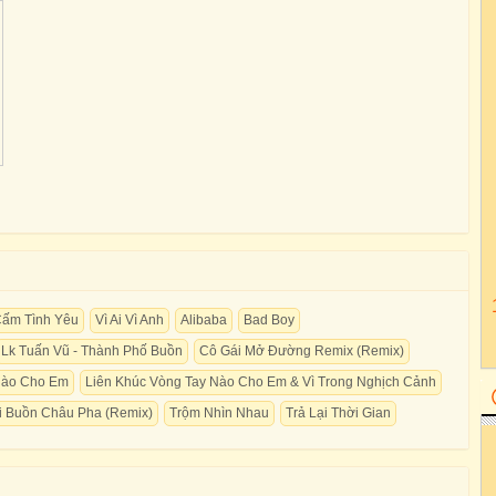
Cấm Tình Yêu
Vì Ai Vì Anh
Alibaba
Bad Boy
Lk Tuấn Vũ - Thành Phố Buồn
Cô Gái Mở Đường Remix (Remix)
Nào Cho Em
Liên Khúc Vòng Tay Nào Cho Em & Vì Trong Nghịch Cảnh
i Buồn Châu Pha (Remix)
Trộm Nhìn Nhau
Trả Lại Thời Gian