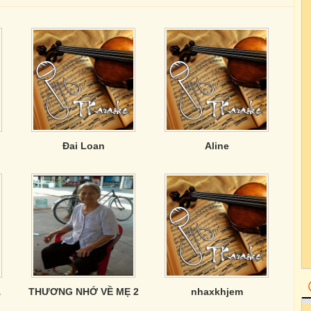
Đai Loan
Aline
 Như Ý
THƯƠNG NHỚ VỀ MẸ 2
nhaxkhjem