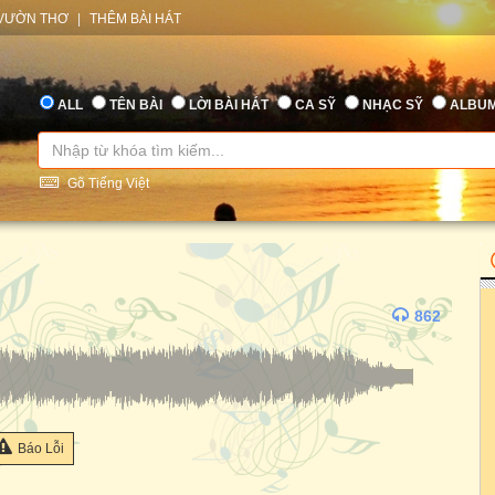
VƯỜN THƠ
|
THÊM BÀI HÁT
ALL
TÊN BÀI
LỜI BÀI HÁT
CA SỸ
NHẠC SỸ
ALBU
Gõ Tiếng Việt
862
Báo Lỗi