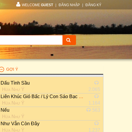
WELCOME
GUEST
|
ĐĂNG NHẬP
|
ĐĂNG KÝ
M
GỢI Ý
Dấu Tình Sầu
Hứa Như Ý
2.065
Liên Khúc Gió Bấc / Lý Con Sáo Bạc Liêu
Hứa Như Ý
1.164
Nếu
563
Hứa Như Ý
Như Vẫn Còn Đây
Hứa Như Ý
1.237