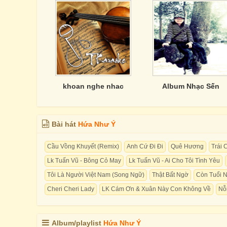
khoan nghe nhac
Album Nhạc Sến
Bài hát
Hứa Như Ý
Cầu Vồng Khuyết (Remix)
Anh Cứ Đi Đi
Quê Hương
Trái 
Lk Tuấn Vũ - Bông Cỏ May
Lk Tuấn Vũ - Ai Cho Tôi Tình Yêu
Tôi Là Người Việt Nam (Song Ngữ)
Thật Bất Ngờ
Còn Tuổi 
Cheri Cheri Lady
LK Cám Ơn & Xuân Này Con Không Về
Nỗ
Album/playlist
Hứa Như Ý