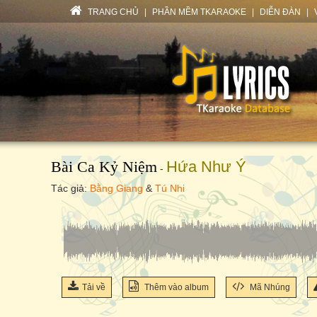
TRANG CHỦ
|
PHẦN MỀM TKARAOKE
|
DIỄN ĐÀN
|
Bài Ca Kỷ Niệm
Hứa Như Ý
-
Tác giả:
Bằng Giang
&
Tú Nhi
Tải về
Thêm vào album
Mã Nhúng