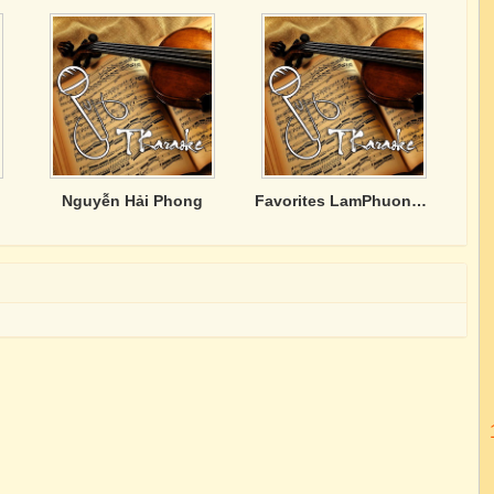
Nguyễn Hải Phong
Favorites LamPhuong, TrucHo n Others