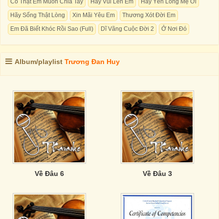
Có Thật Em Muốn Chia Tay
Hãy Vui Lên Em
Hãy Yên Lòng Mẹ Ơi
Hãy Sống Thật Lòng
Xin Mãi Yêu Em
Thương Xót Đời Em
Em Đã Biết Khóc Rồi Sao (Full)
Dĩ Vãng Cuộc Đời 2
Ở Nơi Đó
Album/playlist
Trương Đan Huy
Về Đâu 6
Về Đâu 3