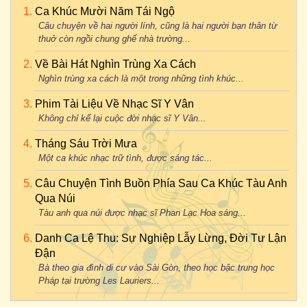
Ca Khúc Mười Năm Tái Ngộ
Câu chuyện về hai người lính, cũng là hai người bạn thân từ
thuở còn ngồi chung ghế nhà trường...
Về Bài Hát Nghìn Trùng Xa Cách
Nghìn trùng xa cách là một trong những tình khúc...
Phim Tài Liệu Về Nhạc Sĩ Y Vân
Không chỉ kể lại cuộc đời nhạc sĩ Y Vân...
Tháng Sáu Trời Mưa
Một ca khúc nhạc trữ tình, được sáng tác...
Câu Chuyện Tình Buồn Phía Sau Ca Khúc Tàu Anh
Qua Núi
Tàu anh qua núi được nhạc sĩ Phan Lạc Hoa sáng...
Danh Ca Lệ Thu: Sự Nghiệp Lẫy Lừng, Đời Tư Lận
Đận
Bà theo gia đình di cư vào Sài Gòn, theo học bậc trung học
Pháp tại trường Les Lauriers...