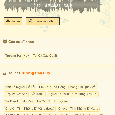
Tải về
Thêm vào album
Các ca sĩ khác
Trương Đan Huy
Tất Cả Các Ca Sĩ
Bài hát
Trương Đan Huy
Anh Là Người Có Lỗi
Em Như Hoa Hồng
Mong Em Quay Về
Hãy Về Với Anh
Về Đâu 3
Người Tôi Yêu Chưa Từng Yêu Tôi
Về Đâu 1
Mơ Về Cô Bé Yêu 2
Khó Quên
Chuyện Tình Không Dĩ Vãng (beat)
Chuyện Tình Không Dĩ Vãng