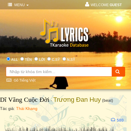
MENU
WELCOME
GUEST
ALL
TÊN
LỜI
C.SỸ
N.SỸ
Gõ Tiếng Việt
Dĩ Vãng Cuộc Đời
Trương Đan Huy
-
(beat)
Tác giả:
Thái Khang
580