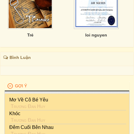
Trẻ
loi nguyen
Bình Luận
GỢI Ý
Mơ Về Cô Bé Yêu
Trương Đan Huy
Khóc
Trương Đan Huy
Đêm Cuối Bên Nhau
Trương Đan Huy