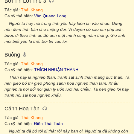
Bởi Tin Lời Thề 3
Tác giả:
Thái Khang
Ca sỹ thể hiện:
Vân Quang Long
Người ta hay nói trong tình yêu hãy luôn tin vào nhau. Đừng
nên đem tình bán cho miệng đời. Vì duyên cớ sao em phụ anh,
bước đi theo tình ai. Bỏ anh một mình cùng năm tháng. Giờ anh
mới biết yêu là thế. Bởi tin vào lời.
Buông
Tác giả:
Thái Khang
Ca sỹ thể hiện:
THÍCH NHUẬN THANH
Thân này là nghiệp thân, tránh sát sinh thân mang dục thân. Ta
nên gieo bố thí gieo phóng sanh hóa nghiệp thân tâm. Khẩu
nghiệp là nói dối nói gián ly uốn lưỡi hai chiều. Ta nên gieo lời hay
tránh nói sai hóa nghiệp khẩu.
Cánh Hoa Tàn
Tác giả:
Thái Khang
Ca sỹ thể hiện:
Điền Thái Toàn
Người ta đã bỏ tôi đi thật rồi này bạn ơi. Người ta đã không còn