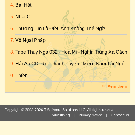
Bài Hát
NhạcCL
Thương Em Là Điều Anh Không Thể Ngờ
Vô Ngại Pháp
Tape Thúy Nga 032 - Họa Mi - Nghìn Trùng Xa Cách
Hải Âu CD167 - Thanh Tuyền - Mười Năm Tái Ngộ
Thiền
Xem thêm
Copyright © 2008-2026 T Software Solutions LLC. All rights reserved.
Advertising
|
Privacy Notice
|
Contact Us