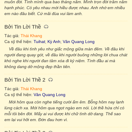
muôn đời. Tình mình qua bao tháng năm. Mình trọn đời trăm năm
hạnh phúc. Có yêu nhau mới hiều được nhau. Anh nhớ em nhiều
em nào đâu biết. Cứ mãi đùa vui làm anh.
Bởi Tin Lời Thề
Tác giả:
Thái Khang
Ca sỹ thể hiện:
Tuihat
;
Kỳ Anh
;
Vân Quang Long
Về đâu khi tình yêu như giấc mộng giữa màn đêm. Về đâu khi
người đang quay gót, về đâu khi người buông những lời chua chát
khó nghe khi người đan tâm xóa đi kỷ niệm. Tình đầu ai mà
không dang dở mộng đẹp thần tiên.
Bởi Tin Lời Thề 2
Tác giả:
Thái Khang
Ca sỹ thể hiện:
Vân Quang Long
Mới hôm qua còn nghe tiếng cười ấm êm. Bỗng hôm nay lạnh
lùng cách xa. Mới hôm qua ngọt ngào em nói. Lời thề hứa chỉ có
mỗi tôi bên đời. Mấy ai vui được khi chữ tình dở dang. Thế sao
em lại vui hỡi em. Đớn đau hơn vì.