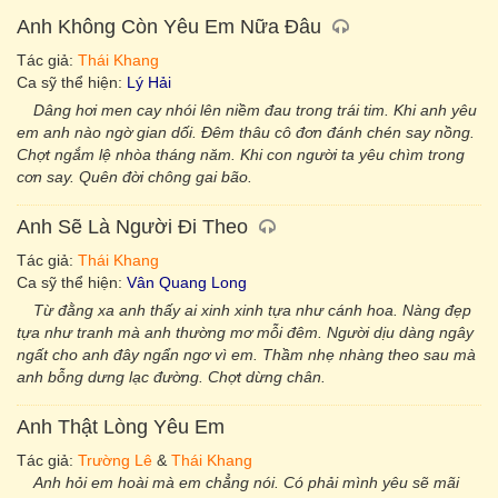
Anh Không Còn Yêu Em Nữa Đâu
Tác giả:
Thái Khang
Ca sỹ thể hiện:
Lý Hải
Dâng hơi men cay nhói lên niềm đau trong trái tim. Khi anh yêu
em anh nào ngờ gian dối. Ðêm thâu cô đơn đánh chén say nồng.
Chợt ngắm lệ nhòa tháng năm. Khi con người ta yêu chìm trong
cơn say. Quên đời chông gai bão.
Anh Sẽ Là Người Đi Theo
Tác giả:
Thái Khang
Ca sỹ thể hiện:
Vân Quang Long
Từ đằng xa anh thấy ai xinh xinh tựa như cánh hoa. Nàng đẹp
tựa như tranh mà anh thường mơ mỗi đêm. Người dịu dàng ngây
ngất cho anh đây ngẩn ngơ vì em. Thầm nhẹ nhàng theo sau mà
anh bỗng dưng lạc đường. Chợt dừng chân.
Anh Thật Lòng Yêu Em
Tác giả:
Trường Lê
&
Thái Khang
Anh hỏi em hoài mà em chẳng nói. Có phải mình yêu sẽ mãi