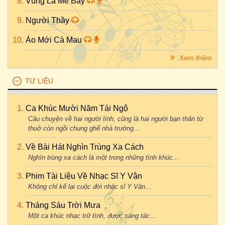
Vùng Lá Me Bay
Người Thầy
Áo Mới Cà Mau
Xem thêm
TƯ LIỆU
Ca Khúc Mười Năm Tái Ngộ
Câu chuyện về hai người lính, cũng là hai người bạn thân từ
thuở còn ngồi chung ghế nhà trường...
Về Bài Hát Nghìn Trùng Xa Cách
Nghìn trùng xa cách là một trong những tình khúc...
Phim Tài Liệu Về Nhạc Sĩ Y Vân
Không chỉ kể lại cuộc đời nhạc sĩ Y Vân...
Tháng Sáu Trời Mưa
Một ca khúc nhạc trữ tình, được sáng tác...