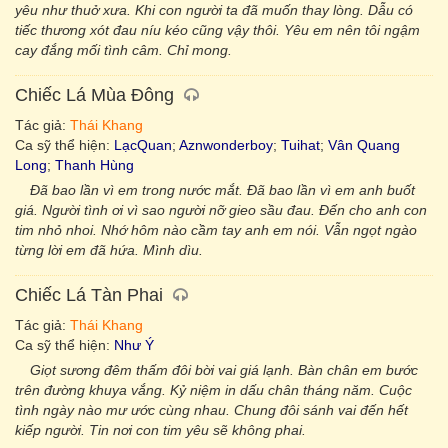
yêu như thuở xưa. Khi con người ta đã muốn thay lòng. Dẫu có
tiếc thương xót đau níu kéo cũng vậy thôi. Yêu em nên tôi ngậm
cay đắng mối tình câm. Chỉ mong.
Chiếc Lá Mùa Đông
Tác giả:
Thái Khang
Ca sỹ thể hiện:
LạcQuan
;
Aznwonderboy
;
Tuihat
;
Vân Quang
Long
;
Thanh Hùng
Đã bao lần vì em trong nước mắt. Đã bao lần vì em anh buốt
giá. Người tình ơi vì sao người nỡ gieo sầu đau. Đến cho anh con
tim nhỏ nhoi. Nhớ hôm nào cầm tay anh em nói. Vẫn ngọt ngào
từng lời em đã hứa. Mình dìu.
Chiếc Lá Tàn Phai
Tác giả:
Thái Khang
Ca sỹ thể hiện:
Như Ý
Giọt sương đêm thấm đôi bời vai giá lạnh. Bàn chân em bước
trên đường khuya vắng. Kỷ niệm in dấu chân tháng năm. Cuộc
tình ngày nào mư ước cùng nhau. Chung đôi sánh vai đến hết
kiếp người. Tin nơi con tim yêu sẽ không phai.