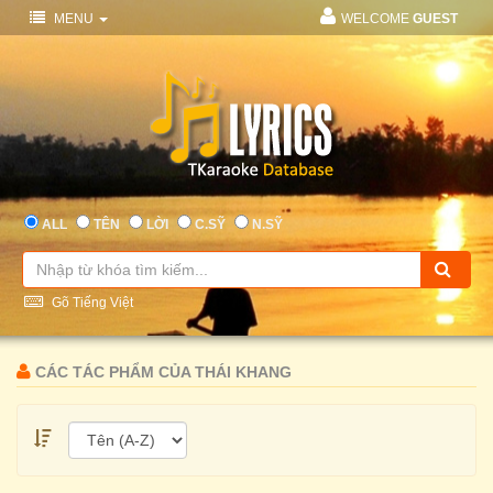
MENU
WELCOME
GUEST
ALL
TÊN
LỜI
C.SỸ
N.SỸ
Gõ Tiếng Việt
CÁC TÁC PHẨM CỦA THÁI KHANG