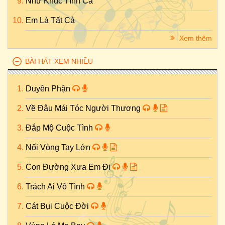
Như Khúc Tình Ca
Em Là Tất Cả
Xem thêm
BÀI HÁT XEM NHIỀU
Duyên Phận
Về Đâu Mái Tóc Người Thương
Đắp Mộ Cuộc Tình
Nối Vòng Tay Lớn
Con Đường Xưa Em Đi
Trách Ai Vô Tình
Cát Bụi Cuộc Đời