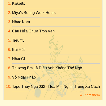
Kake8x
Miya's Boring Work Hours
Nhac Kara
Câu Hứa Chưa Trọn Vẹn
Tieumy
Bài Hát
NhạcCL
Thương Em Là Điều Anh Không Thể Ngờ
Vô Ngại Pháp
Tape Thúy Nga 032 - Họa Mi - Nghìn Trùng Xa Cách
Xem thêm