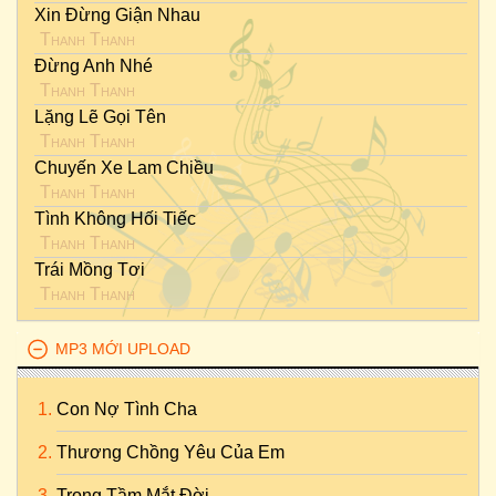
Xin Đừng Giận Nhau
Thanh Thanh
Đừng Anh Nhé
Thanh Thanh
Lặng Lẽ Gọi Tên
Thanh Thanh
Chuyến Xe Lam Chiều
Thanh Thanh
Tình Không Hối Tiếc
Thanh Thanh
Trái Mồng Tơi
Thanh Thanh
MP3 MỚI UPLOAD
Con Nợ Tình Cha
Thương Chồng Yêu Của Em
Trong Tầm Mắt Đời