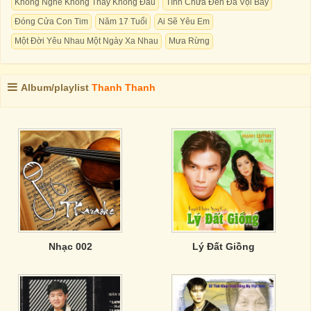
Không Nghe Không Thấy Không Đau
Tình Chưa Đến Đã Vội Bay
Đóng Cửa Con Tim
Năm 17 Tuổi
Ai Sẽ Yêu Em
Một Đời Yêu Nhau Một Ngày Xa Nhau
Mưa Rừng
Album/playlist
Thanh Thanh
Nhạc 002
Lý Đất Giồng