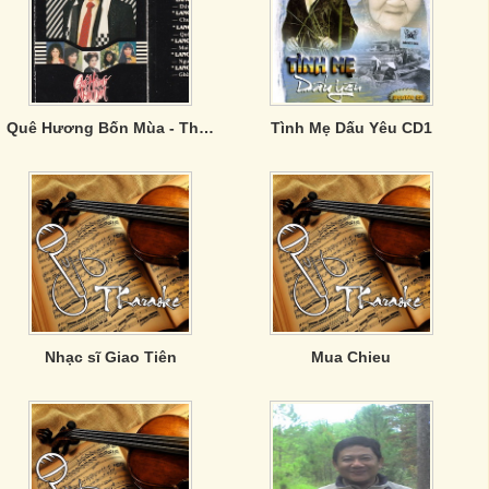
Quê Hương Bốn Mùa - Thanh Phong 3
Tình Mẹ Dấu Yêu CD1
Nhạc sĩ Giao Tiên
Mua Chieu