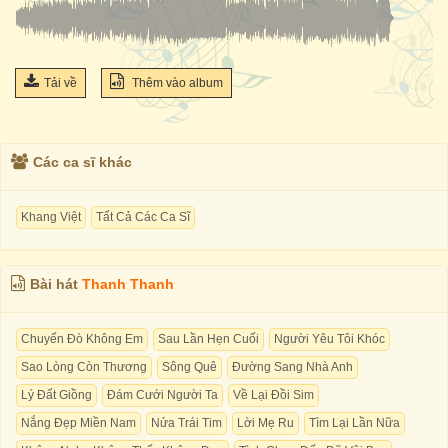
Tải về
Thêm vào album
Các ca sĩ khác
Khang Việt
Tất Cả Các Ca Sĩ
Bài hát
Thanh Thanh
Chuyến Đò Không Em
Sau Lần Hẹn Cuối
Người Yêu Tôi Khóc
Sao Lòng Còn Thương
Sông Quê
Đường Sang Nhà Anh
Lý Đất Giồng
Đám Cưới Người Ta
Về Lại Đồi Sim
Nắng Đẹp Miền Nam
Nửa Trái Tim
Lời Mẹ Ru
Tìm Lại Lần Nữa