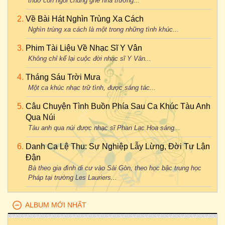
thuở còn ngồi chung ghế nhà trường...
Về Bài Hát Nghìn Trùng Xa Cách
Nghìn trùng xa cách là một trong những tình khúc...
Phim Tài Liệu Về Nhạc Sĩ Y Vân
Không chỉ kể lại cuộc đời nhạc sĩ Y Vân...
Tháng Sáu Trời Mưa
Một ca khúc nhạc trữ tình, được sáng tác...
Câu Chuyện Tình Buồn Phía Sau Ca Khúc Tàu Anh
Qua Núi
Tàu anh qua núi được nhạc sĩ Phan Lạc Hoa sáng...
Danh Ca Lệ Thu: Sự Nghiệp Lẫy Lừng, Đời Tư Lận
Đận
Bà theo gia đình di cư vào Sài Gòn, theo học bậc trung học
Pháp tại trường Les Lauriers...
ALBUM MỚI NHẤT