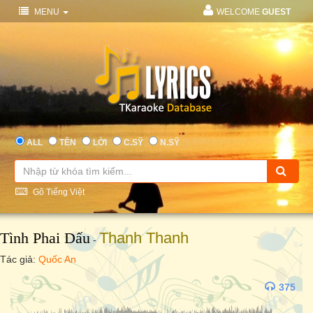
MENU
WELCOME
GUEST
ALL
TÊN
LỜI
C.SỸ
N.SỸ
Gõ Tiếng Việt
Tình Phai Dấu
Thanh Thanh
-
Tác giả:
Quốc An
375