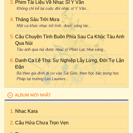
Phim Tài Liệu Về Nhạc Sĩ Y Vân
Không chỉ kể lại cuộc đời nhạc sĩ Y Vân...
Tháng Sáu Trời Mưa
Một ca khúc nhạc trữ tình, được sáng tác...
Câu Chuyện Tình Buồn Phía Sau Ca Khúc Tàu Anh
Qua Núi
Tàu anh qua núi được nhạc sĩ Phan Lạc Hoa sáng...
Danh Ca Lệ Thu: Sự Nghiệp Lẫy Lừng, Đời Tư Lận
Đận
Bà theo gia đình di cư vào Sài Gòn, theo học bậc trung học
Pháp tại trường Les Lauriers...
ALBUM MỚI NHẤT
Nhac Kara
Câu Hứa Chưa Trọn Vẹn