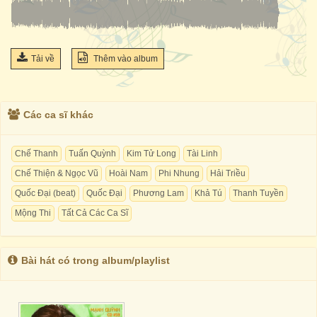
Tải về
Thêm vào album
Các ca sĩ khác
Chế Thanh
Tuấn Quỳnh
Kim Tử Long
Tài Linh
Chế Thiện & Ngọc Vũ
Hoài Nam
Phi Nhung
Hải Triều
Quốc Đại (beat)
Quốc Đại
Phương Lam
Khả Tú
Thanh Tuyền
Mộng Thi
Tất Cả Các Ca Sĩ
Bài hát có trong album/playlist