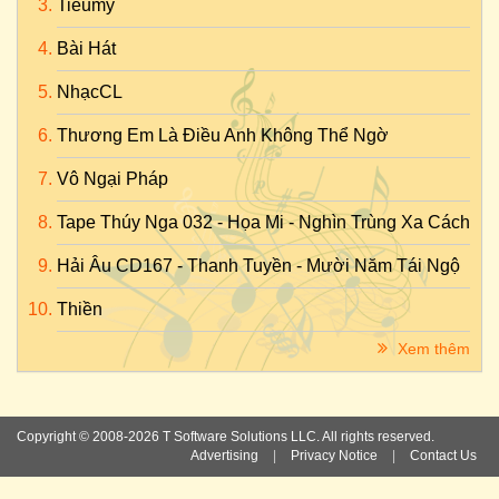
Tieumy
Bài Hát
NhạcCL
Thương Em Là Điều Anh Không Thể Ngờ
Vô Ngại Pháp
Tape Thúy Nga 032 - Họa Mi - Nghìn Trùng Xa Cách
Hải Âu CD167 - Thanh Tuyền - Mười Năm Tái Ngộ
Thiền
Xem thêm
Copyright © 2008-2026 T Software Solutions LLC. All rights reserved.
Advertising
|
Privacy Notice
|
Contact Us