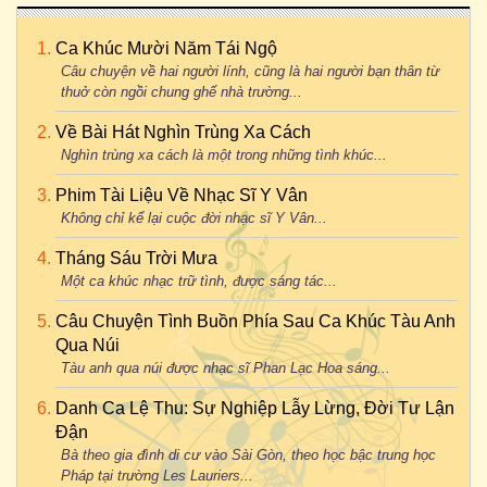
Ca Khúc Mười Năm Tái Ngộ
Câu chuyện về hai người lính, cũng là hai người bạn thân từ
thuở còn ngồi chung ghế nhà trường...
Về Bài Hát Nghìn Trùng Xa Cách
Nghìn trùng xa cách là một trong những tình khúc...
Phim Tài Liệu Về Nhạc Sĩ Y Vân
Không chỉ kể lại cuộc đời nhạc sĩ Y Vân...
Tháng Sáu Trời Mưa
Một ca khúc nhạc trữ tình, được sáng tác...
Câu Chuyện Tình Buồn Phía Sau Ca Khúc Tàu Anh
Qua Núi
Tàu anh qua núi được nhạc sĩ Phan Lạc Hoa sáng...
Danh Ca Lệ Thu: Sự Nghiệp Lẫy Lừng, Đời Tư Lận
Đận
Bà theo gia đình di cư vào Sài Gòn, theo học bậc trung học
Pháp tại trường Les Lauriers...