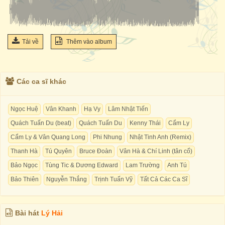
Tải về
Thêm vào album
Các ca sĩ khác
Ngọc Huệ
Vân Khanh
Hạ Vy
Lâm Nhật Tiến
Quách Tuấn Du (beat)
Quách Tuấn Du
Kenny Thái
Cẩm Ly
Cẩm Ly & Vân Quang Long
Phi Nhung
Nhật Tinh Anh (Remix)
Thanh Hà
Tú Quyên
Bruce Đoàn
Vân Hà & Chí Linh (tân cổ)
Bảo Ngọc
Tùng Tic & Dương Edward
Lam Trường
Anh Tú
Bảo Thiên
Nguyễn Thắng
Trịnh Tuấn Vỹ
Tất Cả Các Ca Sĩ
Bài hát
Lý Hải