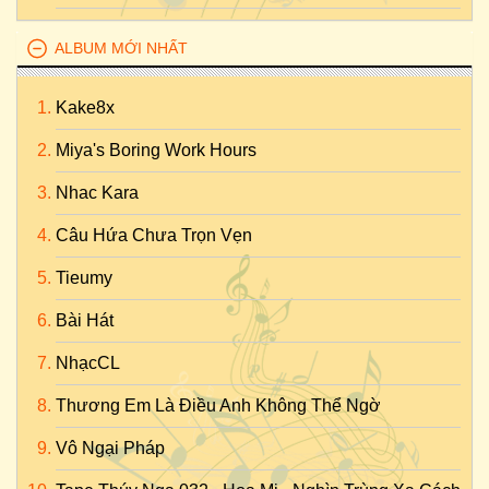
ALBUM MỚI NHẤT
Kake8x
Miya's Boring Work Hours
Nhac Kara
Câu Hứa Chưa Trọn Vẹn
Tieumy
Bài Hát
NhạcCL
Thương Em Là Điều Anh Không Thể Ngờ
Vô Ngại Pháp