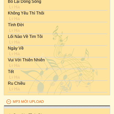
Bỏ Lại Dòng Sông
Lý Hải
Không Yêu Thì Thôi
Lý Hải
Tình Đời
Lý Hải
Lối Nào Về Tim Tôi
Lý Hải
Ngày Về
Lý Hải
Vui Với Thiên Nhiên
Lý Hải
Tết
Lý Hải
Ru Chiều
Lý Hải
MP3 MỚI UPLOAD