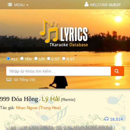
MENU
WELCOME
GUEST
ALL
TÊN
LỜI
C.SỸ
N.SỸ
Gõ Tiếng Việt
999 Đóa Hồng
Lý Hải
-
(Remix)
Tác giả:
Nhạc Ngoại (Trung Hoa)
18.514