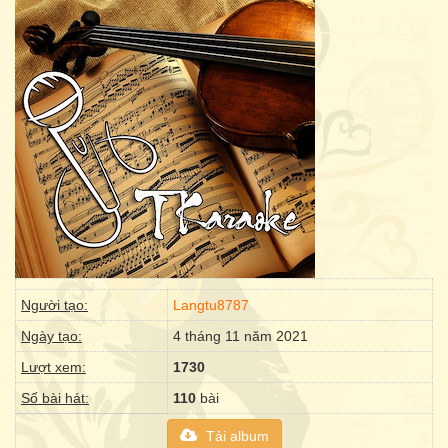
Người tạo:
Langtu8787
Ngày tạo:
4 tháng 11 năm 2021
Lượt xem:
1730
Số bài hát:
110
bài
Tải album