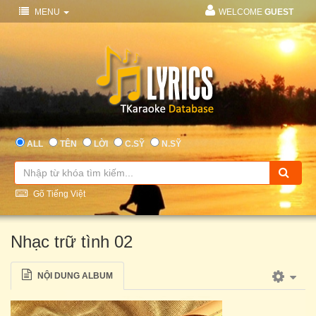
MENU
WELCOME
GUEST
ALL
TÊN
LỜI
C.SỸ
N.SỸ
Gõ Tiếng Việt
Nhạc trữ tình 02
NỘI DUNG ALBUM