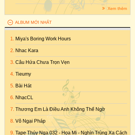
Phan Huỳnh Điểu
-
Quang Linh
&
Chưa Biết
-
Anh Ở Đầu
Sông Em Cuối Sông
Xem thêm
Trần Thiện Thanh - Đan Trường - Chiếc Áo Bà Ba
Phan Huỳnh Điểu
-
Quang Linh
&
Cẩm Ly
-
Anh Ở Đầu
Trần Thiện Thanh - Cẩm Ly - Chiếc Áo Bà Ba
Sông Em Cuối Sông
ALBUM MỚI NHẤT
Trần Thiện Thanh - Phương Mỹ Chi - Chiếc Áo Bà Ba
Nguyễn Hữu Sáng
-
Đàm Vĩnh Hưng
-
Sao Em Nỡ Vô Tình
Nhạc Minh Vy, thơ Hồng Xương Long - Cẩm Ly & Đan Trường
Miya's Boring Work Hours
Phương Nam
-
Tốp Ca
-
Rừng Xanh Vang Tiếng Ta Lư
- Chim Trắng Mồ Côi
Thương Linh
-
Hoàng Châu
-
Ai Khổ Vì Ai
Nhac Kara
Trần Thiện Thanh - Đan Trường - Chuyện Hẹn Hò
Thương Linh
-
Đan Trường
&
Tâm Phương Anh
-
Ai Khổ Vì
Câu Hứa Chưa Trọn Vẹn
Nhạc Ngoại (Trung Hoa) - Trần Sở Sinh - Có Ai Nói Với Em
Ai
Chưa / 有没有人告诉你 - Tông Hoa / 宗华
Tieumy
Sơn Hạ
-
Đan Trường
-
Bậu Bình Bát
Lam Phương - Đan Trường & Hồ Ngọc Hà - Cỏ Úa
Giang Hạ
-
Đan Trường
-
Bậu Ơi
Bài Hát
Bắc Sơn - Phương Mỹ Chi - Còn Thương Rau Đắng Mọc Sau
Hà Phương
-
Đan Trường
-
Bông Điên Điển
Hè
NhạcCL
An Thuyên
-
Đan Trường
&
Yên Nhiên
-
Ca Dao Em và Tôi
Sơn Hạ - Đan Trường - Dây Đủng Đỉnh Buồn
Thương Em Là Điều Anh Không Thể Ngờ
Trần Thiện Thanh
-
Đan Trường
-
Chiếc Áo Bà Ba
Đình Văn - Đan Trường - Dòng Đời
Vô Ngại Pháp
Trần Thiện Thanh
-
Cẩm Ly
-
Chiếc Áo Bà Ba
Lê Quang - Đan Trường - Dòng Máu Lạc Hồng
Trần Thiện Thanh
-
Phương Mỹ Chi
-
Chiếc Áo Bà Ba
Tape Thúy Nga 032 - Họa Mi - Nghìn Trùng Xa Cách
Trần Thiện Thanh - Dương Ngọc Thái - Hoa Trinh Nữ