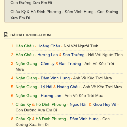
Con Đường Xưa Em Đi
Châu Kỳ & Hồ Đình Phương - Đàm Vĩnh Hưng - Con Đường
Xưa Em Đi
Hồ Đình Phương & Châu Kỳ - Hoàng Châu - Con Đường Xưa
Em Đi
BÀI HÁT TRONG ALBUM
? - Duy Trường & Mai Thiên Vân & Hạ Vy - LK Chuyện Tình
Hàn Châu
-
Hoàng Châu
-
Nói Với Người Tình
Người Đan Áo, Con Đường Xưa Em Di & Người Yêu Cô Đơn
Hàn Châu
-
Hương Lan
&
Đan Trường
-
Nói Với Người Tình
Trúc Phương - Lệ Quyên - Ai Cho Tôi Tình Yêu
Ngân Giang
-
Cẩm Ly
&
Đan Trường
-
Anh Về Kẻo Trời
Trúc Phương - Lưu Chí Vỹ & Dương Hồng Loan - Ai Cho Tôi
Mưa
Tình Yêu
Ngân Giang
-
Đàm Vĩnh Hưng
-
Anh Về Kẻo Trời Mưa
Vinh Sử - Khưu Huy Vũ - Chàng Trai Si Tình
Ngân Giang
-
Lý Hải
&
Hoàng Châu
-
Anh Về Kẻo Trời Mưa
Trúc Phương - Lương Quốc Thiên - Chiều Cuối Tuần
Ngân Giang
-
Hương Lan
-
Anh Về Kẻo Trời Mưa
Trúc Phương - Phước Lộc & Lâm Bảo Phi - Chiều Cuối Tuần
Châu Kỳ
&
Hồ Đình Phương
-
Ngọc Hân
&
Khưu Huy Vũ
-
Trúc Phương - Khưu Huy Vũ & Dương Hồng Loan - Chiều
Con Đường Xưa Em Đi
Cuối Tuần
Châu Kỳ
&
Hồ Đình Phương
-
Đàm Vĩnh Hưng
-
Con
Trúc Phương - Cẩm Ly - Chiều Cuối Tuần
Đường Xưa Em Đi