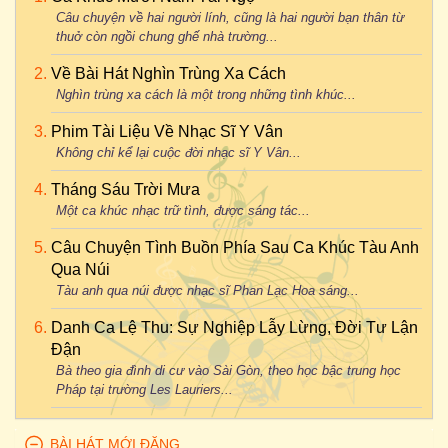
Câu chuyện về hai người lính, cũng là hai người bạn thân từ
Nhật Ngân - Quang Lê - Lời Tự Tình
Bắc Sơn
-
Thùy Trang
&
Quốc Đại
-
Còn Thương Rau Đắng
thuở còn ngồi chung ghế nhà trường...
Mọc Sau Hè
Nhật Ngân - Trường Vũ - Lời Tự Tình
Hoàng Thi Thơ
-
Quốc Đại
-
Đám Cưới Trên Đường Quê
Về Bài Hát Nghìn Trùng Xa Cách
Trúc Phương - Dương Hồng Loan & Quách Thành Danh -
Nghìn trùng xa cách là một trong những tình khúc...
Hoàng Thi Thơ
-
Dương Hồng Loan
&
Quách Thành Danh
-
Tình Thắm Duyên Quê
Đám Cưới Trên Đường Quê
Phim Tài Liệu Về Nhạc Sĩ Y Vân
Hoàng Thi Thơ - Tường Nguyên & Như Quỳnh - Đám Cưới
Không chỉ kể lại cuộc đời nhạc sĩ Y Vân...
Trần Thiện Thanh
-
Đàm Vĩnh Hưng
-
Chuyện Hẹn Hò
Trên Đường Quê
Phạm Thế Mỹ
-
Minh Nguyệt
&
Quách Thành Danh
-
Tháng Sáu Trời Mưa
Vũ Đức Sao Biển - Khưu Huy Vũ - Đêm Gành Hào Nghe Điệu
Đường Về Hai Thôn
Một ca khúc nhạc trữ tình, được sáng tác...
Hoài Lang
Phạm Thế Mỹ
-
Hồng Quyên
&
Lưu Chí Vỹ
-
Đường Về Hai
Vũ Đức Sao Biển - Quốc Đại & Cẩm Ly - Đêm Gành Hào
Câu Chuyện Tình Buồn Phía Sau Ca Khúc Tàu Anh
Thôn
Nghe Điệu Hoài Lang
Qua Núi
Hoàng Thi Thơ
-
Quang Lê
&
Ngọc Hạ
-
Duyên Quê
Tàu anh qua núi được nhạc sĩ Phan Lạc Hoa sáng...
Vũ Đức Sao Biển - Cẩm Ly & Quang Lê - Đêm Gành Hào
Hoàng Thi Thơ
-
Tâm Nhiên
&
Quách Thành Danh
-
Duyên
Nghe Điệu Hoài Lang
Danh Ca Lệ Thu: Sự Nghiệp Lẫy Lừng, Đời Tư Lận
Quê
Đận
Vũ Ngọc Quang - Anh Thơ - Em Yêu Anh Như Yêu Câu Ví
Đức Huy
-
Đàm Vĩnh Hưng
&
Lệ Quyên
-
Như Đã Dấu Yêu
Bà theo gia đình di cư vào Sài Gòn, theo học bậc trung học
Dặm
Pháp tại trường Les Lauriers...
Nhật Ngân
-
Quang Lê
-
Lời Tự Tình
Quốc Nam - Bùi Lê Mận - Điệu Ví Dặm Là Em
Nhật Ngân
-
Trường Vũ
-
Lời Tự Tình
Phan Huỳnh Điểu - Trọng Tấn - Ở Hai Đầu Nỗi Nhớ
BÀI HÁT MỚI ĐĂNG