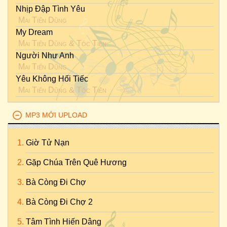
Nhịp Đập Tình Yêu
Mai Tiến Dũng
My Dream
Mai Tiến Dũng
&
Tóc Tiên
Người Như Anh
Mai Tiến Dũng
Yêu Không Hối Tiếc
Mai Tiến Dũng
&
Tóc Tiên
MP3 MỚI UPLOAD
Giờ Tử Nạn
Gặp Chúa Trên Quê Hương
Bà Còng Đi Chợ
Bà Còng Đi Chợ 2
Tâm Tình Hiến Dâng