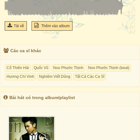
Tải về
Thêm vào album
Các ca sĩ khác
Cổ Thiên Hải
Quốc Vũ
Noo Phước Thịnh
Noo Phước Thịnh (beat)
Hương Chí Vinh
Nghiêm Viết Dũng
Tất Cả Các Ca Sĩ
Bài hát có trong album/playlist