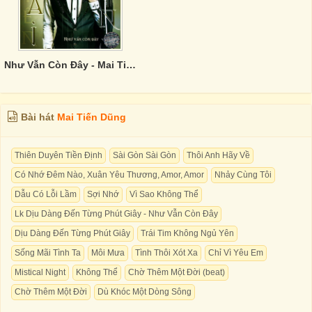
Như Vẫn Còn Đây - Mai Tiến Dũng
Bài hát
Mai Tiến Dũng
Thiên Duyên Tiền Định
Sài Gòn Sài Gòn
Thôi Anh Hãy Về
Có Nhớ Đêm Nào, Xuân Yêu Thương, Amor, Amor
Nhảy Cùng Tôi
Dẫu Có Lỗi Lầm
Sợi Nhớ
Vì Sao Không Thể
Lk Dịu Dàng Đến Từng Phút Giây - Như Vẫn Còn Đây
Dịu Dàng Đến Từng Phút Giây
Trái Tim Không Ngủ Yên
Sống Mãi Tình Ta
Môi Mưa
Tình Thôi Xót Xa
Chỉ Vì Yêu Em
Mistical Night
Không Thể
Chờ Thêm Một Đời (beat)
Chờ Thêm Một Đời
Dù Khóc Một Dòng Sông