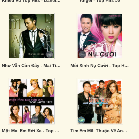
Khiêu Vũ Top Hits - Dancing All Night
Angel - Top Hits 50
Như Vẫn Còn Đây - Mai Tiến Dũng
Môi Xinh Nụ Cười - Top Hits 48
Một Mai Em Rời Xa - Top Hits 40
Tim Em Mãi Thuộc Về Anh- Top Hits 41