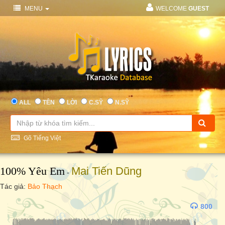
MENU
WELCOME
GUEST
ALL
TÊN
LỜI
C.SỸ
N.SỸ
Gõ Tiếng Việt
100% Yêu Em
Mai Tiến Dũng
-
Tác giả:
Bảo Thạch
800