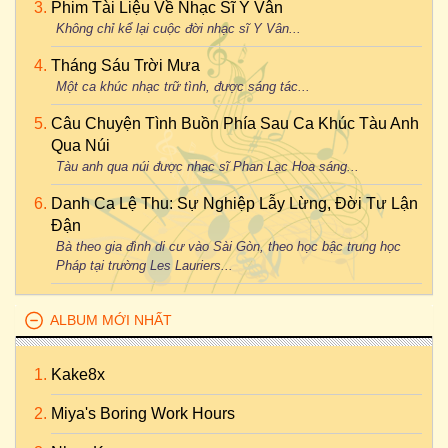
Phim Tài Liệu Về Nhạc Sĩ Y Vân
Không chỉ kể lại cuộc đời nhạc sĩ Y Vân...
Tháng Sáu Trời Mưa
Một ca khúc nhạc trữ tình, được sáng tác...
Câu Chuyện Tình Buồn Phía Sau Ca Khúc Tàu Anh
Qua Núi
Tàu anh qua núi được nhạc sĩ Phan Lạc Hoa sáng...
Danh Ca Lệ Thu: Sự Nghiệp Lẫy Lừng, Đời Tư Lận
Đận
Bà theo gia đình di cư vào Sài Gòn, theo học bậc trung học
Pháp tại trường Les Lauriers...
ALBUM MỚI NHẤT
Kake8x
Miya's Boring Work Hours