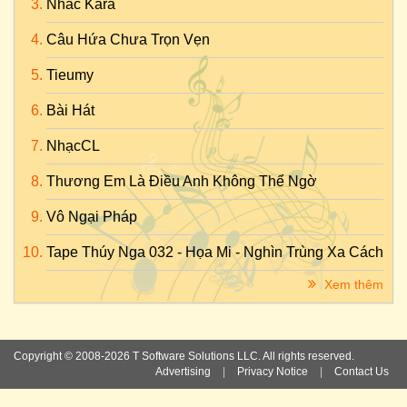
Nhac Kara
Câu Hứa Chưa Trọn Vẹn
Tieumy
Bài Hát
NhạcCL
Thương Em Là Điều Anh Không Thể Ngờ
Vô Ngại Pháp
Tape Thúy Nga 032 - Họa Mi - Nghìn Trùng Xa Cách
Xem thêm
Copyright © 2008-2026 T Software Solutions LLC. All rights reserved.
Advertising
|
Privacy Notice
|
Contact Us