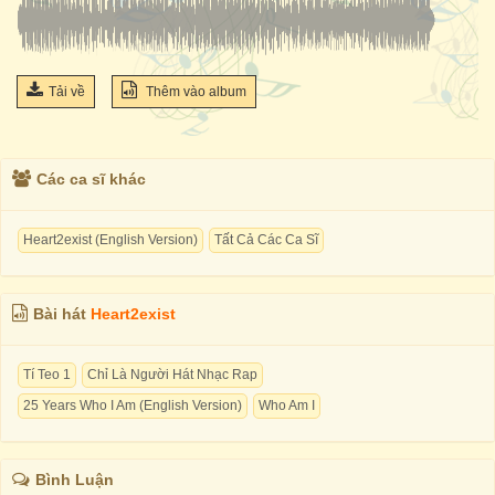
Tải về
Thêm vào album
Các ca sĩ khác
Heart2exist (English Version)
Tất Cả Các Ca Sĩ
Bài hát
Heart2exist
Tí Teo 1
Chỉ Là Người Hát Nhạc Rap
25 Years Who I Am (English Version)
Who Am I
Bình Luận