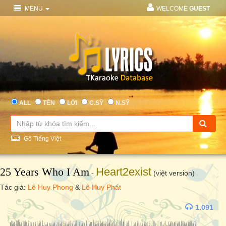
MENU
WELCOME
GUEST
ALL
TÊN
LỜI
C.SỸ
N.SỸ
Gõ Tiếng Việt
25 Years Who I Am
Heart2exist
-
(việt version)
Tác giả:
Lê Huy Phong
&
Lê Huy Phát
1.091