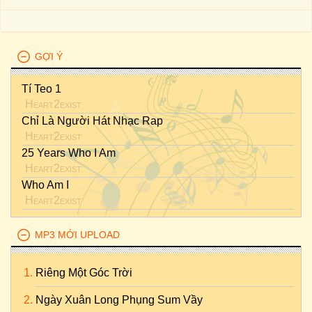
GỢI Ý
Tí Teo 1
Heart2exist
Chỉ Là Người Hát Nhạc Rap
Heart2exist
25 Years Who I Am
Heart2exist
Who Am I
Heart2exist
MP3 MỚI UPLOAD
Riêng Một Góc Trời
Ngày Xuân Long Phụng Sum Vầy