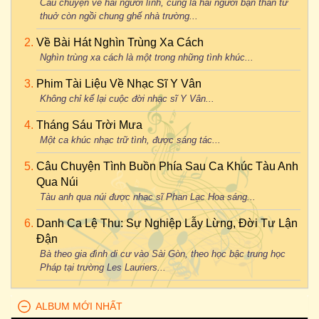
Câu chuyện về hai người lính, cũng là hai người bạn thân từ
thuở còn ngồi chung ghế nhà trường...
Về Bài Hát Nghìn Trùng Xa Cách
Nghìn trùng xa cách là một trong những tình khúc...
Phim Tài Liệu Về Nhạc Sĩ Y Vân
Không chỉ kể lại cuộc đời nhạc sĩ Y Vân...
Tháng Sáu Trời Mưa
Một ca khúc nhạc trữ tình, được sáng tác...
Câu Chuyện Tình Buồn Phía Sau Ca Khúc Tàu Anh
Qua Núi
Tàu anh qua núi được nhạc sĩ Phan Lạc Hoa sáng...
Danh Ca Lệ Thu: Sự Nghiệp Lẫy Lừng, Đời Tư Lận
Đận
Bà theo gia đình di cư vào Sài Gòn, theo học bậc trung học
Pháp tại trường Les Lauriers...
ALBUM MỚI NHẤT