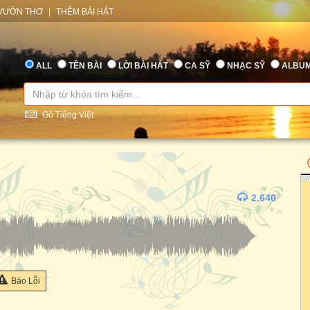
VƯỜN THƠ
|
THÊM BÀI HÁT
ALL
TÊN BÀI
LỜI BÀI HÁT
CA SỸ
NHẠC SỸ
ALBU
Gõ Tiếng Việt
2.640
Báo Lỗi