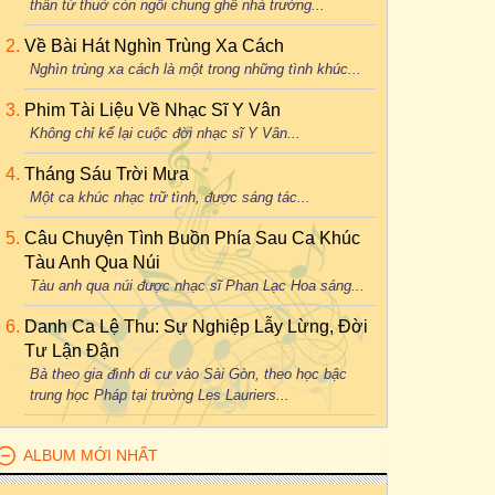
thân từ thuở còn ngồi chung ghế nhà trường...
Về Bài Hát Nghìn Trùng Xa Cách
Nghìn trùng xa cách là một trong những tình khúc...
Phim Tài Liệu Về Nhạc Sĩ Y Vân
Không chỉ kể lại cuộc đời nhạc sĩ Y Vân...
Tháng Sáu Trời Mưa
Một ca khúc nhạc trữ tình, được sáng tác...
Câu Chuyện Tình Buồn Phía Sau Ca Khúc
Tàu Anh Qua Núi
Tàu anh qua núi được nhạc sĩ Phan Lạc Hoa sáng...
Danh Ca Lệ Thu: Sự Nghiệp Lẫy Lừng, Đời
Tư Lận Đận
Bà theo gia đình di cư vào Sài Gòn, theo học bậc
trung học Pháp tại trường Les Lauriers...
ALBUM MỚI NHẤT