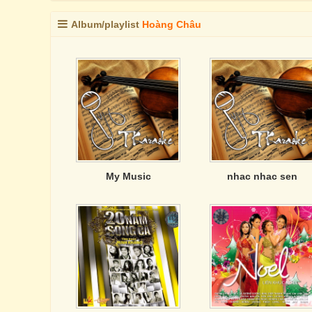
Album/playlist
Hoàng Châu
My Music
nhac nhac sen