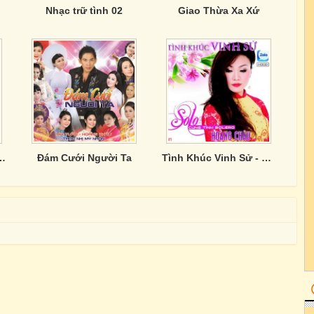
Nhạc trữ tình 02
Giao Thừa Xa Xứ
Ca- Hoàng Châu & Lý Hải
Đám Cưới Người Ta
Tình Khúc Vinh Sử - Solo Cùng Tình Bolero