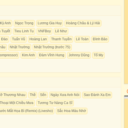
Kỳ Anh
Ngọc Trọng
Lương Gia Huy
Hoàng Châu & Lý Hải
 Tuyết
Tieu Linh Tu
VNFBoy
Lê Như
 Đào
Tuấn Vũ
Hoàng Lan
Thanh Tuyền
Lê Toàn
Đình Bảo
hâu
Nhật Trường
Nhật Trường (trước 75)
Compressor)
Kim Anh
Đàm Vĩnh Hưng
Johnny Dũng
Tố My
Lỡ Thương Nhau
Thề
Sến
Ngày Xưa Anh Nói
Sao Đành Xa Em
Thoại Một Chiều Mưa
Tương Tư Nàng Ca Sĩ
ước Mắt Họa Bì (Remix) (Livesho)
Sắc Hoa Màu Nhớ