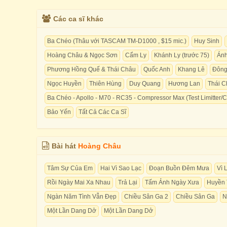
Các ca sĩ khác
Ba Chéo (Thâu với TASCAM TM-D1000 , $15 mic.)
Huy Sinh
Hoàng Châu & Ngọc Sơn
Cẩm Ly
Khánh Ly (trước 75)
Ánh
Phương Hồng Quế & Thái Châu
Quốc Anh
Khang Lê
Đông
Ngọc Huyền
Thiên Hùng
Duy Quang
Hương Lan
Thái C
Ba Chéo - Apollo - M70 - RC35 - Compressor Max (Test Limitter/
Bảo Yến
Tất Cả Các Ca Sĩ
Bài hát
Hoàng Châu
Tâm Sự Của Em
Hai Vì Sao Lạc
Đoạn Buồn Đêm Mưa
Vì 
Rồi Ngày Mai Xa Nhau
Trả Lại
Tấm Ảnh Ngày Xưa
Huyền 
Ngàn Năm Tình Vẫn Đẹp
Chiều Sân Ga 2
Chiều Sân Ga
N
Một Lần Dang Dở
Một Lần Dang Dở