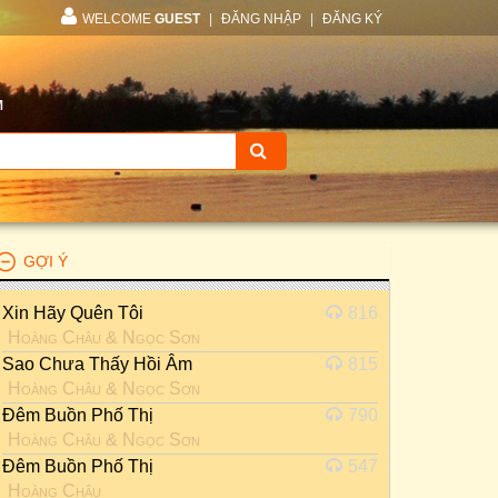
WELCOME
GUEST
|
ĐĂNG NHẬP
|
ĐĂNG KÝ
M
GỢI Ý
Xin Hãy Quên Tôi
816
Hoàng Châu
&
Ngọc Sơn
Sao Chưa Thấy Hồi Âm
815
Hoàng Châu
&
Ngọc Sơn
Đêm Buồn Phố Thị
790
Hoàng Châu
&
Ngọc Sơn
Đêm Buồn Phố Thị
547
Hoàng Châu