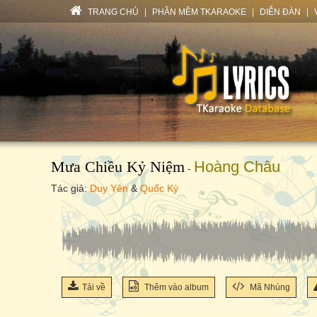
TRANG CHỦ
|
PHẦN MỀM TKARAOKE
|
DIỄN ĐÀN
|
Mưa Chiều Kỷ Niệm
Hoàng Châu
-
Tác giả:
Duy Yên
&
Quốc Kỳ
Tải về
Thêm vào album
Mã Nhúng