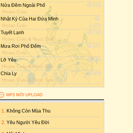
Nửa Đêm Ngoài Phố
610
Hoàng Châu
Nhật Ký Của Hai Đứa Mình
Hoàng Châu
1.523
Tuyết Lạnh
730
Hoàng Châu
&
Ngọc Sơn
Mưa Rơi Phố Đêm
437
Hoàng Châu
Lỡ Yêu
696
Hoàng Châu
&
Ngọc Sơn
Chia Ly
806
Hoàng Châu
&
Ngọc Sơn
MP3 MỚI UPLOAD
Không Còn Mùa Thu
Yêu Người Yêu Đời