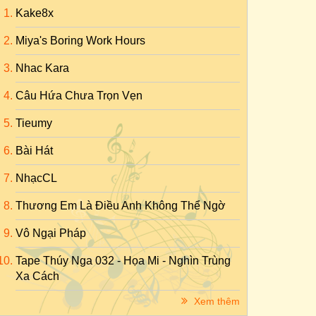
Kake8x
Miya's Boring Work Hours
Nhac Kara
Câu Hứa Chưa Trọn Vẹn
Tieumy
Bài Hát
NhạcCL
Thương Em Là Điều Anh Không Thể Ngờ
Vô Ngại Pháp
Tape Thúy Nga 032 - Họa Mi - Nghìn Trùng
Xa Cách
Xem thêm