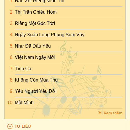
Đau Xót Riêng Mình Tôi
Thị Trấn Chiều Hôm
Riêng Một Góc Trời
Ngày Xuân Long Phụng Sum Vầy
Như Đã Dấu Yêu
Việt Nam Ngày Mới
Tình Ca
Không Còn Mùa Thu
Yêu Người Yêu Đời
Một Mình
Xem thêm
TƯ LIỆU