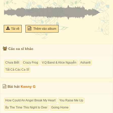
Tải về
Thêm vào album
Các ca sĩ khác
Chưa Biết
Crazy Frog
V.Q Band & Alice Nguyễn
Ashanti
Tất Cả Các Ca Sĩ
Bài hát
Kenny G
How Could An Angel Break My Heart
You Raise Me Up
By The Time This Night Is Over
Going Home