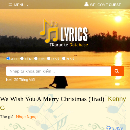
MENU
WELCOME
GUEST
ALL
TÊN
LỜI
C.SỸ
N.SỸ
Gõ Tiếng Việt
We Wish You A Merry Christmas (Trad)
Kenny
-
G
Tác giả:
Nhạc Ngoại
3.459