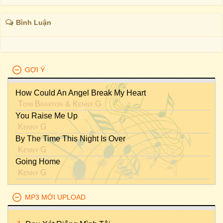
Bình Luận
GỢI Ý
How Could An Angel Break My Heart
Toni Braxton
&
Kenny G
You Raise Me Up
Kenny G
By The Time This Night Is Over
Kenny G
Going Home
Kenny G
MP3 MỚI UPLOAD