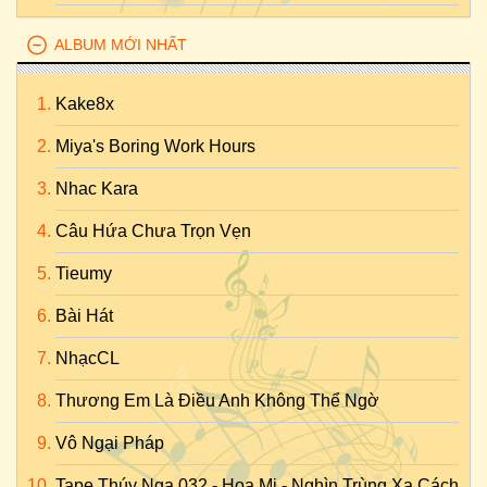
ALBUM MỚI NHẤT
Kake8x
Miya's Boring Work Hours
Nhac Kara
Câu Hứa Chưa Trọn Vẹn
Tieumy
Bài Hát
NhạcCL
Thương Em Là Điều Anh Không Thể Ngờ
Vô Ngại Pháp
Tape Thúy Nga 032 - Họa Mi - Nghìn Trùng Xa Cách