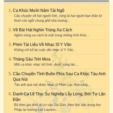
Ca Khúc Mười Năm Tái Ngộ
Câu chuyện về hai người lính, cũng là hai người bạn thân từ
thuở còn ngồi chung ghế nhà trường...
Về Bài Hát Nghìn Trùng Xa Cách
Nghìn trùng xa cách là một trong những tình khúc...
Phim Tài Liệu Về Nhạc Sĩ Y Vân
Không chỉ kể lại cuộc đời nhạc sĩ Y Vân...
Tháng Sáu Trời Mưa
Một ca khúc nhạc trữ tình, được sáng tác...
Câu Chuyện Tình Buồn Phía Sau Ca Khúc Tàu Anh
Qua Núi
Tàu anh qua núi được nhạc sĩ Phan Lạc Hoa sáng...
Danh Ca Lệ Thu: Sự Nghiệp Lẫy Lừng, Đời Tư Lận
Đận
Bà theo gia đình di cư vào Sài Gòn, theo học bậc trung học
Pháp tại trường Les Lauriers...