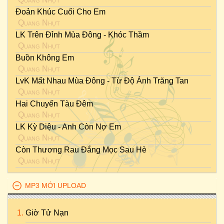
Đoản Khúc Cuối Cho Em
Quang Nhựt
LK Trên Đỉnh Mùa Đông - Khóc Thầm
Quang Nhựt
Buồn Không Em
Quang Nhựt
LvK Mất Nhau Mùa Đông - Từ Độ Ánh Trăng Tan
Quang Nhựt
Hai Chuyến Tàu Đêm
Quang Nhựt
LK Kỳ Diệu - Anh Còn Nợ Em
Quang Nhựt
Còn Thương Rau Đắng Mọc Sau Hè
Quang Nhựt
MP3 MỚI UPLOAD
Giờ Tử Nạn