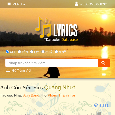
MENU
WELCOME
GUEST
ALL
TÊN
LỜI
C.SỸ
N.SỸ
Gõ Tiếng Việt
Anh Còn Yêu Em
Quang Nhựt
-
Tác giả: Nhạc
Anh Bằng
, thơ
Phạm Thành Tài
3.231