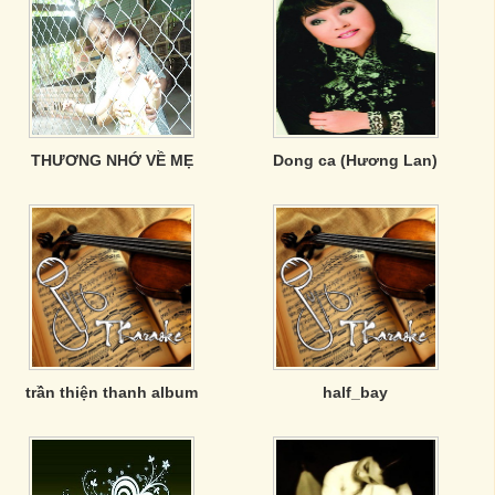
THƯƠNG NHỚ VỀ MẸ
Dong ca (Hương Lan)
trần thiện thanh album
half_bay