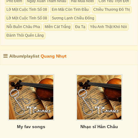
Phố Đêm
Ngày Xuân Thăm Nhau
Hai Mùa Noel
Còn Yêu Trọn Đời
Lỡ Một Cuộc Tình Số 08
Em Mãi Còn Tình Đầu
Chiều Thương Đô Thị
Lỡ Một Cuộc Tình Số 08
Sương Lạnh Chiều Đông
Nỗi Buồn Châu Pha
Miền Cát Trắng
Đa Tạ
Yêu Anh Thật Khó Nói
Đành Thôi Quên Lãng
Album/playlist
Quang Nhựt
My fav songs
Nhạc sĩ Hàn Châu