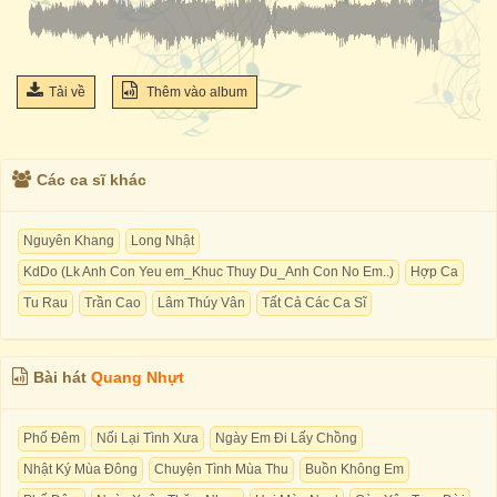
Tải về
Thêm vào album
Các ca sĩ khác
Nguyên Khang
Long Nhật
KdDo (Lk Anh Con Yeu em_Khuc Thuy Du_Anh Con No Em..)
Hợp Ca
Tu Rau
Trần Cao
Lâm Thúy Vân
Tất Cả Các Ca Sĩ
Bài hát
Quang Nhựt
Phố Đêm
Nối Lại Tình Xưa
Ngày Em Đi Lấy Chồng
Nhật Ký Mùa Đông
Chuyện Tình Mùa Thu
Buồn Không Em