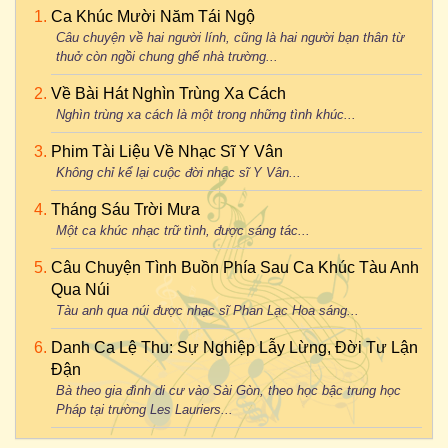
Ca Khúc Mười Năm Tái Ngộ
Câu chuyện về hai người lính, cũng là hai người bạn thân từ
thuở còn ngồi chung ghế nhà trường...
Về Bài Hát Nghìn Trùng Xa Cách
Nghìn trùng xa cách là một trong những tình khúc...
Phim Tài Liệu Về Nhạc Sĩ Y Vân
Không chỉ kể lại cuộc đời nhạc sĩ Y Vân...
Tháng Sáu Trời Mưa
Một ca khúc nhạc trữ tình, được sáng tác...
Câu Chuyện Tình Buồn Phía Sau Ca Khúc Tàu Anh
Qua Núi
Tàu anh qua núi được nhạc sĩ Phan Lạc Hoa sáng...
Danh Ca Lệ Thu: Sự Nghiệp Lẫy Lừng, Đời Tư Lận
Đận
Bà theo gia đình di cư vào Sài Gòn, theo học bậc trung học
Pháp tại trường Les Lauriers...