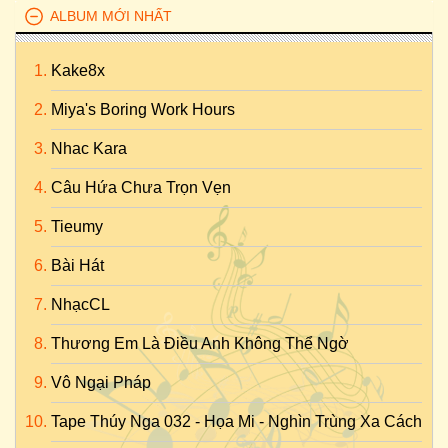
ALBUM MỚI NHẤT
Kake8x
Miya's Boring Work Hours
Nhac Kara
Câu Hứa Chưa Trọn Vẹn
Tieumy
Bài Hát
NhạcCL
Thương Em Là Điều Anh Không Thể Ngờ
Vô Ngại Pháp
Tape Thúy Nga 032 - Họa Mi - Nghìn Trùng Xa Cách