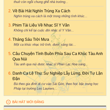
thuở còn ngồi chung ghế nhà trường...
Về Bài Hát Nghìn Trùng Xa Cách
Nghìn trùng xa cách là một trong những tình khúc...
Phim Tài Liệu Về Nhạc Sĩ Y Vân
Không chỉ kể lại cuộc đời nhạc sĩ Y Vân...
Tháng Sáu Trời Mưa
Một ca khúc nhạc trữ tình, được sáng tác...
Câu Chuyện Tình Buồn Phía Sau Ca Khúc Tàu Anh
Qua Núi
Tàu anh qua núi được nhạc sĩ Phan Lạc Hoa sáng...
Danh Ca Lệ Thu: Sự Nghiệp Lẫy Lừng, Đời Tư Lận
Đận
Bà theo gia đình di cư vào Sài Gòn, theo học bậc trung học
Pháp tại trường Les Lauriers...
BÀI HÁT MỚI ĐĂNG