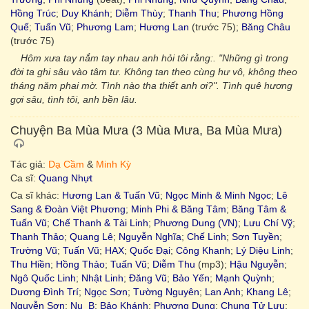
Hồng Trúc
;
Duy Khánh
;
Diễm Thùy
;
Thanh Thu
;
Phương Hồng
Quế
;
Tuấn Vũ
;
Phương Lam
;
Hương Lan
(trước 75);
Băng Châu
(trước 75)
Hôm xưa tay nắm tay nhau anh hỏi tôi rằng:. "Những gì trong
đời ta ghi sâu vào tâm tư. Không tan theo cùng hư vô, không theo
tháng năm phai mờ. Tình nào tha thiết anh ơi?". Tình quê hương
gợi sâu, tình tôi, anh bền lâu.
Chuyện Ba Mùa Mưa (3 Mùa Mưa, Ba Mùa Mưa)
Tác giả:
Dạ Cầm
&
Minh Kỳ
Ca sĩ:
Quang Nhựt
Ca sĩ khác:
Hương Lan & Tuấn Vũ
;
Ngọc Minh & Minh Ngọc
;
Lê
Sang & Đoàn Việt Phương
;
Minh Phi & Băng Tâm
;
Băng Tâm &
Tuấn Vũ
;
Chế Thanh & Tài Linh
;
Phương Dung (VN)
;
Lưu Chí Vỹ
;
Thanh Thảo
;
Quang Lê
;
Nguyễn Nghĩa
;
Chế Linh
;
Sơn Tuyền
;
Trường Vũ
;
Tuấn Vũ
;
HAX
;
Quốc Đại
;
Công Khanh
;
Lý Diệu Linh
;
Thu Hiền
;
Hồng Thảo
;
Tuấn Vũ
;
Diễm Thu
(mp3);
Hậu Nguyễn
;
Ngô Quốc Linh
;
Nhật Linh
;
Đăng Vũ
;
Bảo Yến
;
Mạnh Quỳnh
;
Dương Đình Trí
;
Ngọc Sơn
;
Tường Nguyên
;
Lan Anh
;
Khang Lê
;
Nguyễn Sơn
;
Nu_B
;
Bảo Khánh
;
Phương Dung
;
Chung Tử Lưu
;