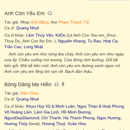
Anh Còn Yêu Em
Tác giả: Nhạc
Anh Bằng
, thơ
Phạm Thành Tài
Ca sĩ:
Quang Nhựt
Ca sĩ khác:
Lâm Thúy Vân
;
KdDo
(Lk Anh Con Yeu em_Khuc
Thuy Du_Anh Con No Em..);
Nguyên Khang
;
Tu Rau
;
Hợp Ca
;
Trần Cao
;
Long Nhật
Anh còn yêu em như rừng lửa cháy. Anh còn yêu em như ngày
xưa ấy. Chiều xuống mờ sương. Cửa đóng rèm buông. Gối kề
bên gối. Môi kề bên môi. Anh còn yêu em đường xanh ngực nở.
Anh còn yêu em lồng tim rạn vỡ. Bạch đàn thâu.
Bóng Dáng Mẹ Hiền
Tác giả:
Hàn Châu
Ca sĩ:
Quang Nhựt
Ca sĩ khác:
Khưu Huy Vũ & Minh Luân
;
Ngọc Thảo & Hoài Phong
;
Võ Hoàng Lâm
;
Lâm Gia Linh
;
Hồ Minh Đương
;
NguoiDepDiamond
;
Chí Thanh
;
Hà Thanh Phong
;
Ngọc Hương
;
Hương Thủy
(beat);
Hương Thuỷ
;
Xuân Hòa