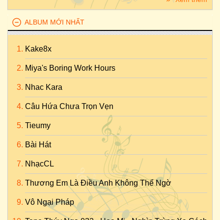
ALBUM MỚI NHẤT
Kake8x
Miya's Boring Work Hours
Nhac Kara
Câu Hứa Chưa Trọn Vẹn
Tieumy
Bài Hát
NhạcCL
Thương Em Là Điều Anh Không Thể Ngờ
Vô Ngại Pháp