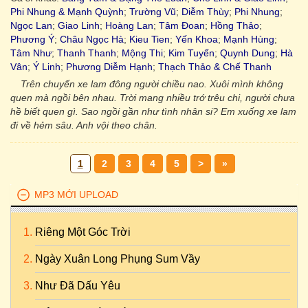
Phi Nhung & Mạnh Quỳnh
;
Trường Vũ
;
Diễm Thùy
;
Phi Nhung
;
Ngọc Lan
;
Giao Linh
;
Hoàng Lan
;
Tâm Đoan
;
Hồng Thảo
;
Phương Ý
;
Châu Ngọc Hà
;
Kieu Tien
;
Yến Khoa
;
Mạnh Hùng
;
Tâm Như
;
Thanh Thanh
;
Mộng Thi
;
Kim Tuyến
;
Quynh Dung
;
Hà
Vân
;
Ý Linh
;
Phương Diễm Hạnh
;
Thạch Thảo & Chế Thanh
Trên chuyến xe lam đông người chiều nao. Xuôi mình không
quen mà ngồi bên nhau. Trời mang nhiều trớ trêu chi, người chưa
hề biết quen gì. Sao ngồi gần như tình nhân si? Em xuống xe lam
đi về hẻm sâu. Anh vội theo chân.
1
2
3
4
5
>
»
MP3 MỚI UPLOAD
Riêng Một Góc Trời
Ngày Xuân Long Phụng Sum Vầy
Như Đã Dấu Yêu