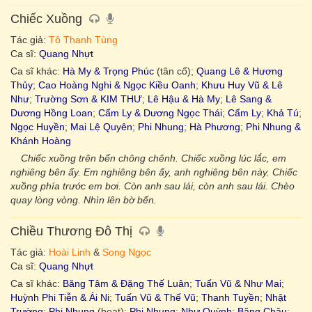
Chiếc Xuồng
Tác giả:
Tô Thanh Tùng
Ca sĩ:
Quang Nhựt
Ca sĩ khác:
Hà My & Trọng Phúc
(tân cổ);
Quang Lê & Hương
Thủy
;
Cao Hoàng Nghi & Ngọc Kiều Oanh
;
Khưu Huy Vũ & Lê
Như
;
Trường Sơn & KIM THƯ
;
Lê Hậu & Hà My
;
Lê Sang &
Dương Hồng Loan
;
Cẩm Ly & Dương Ngọc Thái
;
Cẩm Ly
;
Khả Tú
;
Ngọc Huyền
;
Mai Lệ Quyên
;
Phi Nhung
;
Hà Phương
;
Phi Nhung &
Khánh Hoàng
Chiếc xuồng trên bến chông chênh. Chiếc xuồng lúc lắc, em
nghiêng bên ấy. Em nghiêng bên ấy, anh nghiêng bên này. Chiếc
xuồng phía trước em bơi. Còn anh sau lái, còn anh sau lái. Chèo
quay lòng vòng. Nhìn lên bờ bến.
Chiều Thương Đô Thị
Tác giả:
Hoài Linh
&
Song Ngọc
Ca sĩ:
Quang Nhựt
Ca sĩ khác:
Băng Tâm & Đặng Thế Luân
;
Tuấn Vũ & Như Mai
;
Huỳnh Phi Tiễn & Ái Ni
;
Tuấn Vũ & Thế Vũ
;
Thanh Tuyền
;
Nhật
Trường
;
Phi Nhung
(beat);
Phi Nhung
;
Như Quỳnh
;
Băng Châu
;