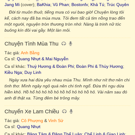
Jang Mi
(cover);
BaKhia
;
Vũ Phan
;
Bostonfx
;
Khả Tú
;
Trúc Quyên
Đời từ muôn thuở, tiếng mưa có vui bao giờ! Chuyện lòng tôi
kể, cách nay đã ba mùa mưa. Tôi đem tất cả tim nồng trao đến
một người, nguyện tròn thương tròn nhớ. Nàng là trinh nữ tóc
buông kín đôi vai gầy. Một làn môi.
Chuyện Tình Mùa Thu
Tác giả:
Anh Bằng
Ca sĩ:
Quang Nhựt & Mai Nguyễn
Ca sĩ khác:
Thuỳ Hương & Đoàn Phi
;
Đoàn Phi & Thùy Hương
;
Kiều Nga
;
Duy Linh
Ngày xưa hai đứa yêu nhau mùa Thu. Mình như nít thơ nên chi
tình thơ. Mình ngây ngô quá nên chi tình ngố. Đứa thì ngu dứa
hiền khô. Hồ hố hô hô hồ hô hồ hố hô hô hồ hô. Vài năm sau đó
anh đi thật xa. Từng đêm bé trông mây.
Chuyến Xe Lam Chiều
Tác giả:
Cô Phượng
&
Vinh Sử
Ca sĩ:
Quang Nhựt
Ca sĩ khác:
Băng Tâm & Đặng Thế Luân
;
Chế Linh & Giao Linh
;