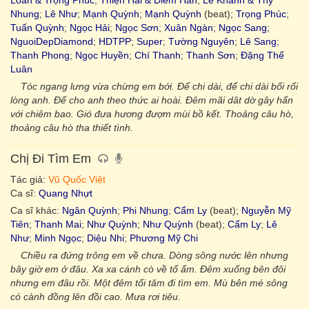
Loan & Trọng Phúc
;
Thiện Hải & Diễm Hân
;
Lê Khanh & Thy
Nhung
;
Lê Như
;
Mạnh Quỳnh
;
Mạnh Quỳnh
(beat);
Trọng Phúc
;
Tuấn Quỳnh
;
Ngọc Hải
;
Ngọc Sơn
;
Xuân Ngàn
;
Ngọc Sang
;
NguoiDepDiamond
;
HDTPP
;
Super
;
Tường Nguyên
;
Lê Sang
;
Thanh Phong
;
Ngọc Huyền
;
Chí Thanh
;
Thanh Sơn
;
Đặng Thế
Luân
Tóc ngang lưng vừa chừng em bới. Để chi dài, để chi dài bối rối
lòng anh. Để cho anh theo thức ai hoài. Đêm mãi dât dờ gây hấn
với chiêm bao. Gió đưa hương đượm mùi bồ kết. Thoảng câu hò,
thoảng câu hò tha thiết tình.
Chị Đi Tìm Em
Tác giả:
Vũ Quốc Việt
Ca sĩ:
Quang Nhựt
Ca sĩ khác:
Ngân Quỳnh
;
Phi Nhung
;
Cẩm Ly
(beat);
Nguyễn Mỹ
Tiên
;
Thanh Mai
;
Như Quỳnh
;
Như Quỳnh
(beat);
Cẩm Ly
;
Lê
Như
;
Minh Ngọc
;
Diệu Nhi
;
Phương Mỹ Chi
Chiều ra đứng trông em về chưa. Dòng sông nước lên nhưng
bây giờ em ở đâu. Xa xa cánh cò về tổ ấm. Đêm xuống bên đôi
nhưng em đâu rồi. Một đêm tối tăm đi tìm em. Mù bên mé sông
có cành đồng lên đồi cao. Mưa rơi tiêu.