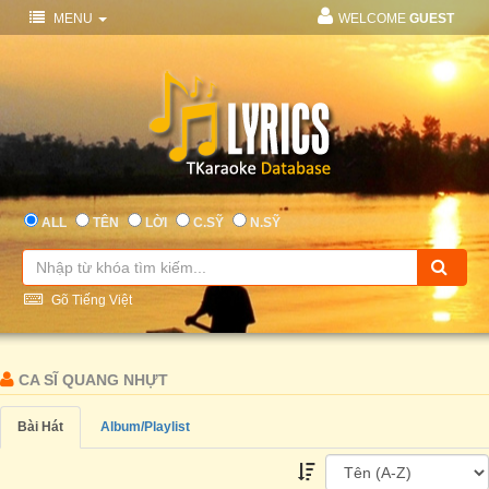
MENU
WELCOME
GUEST
ALL
TÊN
LỜI
C.SỸ
N.SỸ
Gõ Tiếng Việt
CA SĨ QUANG NHỰT
Bài Hát
Album/Playlist