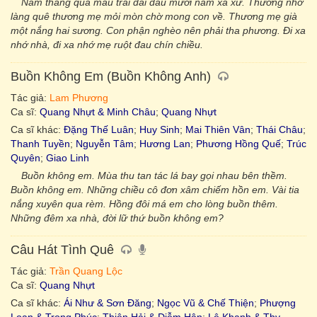
Năm tháng qua mau trai dãi dầu mười năm xa xứ. Thương nhớ
làng quê thương mẹ mỏi mòn chờ mong con về. Thương mẹ già
một nắng hai sương. Con phận nghèo nên phải tha phương. Đi xa
nhớ nhà, đi xa nhớ mẹ ruột đau chín chiều.
Buồn Không Em (Buồn Không Anh)
Tác giả:
Lam Phương
Ca sĩ:
Quang Nhựt & Minh Châu
;
Quang Nhựt
Ca sĩ khác:
Đặng Thế Luân
;
Huy Sinh
;
Mai Thiên Vân
;
Thái Châu
;
Thanh Tuyền
;
Nguyễn Tâm
;
Hương Lan
;
Phương Hồng Quế
;
Trúc
Quyên
;
Giao Linh
Buồn không em. Mùa thu tan tác lá bay gọi nhau bên thềm.
Buồn không em. Những chiều cô đơn xâm chiếm hồn em. Vài tia
nắng xuyên qua rèm. Hồng đôi má em cho lòng buồn thêm.
Những đêm xa nhà, đời lữ thứ buồn không em?
Câu Hát Tình Quê
Tác giả:
Trần Quang Lộc
Ca sĩ:
Quang Nhựt
Ca sĩ khác:
Ái Như & Sơn Đăng
;
Ngọc Vũ & Chế Thiện
;
Phượng