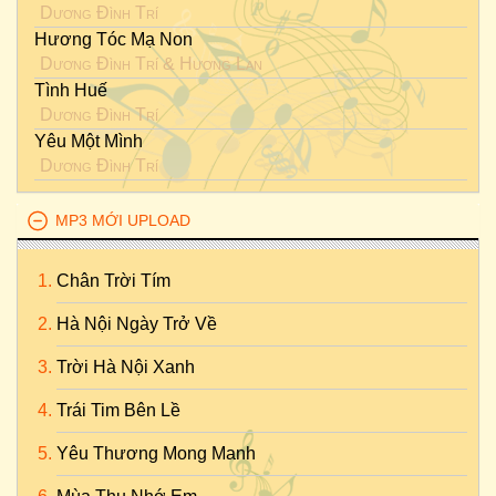
Dương Đình Trí
Hương Tóc Mạ Non
Dương Đình Trí
&
Hương Lan
Tình Huế
Dương Đình Trí
Yêu Một Mình
Dương Đình Trí
MP3 MỚI UPLOAD
Chân Trời Tím
Hà Nội Ngày Trở Về
Trời Hà Nội Xanh
Trái Tim Bên Lề
Yêu Thương Mong Manh