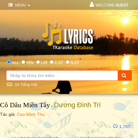
MENU
WELCOME
GUEST
ALL
TÊN
LỜI
C.SỸ
N.SỸ
Gõ Tiếng Việt
Cô Dâu Miền Tây
Dương Đình Trí
-
Tác giả:
Cao Minh Thu
1.767