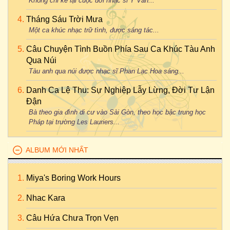
Không chỉ kể lại cuộc đời nhạc sĩ Y Vân...
Tháng Sáu Trời Mưa
Một ca khúc nhạc trữ tình, được sáng tác...
Câu Chuyện Tình Buồn Phía Sau Ca Khúc Tàu Anh
Qua Núi
Tàu anh qua núi được nhạc sĩ Phan Lạc Hoa sáng...
Danh Ca Lệ Thu: Sự Nghiệp Lẫy Lừng, Đời Tư Lận
Đận
Bà theo gia đình di cư vào Sài Gòn, theo học bậc trung học
Pháp tại trường Les Lauriers...
ALBUM MỚI NHẤT
Miya's Boring Work Hours
Nhac Kara
Câu Hứa Chưa Trọn Vẹn