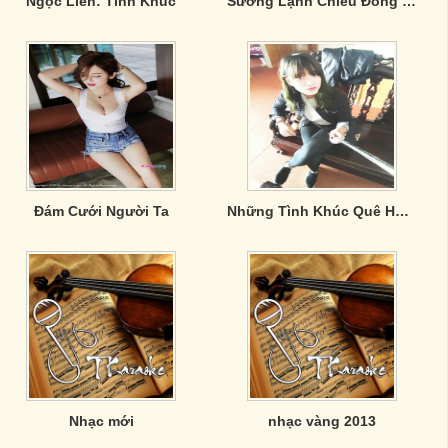
Ngọc Liên: Tình Khúc
Sương Lạnh Chiều Đông - Nam Cường
Đám Cưới Người Ta
Những Tình Khúc Quê Hương Bất Hủ
Nhạc mới
nhạc vàng 2013