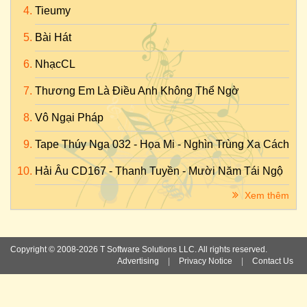
Tieumy
Bài Hát
NhạcCL
Thương Em Là Điều Anh Không Thể Ngờ
Vô Ngại Pháp
Tape Thúy Nga 032 - Họa Mi - Nghìn Trùng Xa Cách
Hải Âu CD167 - Thanh Tuyền - Mười Năm Tái Ngộ
Xem thêm
Copyright © 2008-2026 T Software Solutions LLC. All rights reserved.
Advertising
|
Privacy Notice
|
Contact Us