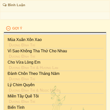
Bình Luận
GỢI Ý
Mùa Xuân Xôn Xao
Dương Đình Trí
Vì Sao Không Tha Thứ Cho Nhau
Dương Đình Trí
Cho Vừa Lòng Em
Dương Đình Trí
&
Hương Lan
Đành Chôn Theo Tháng Năm
Dương Đình Trí
Lý Chim Quyên
Dương Đình Trí
&
Ngọc Huyền
Miền Tây Quê Tôi
Dương Đình Trí
Biển Tình