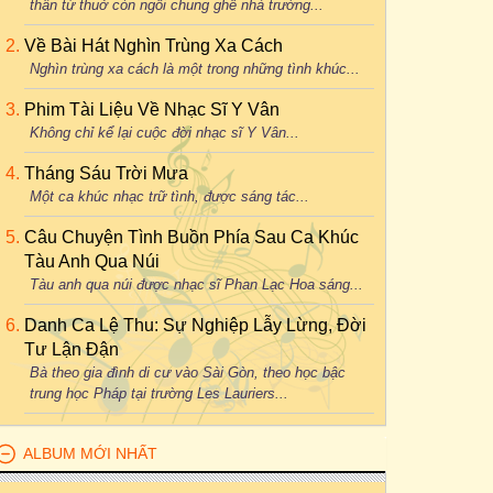
thân từ thuở còn ngồi chung ghế nhà trường...
Về Bài Hát Nghìn Trùng Xa Cách
Nghìn trùng xa cách là một trong những tình khúc...
Phim Tài Liệu Về Nhạc Sĩ Y Vân
Không chỉ kể lại cuộc đời nhạc sĩ Y Vân...
Tháng Sáu Trời Mưa
Một ca khúc nhạc trữ tình, được sáng tác...
Câu Chuyện Tình Buồn Phía Sau Ca Khúc
Tàu Anh Qua Núi
Tàu anh qua núi được nhạc sĩ Phan Lạc Hoa sáng...
Danh Ca Lệ Thu: Sự Nghiệp Lẫy Lừng, Đời
Tư Lận Đận
Bà theo gia đình di cư vào Sài Gòn, theo học bậc
trung học Pháp tại trường Les Lauriers...
ALBUM MỚI NHẤT