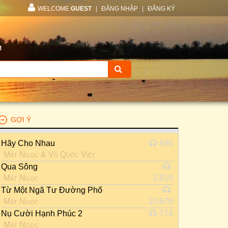
WELCOME
GUEST
|
ĐĂNG NHẬP
|
ĐĂNG KÝ
M
GỢI Ý
Hãy Cho Nhau
696
Mắt Ngọc
&
Vũ Quốc Việt
Qua Sông
Mắt Ngọc
2.810
Từ Một Ngã Tư Đường Phố
Mắt Ngọc
10.676
Nụ Cười Hạnh Phúc 2
774
Mắt Ngọc