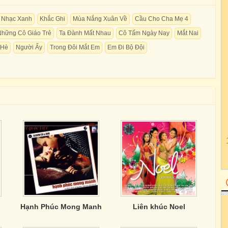
 Nhạc Xanh
Khắc Ghi
Mùa Nắng Xuân Về
Cầu Cho Cha Mẹ 4
Những Cô Giáo Trẻ
Ta Đành Mất Nhau
Cô Tấm Ngày Nay
Mắt Nai
 Hè
Người Ấy
Trong Đôi Mắt Em
Em Đi Bộ Đội
Hạnh Phúc Mong Manh
Liên khúc Noel