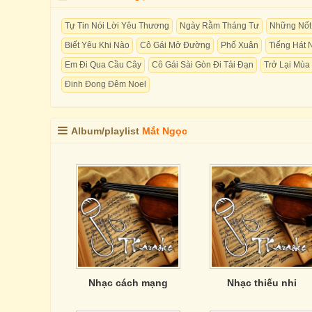
Tự Tin Nói Lời Yêu Thương
Ngày Rằm Tháng Tư
Những Nốt
Biết Yêu Khi Nào
Cô Gái Mở Đường
Phố Xuân
Tiếng Hát 
Em Đi Qua Cầu Cây
Cô Gái Sài Gòn Đi Tải Đạn
Trở Lại Mùa
Đinh Đong Đêm Noel
Album/playlist
Mắt Ngọc
Nhạc cách mạng
Nhạc thiếu nhi