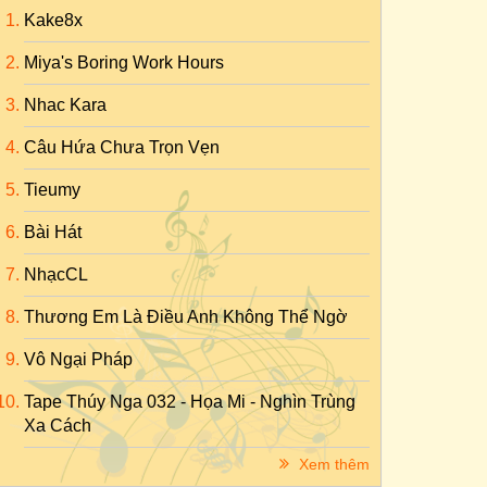
Kake8x
Miya's Boring Work Hours
Nhac Kara
Câu Hứa Chưa Trọn Vẹn
Tieumy
Bài Hát
NhạcCL
Thương Em Là Điều Anh Không Thể Ngờ
Vô Ngại Pháp
Tape Thúy Nga 032 - Họa Mi - Nghìn Trùng
Xa Cách
Xem thêm