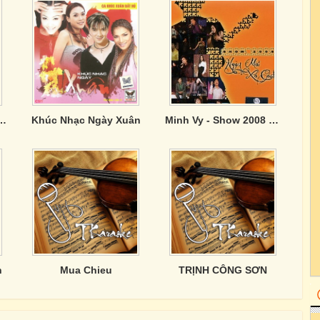
hái Dương, Nguyễn Ngọc Thiện: Người Ấy
Khúc Nhạc Ngày Xuân
Minh Vy - Show 2008 - Ngày Mai Xa Cách
h
Mua Chieu
TRỊNH CÔNG SƠN