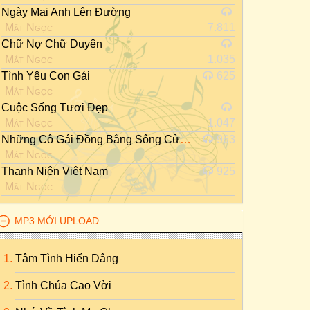
Ngày Mai Anh Lên Đường
Mắt Ngọc
7.811
Chữ Nợ Chữ Duyên
Mắt Ngọc
1.035
Tình Yêu Con Gái
625
Mắt Ngọc
Cuộc Sống Tươi Đẹp
Mắt Ngọc
1.047
Những Cô Gái Đồng Bằng Sông Cửu Long
963
Mắt Ngọc
Thanh Niên Việt Nam
925
Mắt Ngọc
MP3 MỚI UPLOAD
Tâm Tình Hiến Dâng
Tình Chúa Cao Vời