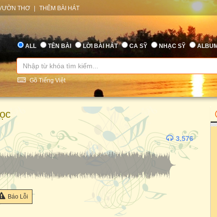
VƯỜN THƠ
|
THÊM BÀI HÁT
ALL
TÊN BÀI
LỜI BÀI HÁT
CA SỸ
NHẠC SỸ
ALBU
Gõ Tiếng Việt
ọc
3.576
Báo Lỗi