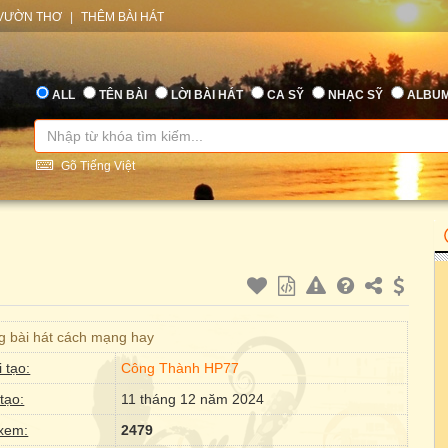
VƯỜN THƠ
|
THÊM BÀI HÁT
ALL
TÊN BÀI
LỜI BÀI HÁT
CA SỸ
NHẠC SỸ
ALBU
Gõ Tiếng Việt
 bài hát cách mạng hay
 tạo:
Công Thành HP77
tạo:
11 tháng 12 năm 2024
xem:
2479