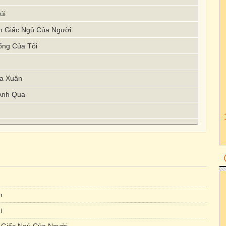
úi
n Giấc Ngủ Của Người
ống Của Tôi
a Xuân
Anh Qua
 Trong Rừng Mơ
Núi Cốc
ng
n
ng Đỏ
i