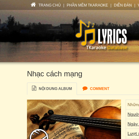
TRANG CHỦ
|
PHẦN MỀM TKARAOKE
|
DIỄN ĐÀN
|
Nhạc cách mạng
NỘI DUNG ALBUM
COMMENT
Những
Người
Ngày 
Lượt 