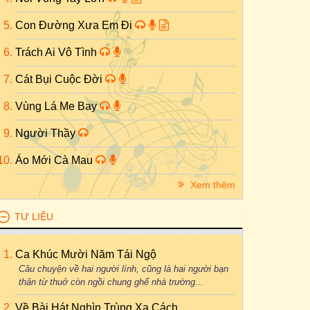
Con Đường Xưa Em Đi
Trách Ai Vô Tình
Cát Bụi Cuộc Đời
Vùng Lá Me Bay
Người Thầy
Áo Mới Cà Mau
Xem thêm
TƯ LIỆU
Ca Khúc Mười Năm Tái Ngộ
Câu chuyện về hai người lính, cũng là hai người bạn
thân từ thuở còn ngồi chung ghế nhà trường...
Về Bài Hát Nghìn Trùng Xa Cách