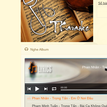
Số bà
Nghe Album
Phan Nhân - Tr
00:00
Phan Nhân - Trọng Tấn - Em Ở Nơi Đâu
Phạm Minh Tuấn - Trọng Tấn - Bài Ca Không Qu