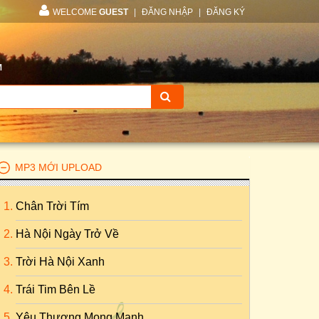
WELCOME
GUEST
|
ĐĂNG NHẬP
|
ĐĂNG KÝ
M
MP3 MỚI UPLOAD
Chân Trời Tím
Hà Nội Ngày Trở Về
Trời Hà Nội Xanh
Trái Tim Bên Lề
Yêu Thương Mong Manh