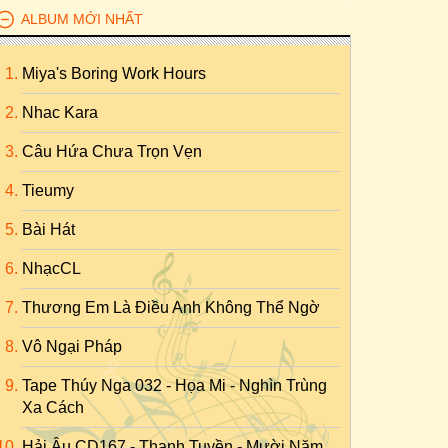
ALBUM MỚI NHẤT
Miya's Boring Work Hours
Nhac Kara
Câu Hứa Chưa Trọn Vẹn
Tieumy
Bài Hát
NhạcCL
Thương Em Là Điều Anh Không Thể Ngờ
Vô Ngại Pháp
Tape Thúy Nga 032 - Họa Mi - Nghìn Trùng
Xa Cách
Hải Âu CD167 - Thanh Tuyền - Mười Năm