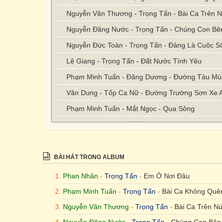
Nguyễn Văn Thương - Trọng Tấn - Bài Ca Trên N
Nguyễn Đăng Nước - Trọng Tấn - Chúng Con Bê
Nguyễn Đức Toàn - Trọng Tấn - Đảng Là Cuộc S
Lệ Giang - Trọng Tấn - Đất Nước Tình Yêu
Phạm Minh Tuấn - Đăng Dương - Đường Tàu Mù
Văn Dung - Tốp Ca Nữ - Đường Trường Sơn Xe 
Phạm Minh Tuấn - Mắt Ngọc - Qua Sông
Bảo Chung - Trọng Tấn & Tân Nhàn - Gặp Nhau
Trần Tiến - Trọng Tấn - Giai Điệu Tổ Quốc
Phó Đức Phương - Trọng Tấn - Huyền Thoại Hồ 
BÀI HÁT TRONG ALBUM
Hoài Mai - Trọng Tấn - Mùa Xuân Trên Quê Hươ
Phan Nhân
-
Trọng Tấn
-
Em Ở Nơi Đâu
Văn An - Trọng Tấn - Ta Ra Trận Hôm Nay
Phạm Minh Tuấn
-
Trọng Tấn
-
Bài Ca Không Quê
Lương Vĩnh - Trọng Tấn - Thành Phố Hoa Phượ
Nguyễn Văn Thương
-
Trọng Tấn
-
Bài Ca Trên Nú
An Thuyên - Trọng Tấn - Thơ Tình Của Núi