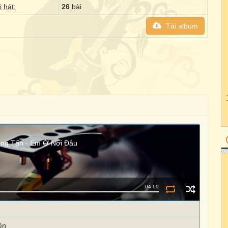
i hát:
26
bài
Tải album
ọng Tấn - Em Ở Nơi Đâu
04:09
ên