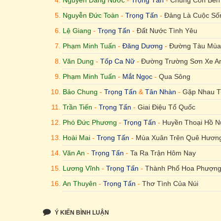
Nguyễn Đăng Nước
-
Trọng Tấn
-
Chúng Con Bên
Trần Hoàn - Trọng Tấn & Thanh Hoa - Tình Ca 
Nguyễn Đức Toàn
-
Trọng Tấn
-
Đảng Là Cuộc Số
Hoàng Vân - Trọng Tấn - Tình Ca Tây Nguyên
Lệ Giang
-
Trọng Tấn
-
Đất Nước Tình Yêu
Trần Long Ẩn - Trọng Tấn - Tình Đất Đỏ Miền Đ
Phạm Minh Tuấn
-
Đăng Dương
-
Đường Tàu Mùa
Hoàng Hiệp - Trọng Tấn - Về Đất Mũi
Văn Dung
-
Tốp Ca Nữ
-
Đường Trường Sơn Xe A
Phạm Minh Tuấn
Trần Chung - Trọng Tấn - Về Thăm Mẹ
-
Mắt Ngọc
-
Qua Sông
Bảo Chung
-
Trọng Tấn
&
Tân Nhàn
-
Gặp Nhau T
Hoàng Vân - Đăng Dương - Bài Ca Người Giáo V
Trần Tiến
-
Trọng Tấn
-
Giai Điệu Tổ Quốc
Phạm Tuyên - Đăng Dương - Bài Ca Người Thợ 
Phó Đức Phương
-
Trọng Tấn
-
Huyền Thoại Hồ N
Nguyễn Viêm - Đăng Dương - Đàn T'rưng
Hoài Mai
-
Trọng Tấn
-
Mùa Xuân Trên Quê Hươn
Phạm Tuyên - Lan Anh & Đăng Dương - Từ Một
Văn An
-
Trọng Tấn
-
Ta Ra Trận Hôm Nay
Trần Tiến - Trọng Tấn - Cô Gái Sầm Nưa Xinh Đ
Lương Vĩnh
-
Trọng Tấn
-
Thành Phố Hoa Phượng
An Thuyên
-
Trọng Tấn
-
Thơ Tình Của Núi
Trần Hoàn
-
Trọng Tấn
&
Thanh Hoa
-
Tình Ca M
Ý KIẾN BÌNH LUẬN
Hoàng Vân
-
Trọng Tấn
-
Tình Ca Tây Nguyên