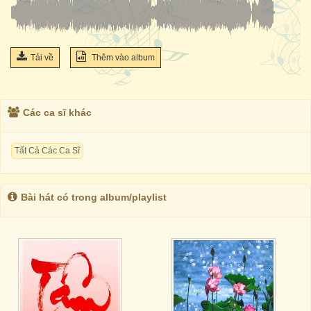
Tải về
Thêm vào album
Các ca sĩ khác
Tất Cả Các Ca Sĩ
Bài hát có trong album/playlist