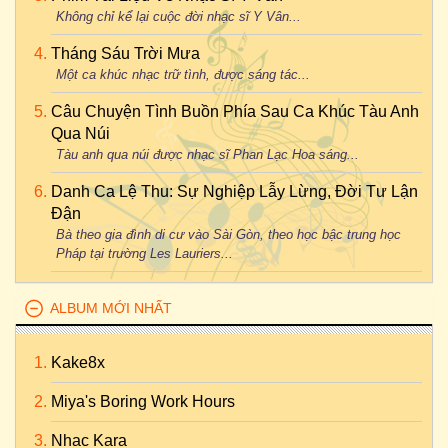
Không chỉ kể lại cuộc đời nhạc sĩ Y Vân...
Tháng Sáu Trời Mưa
Một ca khúc nhạc trữ tình, được sáng tác...
Câu Chuyện Tình Buồn Phía Sau Ca Khúc Tàu Anh
Qua Núi
Tàu anh qua núi được nhạc sĩ Phan Lạc Hoa sáng...
Danh Ca Lệ Thu: Sự Nghiệp Lẫy Lừng, Đời Tư Lận
Đận
Bà theo gia đình di cư vào Sài Gòn, theo học bậc trung học
Pháp tại trường Les Lauriers...
ALBUM MỚI NHẤT
Kake8x
Miya's Boring Work Hours
Nhac Kara