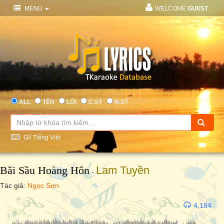
MENU
WELCOME
GUEST
ALL
TÊN
LỜI
C.SỸ
N.SỸ
Gõ Tiếng Việt
Bãi Sầu Hoàng Hôn
Lam Tuyền
-
Tác giả:
Ngọc Sơn
4.184