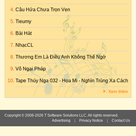
Câu Hứa Chưa Trọn Vẹn
Tieumy
Bài Hát
NhạcCL
Thương Em Là Điều Anh Không Thể Ngờ
Vô Ngại Pháp
Tape Thúy Nga 032 - Họa Mi - Nghìn Trùng Xa Cách
Xem thêm
Copyright © 2008-2026 T Software Solutions LLC. All rights reserved.
Advertising
|
Privacy Notice
|
Contact Us