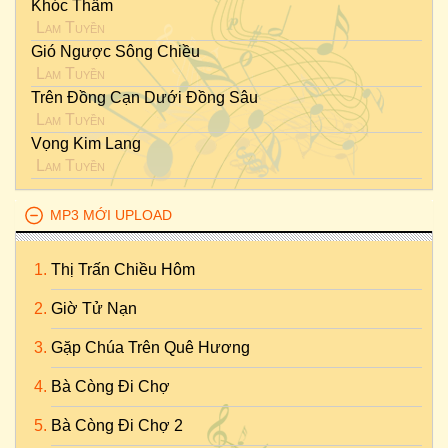
Khóc Thầm
Lam Tuyền
Gió Ngược Sông Chiều
Lam Tuyền
Trên Đồng Cạn Dưới Đồng Sâu
Lam Tuyền
Vọng Kim Lang
Lam Tuyền
MP3 MỚI UPLOAD
Thị Trấn Chiều Hôm
Giờ Tử Nạn
Gặp Chúa Trên Quê Hương
Bà Còng Đi Chợ
Bà Còng Đi Chợ 2