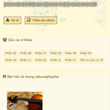
Tải về
Thêm vào album
Các ca sĩ khác
Phần 02
Phần 09
Phần 07
Phần 05
Phần 06
Phần 04
Phần 08
Phần 12
Phần 03
Phần 11
Phần 01
Tất Cả Các Ca Sĩ
Bài hát có trong album/playlist