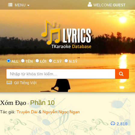
MENU
WELCOME
GUEST
ALL
TÊN
LỜI
C.SỸ
N.SỸ
Gõ Tiếng Việt
Xóm Đạo
Phần 10
-
Tác giả:
Truyện Dài
&
Nguyễn Ngọc Ngạn
2.810