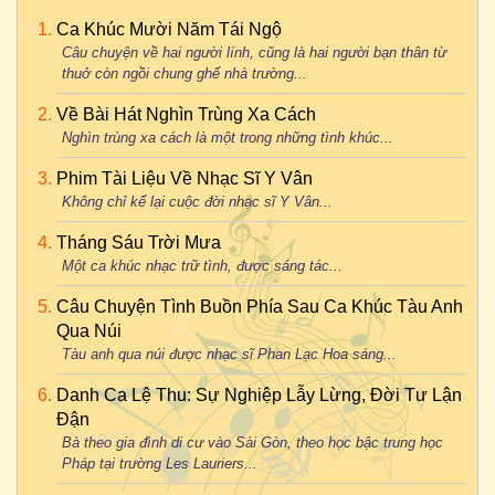
Ca Khúc Mười Năm Tái Ngộ
Câu chuyện về hai người lính, cũng là hai người bạn thân từ
thuở còn ngồi chung ghế nhà trường...
Về Bài Hát Nghìn Trùng Xa Cách
Nghìn trùng xa cách là một trong những tình khúc...
Phim Tài Liệu Về Nhạc Sĩ Y Vân
Không chỉ kể lại cuộc đời nhạc sĩ Y Vân...
Tháng Sáu Trời Mưa
Một ca khúc nhạc trữ tình, được sáng tác...
Câu Chuyện Tình Buồn Phía Sau Ca Khúc Tàu Anh
Qua Núi
Tàu anh qua núi được nhạc sĩ Phan Lạc Hoa sáng...
Danh Ca Lệ Thu: Sự Nghiệp Lẫy Lừng, Đời Tư Lận
Đận
Bà theo gia đình di cư vào Sài Gòn, theo học bậc trung học
Pháp tại trường Les Lauriers...