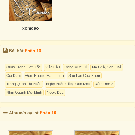
xomdao
Bài hát
Phần 10
Quay Trong Cơn Lốc
Việt Kiều
Dòng Mực Cũ
Mẹ Ghẻ, Con Ghẻ
Cõi Đêm
Đếm Những Mảnh Tình
Sau Lần Cửa Khép
Trong Quan Tài Buồn
Ngày Buồn Cũng Qua Mau
Xóm Đạo 2
Nhìn Quanh Một Mình
Nước Đục
Album/playlist
Phần 10