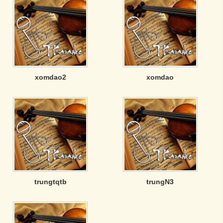
xomdao2
xomdao
trungtqtb
trungN3