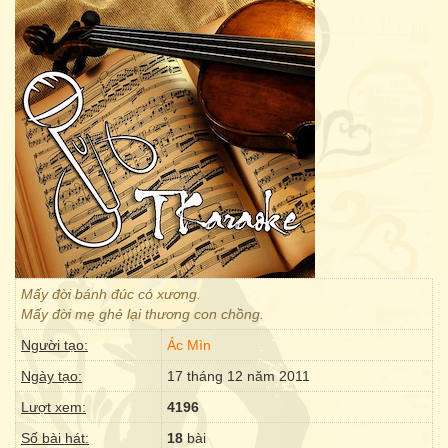
Mấy đời bánh đúc có xương.
Mấy đời mẹ ghẻ lại thương con chồng.
Người tạo:
Ác Mìn
Ngày tạo:
17 tháng 12 năm 2011
Lượt xem:
4196
Số bài hát:
18
bài