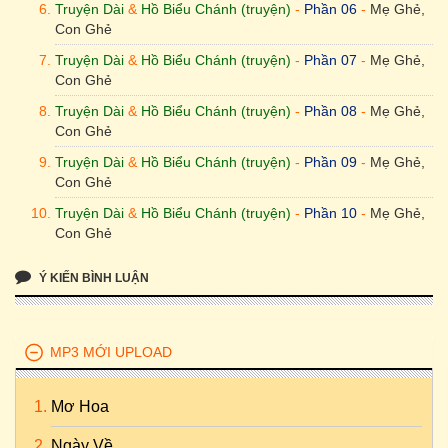
Con Ghẻ
Truyện Dài
&
Hồ Biểu Chánh (truyện)
-
Phần 06
-
Mẹ Ghẻ,
Con Ghẻ
Truyện Dài & Hồ Biểu Chánh (truyện) - Phần 13 - Mẹ Ghẻ,
Con Ghẻ
Truyện Dài
&
Hồ Biểu Chánh (truyện)
-
Phần 07
-
Mẹ Ghẻ,
Con Ghẻ
Truyện Dài & Hồ Biểu Chánh (truyện) - Phần 14 - Mẹ Ghẻ,
Con Ghẻ
Truyện Dài
&
Hồ Biểu Chánh (truyện)
-
Phần 08
-
Mẹ Ghẻ,
Con Ghẻ
Truyện Dài & Hồ Biểu Chánh (truyện) - Phần 15 - Mẹ Ghẻ,
Truyện Dài
&
Hồ Biểu Chánh (truyện)
-
Phần 09
-
Mẹ Ghẻ,
Con Ghẻ
Con Ghẻ
Truyện Dài & Hồ Biểu Chánh (truyện) - Phần 16 - Mẹ Ghẻ,
Truyện Dài
&
Hồ Biểu Chánh (truyện)
-
Phần 10
-
Mẹ Ghẻ,
Con Ghẻ
Con Ghẻ
Truyện Dài & Hồ Biểu Chánh (truyện) - Phần 17 - Mẹ Ghẻ,
Truyện Dài
&
Hồ Biểu Chánh (truyện)
-
Phần 11
-
Mẹ Ghẻ,
Con Ghẻ
Ý KIẾN BÌNH LUẬN
Con Ghẻ
Truyện Dài & Hồ Biểu Chánh (truyện) - Phần 18 - Mẹ Ghẻ,
Truyện Dài
&
Hồ Biểu Chánh (truyện)
-
Phần 12
-
Mẹ Ghẻ,
Con Ghẻ
Con Ghẻ
MP3 MỚI UPLOAD
Truyện Dài
&
Hồ Biểu Chánh (truyện)
-
Phần 13
-
Mẹ Ghẻ,
Con Ghẻ
Mơ Hoa
Truyện Dài
&
Hồ Biểu Chánh (truyện)
-
Phần 14
-
Mẹ Ghẻ,
Con Ghẻ
Ngày Về