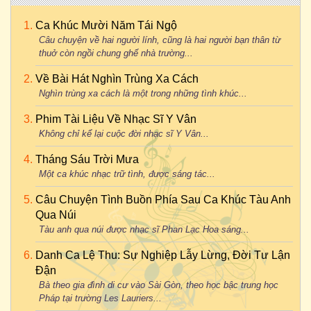
Ca Khúc Mười Năm Tái Ngộ
Câu chuyện về hai người lính, cũng là hai người bạn thân từ
thuở còn ngồi chung ghế nhà trường...
Về Bài Hát Nghìn Trùng Xa Cách
Nghìn trùng xa cách là một trong những tình khúc...
Phim Tài Liệu Về Nhạc Sĩ Y Vân
Không chỉ kể lại cuộc đời nhạc sĩ Y Vân...
Tháng Sáu Trời Mưa
Một ca khúc nhạc trữ tình, được sáng tác...
Câu Chuyện Tình Buồn Phía Sau Ca Khúc Tàu Anh
Qua Núi
Tàu anh qua núi được nhạc sĩ Phan Lạc Hoa sáng...
Danh Ca Lệ Thu: Sự Nghiệp Lẫy Lừng, Đời Tư Lận
Đận
Bà theo gia đình di cư vào Sài Gòn, theo học bậc trung học
Pháp tại trường Les Lauriers...