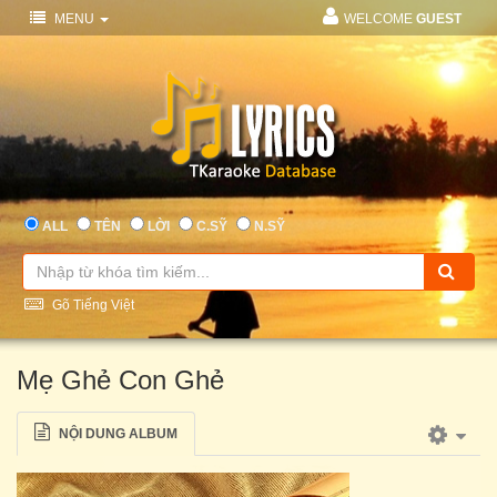
MENU
WELCOME
GUEST
ALL
TÊN
LỜI
C.SỸ
N.SỸ
Gõ Tiếng Việt
Mẹ Ghẻ Con Ghẻ
NỘI DUNG ALBUM