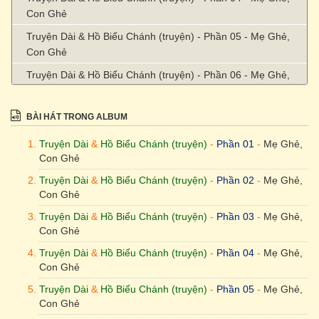
Con Ghẻ
Truyện Dài & Hồ Biểu Chánh (truyện) - Phần 05 - Mẹ Ghẻ,
Con Ghẻ
Truyện Dài & Hồ Biểu Chánh (truyện) - Phần 06 - Mẹ Ghẻ,
Con Ghẻ
Truyện Dài & Hồ Biểu Chánh (truyện) - Phần 07 - Mẹ Ghẻ,
BÀI HÁT TRONG ALBUM
Con Ghẻ
Truyện Dài
&
Hồ Biểu Chánh (truyện)
-
Phần 01
-
Mẹ Ghẻ,
Truyện Dài & Hồ Biểu Chánh (truyện) - Phần 08 - Mẹ Ghẻ,
Con Ghẻ
Con Ghẻ
Truyện Dài
&
Hồ Biểu Chánh (truyện)
-
Phần 02
-
Mẹ Ghẻ,
Truyện Dài & Hồ Biểu Chánh (truyện) - Phần 09 - Mẹ Ghẻ,
Con Ghẻ
Con Ghẻ
Truyện Dài
&
Hồ Biểu Chánh (truyện)
-
Phần 03
-
Mẹ Ghẻ,
Truyện Dài & Hồ Biểu Chánh (truyện) - Phần 10 - Mẹ Ghẻ,
Con Ghẻ
Con Ghẻ
Truyện Dài
&
Hồ Biểu Chánh (truyện)
-
Phần 04
-
Mẹ Ghẻ,
Truyện Dài & Hồ Biểu Chánh (truyện) - Phần 11 - Mẹ Ghẻ,
Con Ghẻ
Con Ghẻ
Truyện Dài
&
Hồ Biểu Chánh (truyện)
-
Phần 05
-
Mẹ Ghẻ,
Con Ghẻ
Truyện Dài & Hồ Biểu Chánh (truyện) - Phần 12 - Mẹ Ghẻ,