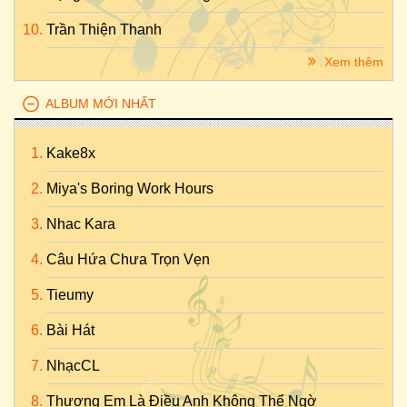
Trần Thiện Thanh
Xem thêm
ALBUM MỚI NHẤT
Kake8x
Miya's Boring Work Hours
Nhac Kara
Câu Hứa Chưa Trọn Vẹn
Tieumy
Bài Hát
NhạcCL
Thương Em Là Điều Anh Không Thể Ngờ