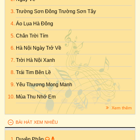
Truyện Dài
&
Hồ Biểu Chánh (truyện)
-
Phần 15
-
Mẹ Ghẻ,
Trường Sơn Đông Trường Sơn Tây
Con Ghẻ
Truyện Dài
&
Hồ Biểu Chánh (truyện)
-
Phần 16
-
Mẹ Ghẻ,
Áo Lụa Hà Đông
Con Ghẻ
Chân Trời Tím
Truyện Dài
&
Hồ Biểu Chánh (truyện)
-
Phần 17
-
Mẹ Ghẻ,
Con Ghẻ
Hà Nội Ngày Trở Về
Truyện Dài
&
Hồ Biểu Chánh (truyện)
-
Phần 18
-
Mẹ Ghẻ,
Trời Hà Nội Xanh
Con Ghẻ
Trái Tim Bên Lề
Yêu Thương Mong Manh
Mùa Thu Nhớ Em
Xem thêm
BÀI HÁT XEM NHIỀU
Duyên Phận