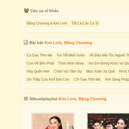
Các ca sĩ khác
Bằng Chương & Kim Linh
Tất Cả Các Ca Sĩ
Bài hát
Kim Linh
,
Bằng Chương
Ca Dao Tình Mẹ
Vui Tết Miệt Vườn
Về Đâu Mái Tóc Người 
Con Về Bên Phật
Trộm Nhìn Nhau
Xin Em Đừng Khóc Vu Qu
Hãy Quên Anh
Chôn Vùi Tâm Sự
Mùa Xuân Xa Quê
Khúc 
Ơn Thầy Cứu Khổ Đời Con
Cõi Tạm Thôi Mà
Ánh Sáng Phá
Album/playlist
Kim Linh
,
Bằng Chương