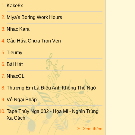
Kake8x
Miya's Boring Work Hours
Nhac Kara
Câu Hứa Chưa Trọn Vẹn
Tieumy
Bài Hát
NhạcCL
Thương Em Là Điều Anh Không Thể Ngờ
Vô Ngại Pháp
Tape Thúy Nga 032 - Họa Mi - Nghìn Trùng
Xa Cách
Xem thêm