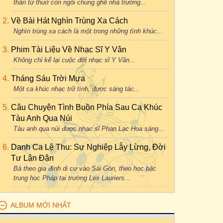
thân từ thuở còn ngồi chung ghế nhà trường...
Về Bài Hát Nghìn Trùng Xa Cách
Nghìn trùng xa cách là một trong những tình khúc...
Phim Tài Liệu Về Nhạc Sĩ Y Vân
Không chỉ kể lại cuộc đời nhạc sĩ Y Vân...
Tháng Sáu Trời Mưa
Một ca khúc nhạc trữ tình, được sáng tác...
Câu Chuyện Tình Buồn Phía Sau Ca Khúc
Tàu Anh Qua Núi
Tàu anh qua núi được nhạc sĩ Phan Lạc Hoa sáng...
Danh Ca Lệ Thu: Sự Nghiệp Lẫy Lừng, Đời
Tư Lận Đận
Bà theo gia đình di cư vào Sài Gòn, theo học bậc
trung học Pháp tại trường Les Lauriers...
ALBUM MỚI NHẤT