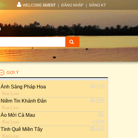
WELCOME
GUEST
|
ĐĂNG NHẬP
|
ĐĂNG KÝ
M
GỢI Ý
Ánh Sáng Pháp Hoa
723
Kim Linh
Niềm Tin Khánh Đản
325
Kim Linh
Áo Mới Cà Mau
Kim Linh
2.676
Tình Quê Miền Tây
642
Kim Linh