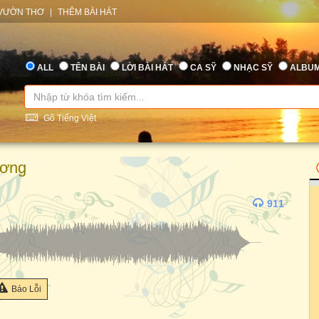
VƯỜN THƠ
|
THÊM BÀI HÁT
ALL
TÊN BÀI
LỜI BÀI HÁT
CA SỸ
NHẠC SỸ
ALBU
Gõ Tiếng Việt
ơng
911
Báo Lỗi