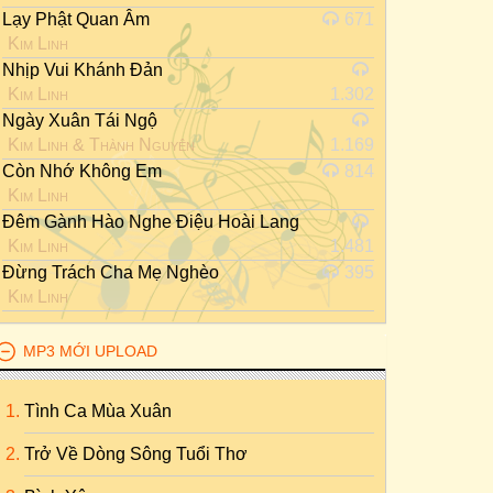
Lạy Phật Quan Âm
671
Kim Linh
Nhịp Vui Khánh Đản
Kim Linh
1.302
Ngày Xuân Tái Ngộ
Kim Linh
&
Thành Nguyên
1.169
Còn Nhớ Không Em
814
Kim Linh
Đêm Gành Hào Nghe Điệu Hoài Lang
Kim Linh
1.481
Đừng Trách Cha Mẹ Nghèo
395
Kim Linh
MP3 MỚI UPLOAD
Tình Ca Mùa Xuân
Trở Về Dòng Sông Tuổi Thơ