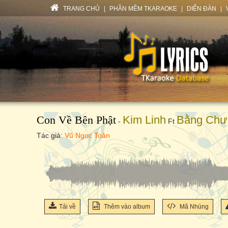
TRANG CHỦ
|
PHẦN MỀM TKARAOKE
|
DIỄN ĐÀN
|
Con Về Bên Phật
Kim Linh
Bằng Chư
-
Ft
Tác giả:
Vũ Ngọc Toản
Tải về
Thêm vào album
Mã Nhúng