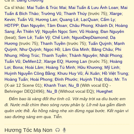
Ca sĩ:
Bằng Chương
Ca sĩ khác:
Mai Tuấn & Trúc Mai
;
Mai Tuấn & Lưu Ánh Loan
;
Mai
Tuấn & Bích Thảo
;
Trường Vũ
;
Thanh Thúy
(trước 75);
Xlarge
;
Kevin
;
Tuấn Vũ
;
Hương Lan
;
Quang Lê
;
LạcQuan
;
Cẩm Ly
;
HDTPP
;
Đan Nguyên
;
Tâm Đoan
;
Châu Phong
;
Khánh Di
;
Hoàng
Sang
;
Ân Thiên Vỹ
;
Nguyễn Ngọc Sơn
;
Vũ Hoàng
;
Đan Nguyên
(beat);
Sơn Lê
;
Tuấn Vỹ
;
Chế Linh
;
NguoiDepDiamond
;
Dạ
Hương
(trước 75);
Thanh Tuyền
(trước 75);
Tuấn Quỳnh
;
Mạnh
Quỳnh
;
Như Quỳnh
;
Ngọc Hồ
;
Lâm Gia Minh
;
Băng Châu
;
Phi
Nhung
;
Hồng Trúc
;
Thanh Tuyền
;
Thành Nguyên
;
Nhật Phong
;
Tuấn Vũ
;
DeMen12
;
Xlarge EQ
;
Hương Lan
(trước 75);
Hoàng
Lợi
;
Bona
;
Hoài Lâm
;
Hoàng Tú Minh
;
Hữu Khương
;
Mỹ Linh
;
Huỳnh Nguyễn Công Bằng
;
Khưu Huy Vũ
;
Ái Xuân
;
Hồ Việt Trung
;
Hoàng Tuấn
;
Hoài Phong
;
Đình Phước
;
Huỳnh Thật
;
Đậu
;
Mr. Tn
(X-air 12 Scene 01);
Khanh Tran
;
Nu_B
(With vocal EQ -
Behringer DEQ2496);
Nu_B
(Without vocal EQ);
Hueghet
Đếm bao lá vàng đốt thư tình cũ. Với mây trời xa dìu bước em
đi. Nước mắt chìm theo sóng rượu phân ly. Lỡ mê lụa gấm đành
quên ước thề. Áo hồng nâng nhẹ xin đừng ngại bước. Kết ngàn vì
sao đường sáng em qua. Tiễn.
Hương Tóc Mạ Non