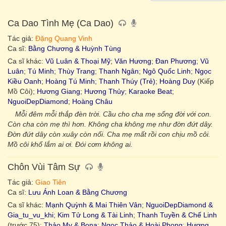
Ca Dao Tình Mẹ (Ca Dao)
Tác giả:
Đặng Quang Vinh
Ca sĩ:
Bằng Chương & Huỳnh Tùng
Ca sĩ khác:
Vũ Luân & Thoại Mỹ
;
Văn Hương
;
Đan Phương
;
Vũ
Luân
;
Tú Minh
;
Thùy Trang
;
Thanh Ngân
;
Ngô Quốc Linh
;
Ngọc
Kiều Oanh
;
Hoàng Tú Minh
;
Thanh Thúy (Trẻ)
;
Hoàng Duy
(Kiếp
Mồ Côi);
Hương Giang
;
Hương Thủy
;
Karaoke Beat
;
NguoiDepDiamond
;
Hoàng Châu
Mỗi đêm mỗi thắp đèn trời. Cầu cho cha mẹ sống đời với con.
Còn cha còn mẹ thì hơn. Không cha không mẹ như đờn đứt dây.
Đờn đứt dây còn xuây còn nối. Cha mẹ mất rồi con chịu mồ côi.
Mồ côi khổ lắm ai ơi. Đói cơm không ai.
Chôn Vùi Tâm Sự
Tác giả:
Giao Tiên
Ca sĩ:
Lưu Ánh Loan & Bằng Chương
Ca sĩ khác:
Mạnh Quỳnh & Mai Thiên Vân
;
NguoiDepDiamond &
Gia_tu_vu_khi
;
Kim Tử Long & Tài Linh
;
Thanh Tuyền & Chế Linh
(trước 75);
Thảo My & Bona
;
Ngọc Thảo & Hoài Phong
;
Hương