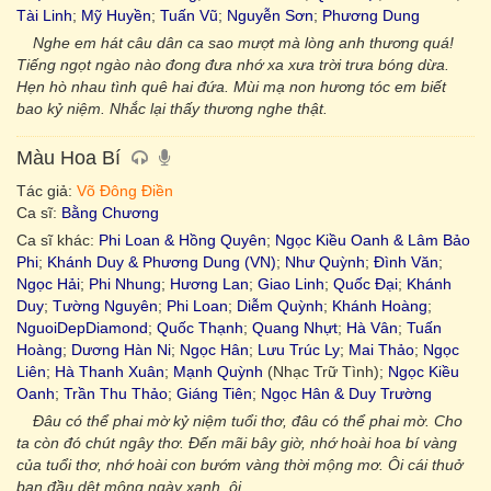
Tài Linh
;
Mỹ Huyền
;
Tuấn Vũ
;
Nguyễn Sơn
;
Phương Dung
Nghe em hát câu dân ca sao mượt mà lòng anh thương quá!
Tiếng ngọt ngào nào đong đưa nhớ xa xưa trời trưa bóng dừa.
Hẹn hò nhau tình quê hai đứa. Mùi mạ non hương tóc em biết
bao kỷ niệm. Nhắc lại thấy thương nghe thật.
Màu Hoa Bí
Tác giả:
Võ Đông Điền
Ca sĩ:
Bằng Chương
Ca sĩ khác:
Phi Loan & Hồng Quyên
;
Ngọc Kiều Oanh & Lâm Bảo
Phi
;
Khánh Duy & Phương Dung (VN)
;
Như Quỳnh
;
Đình Văn
;
Ngọc Hải
;
Phi Nhung
;
Hương Lan
;
Giao Linh
;
Quốc Đại
;
Khánh
Duy
;
Tường Nguyên
;
Phi Loan
;
Diễm Quỳnh
;
Khánh Hoàng
;
NguoiDepDiamond
;
Quốc Thạnh
;
Quang Nhựt
;
Hà Vân
;
Tuấn
Hoàng
;
Dương Hàn Ni
;
Ngọc Hân
;
Lưu Trúc Ly
;
Mai Thảo
;
Ngọc
Liên
;
Hà Thanh Xuân
;
Mạnh Quỳnh
(Nhạc Trữ Tình);
Ngọc Kiều
Oanh
;
Trần Thu Thảo
;
Giáng Tiên
;
Ngọc Hân & Duy Trường
Đâu có thể phai mờ kỷ niệm tuổi thơ, đâu có thể phai mờ. Cho
ta còn đó chút ngây thơ. Đến mãi bây giờ, nhớ hoài hoa bí vàng
của tuổi thơ, nhớ hoài con bướm vàng thời mộng mơ. Ôi cái thuở
ban đầu dệt mộng ngày xanh, ôi.