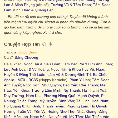
Lan & Minh Phụng
(tân cổ);
Trường Vũ & Tâm Đoan
;
Tâm Đoan
;
Lâm Minh Thảo & Quang Lập
Em đã xa rồi còn thương còn nhớ gì. Duyên đã không thành
bến mộng lưu luyến chi. Người đi pháo đỏ nhuộm đường. Còn ai
gió bạc dậm trường. Ai chờ ai cuối sông tương. Tôi sẽ đi tìm làm
quen cùng kiếp nghèo. Xin trả cho.
Chuyện Hợp Tan
Tác giả:
Quốc Dũng
Ca sĩ:
Bằng Chương
Ca sĩ khác:
Ngọc Hải & Kiều Loan
;
Lâm Bảo Phi & Lưu Ánh Loan
;
Lưu Ánh Loan & Vũ Hoàng
;
Ngọc Hân & Khưu Huy Vũ
;
Ngọc
Huyền & Đặng Thế Luân
;
Lâm Vũ & Dương Đình Trí
;
Ba Chéo -
Apollo - M70 - RC35
(Happy Karaoke);
Phan Ý Linh
;
Tâm Đoan
;
Ánh Tuyết
;
Ngọc Sơn
;
Như Quỳnh
;
Bảo Yến
;
Chế Thanh
;
Mai
Hậu
;
Yến Khoa
;
Trương Lâm Minh
;
Ng Thanh
;
Hà Thanh Xuân
;
Duy Trường
;
Nam Kha
;
Phương Hồng Quế
;
Mạnh Quỳnh
;
Phi
Nhung
;
Thiên Trang
;
Mỹ Huyền
;
Đình Văn
;
Tài Linh
;
Hoài Nam
;
Hồ Quang 8
;
Kim Anh
;
Thanh Tuyền
;
Phương Lam
;
Hồ Quỳnh
Hương
;
Tuấn Vũ
;
Yến Vy
;
Hoàng Như Thơ
;
Nhật Khang
;
Đăng
Khôi
;
Mộc Lan
;
Ngọc Hân
;
Nguyễn Vũ
;
Mỹ Tâm
;
Mai Thiên Vân
;