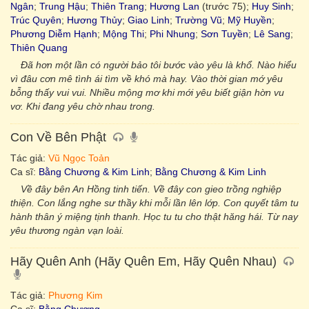
Ngân
;
Trung Hậu
;
Thiên Trang
;
Hương Lan
(trước 75);
Huy Sinh
;
Trúc Quyên
;
Hương Thủy
;
Giao Linh
;
Trường Vũ
;
Mỹ Huyền
;
Phương Diễm Hạnh
;
Mộng Thi
;
Phi Nhung
;
Sơn Tuyền
;
Lê Sang
;
Thiên Quang
Đã hơn một lần có người bảo tôi bước vào yêu là khổ. Nào hiểu
vì đâu cơn mê tình ái tìm về khó mà hay. Vào thời gian mớ yêu
bỗng thấy vui vui. Nhiều mộng mơ khi mới yêu biết giận hờn vu
vơ. Khi đang yêu chờ nhau trong.
Con Về Bên Phật
Tác giả:
Vũ Ngọc Toản
Ca sĩ:
Bằng Chương & Kim Linh
;
Bằng Chương & Kim Linh
Về đây bên An Hồng tinh tiến. Về đây con gieo trồng nghiệp
thiện. Con lắng nghe sư thầy khi mỗi lần lên lớp. Con quyết tâm tu
hành thân ý miệng tịnh thanh. Học tu tu cho thật hăng hái. Từ nay
yêu thương ngàn vạn loài.
Hãy Quên Anh (Hãy Quên Em, Hãy Quên Nhau)
Tác giả:
Phương Kim