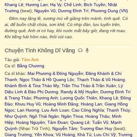
Khang Lê
;
Hương Lan
;
Hạ Vy
;
Chế Linh
;
Bích Tuyền
;
Nhật
Trường
(beat);
Nguyên Vũ
;
Dương Đình Trí
;
Phương Dung (VN)
Đêm nay lặng lẽ, sương mù về giăng trên mảnh, tình quê. Có
ai, để buồn chất chứa, sơn khê. Có nhịp đàn, lưu luyến trên,
đường quê. Anh ơi có hay, khi nước mắt bây giờ, đang rớt mau.
Khi tiếng hát hôm nào, thôi vút cao.
Chuyện Tình Không Dĩ Vãng
Tác giả:
Tâm Anh
Ca sĩ:
Bằng Chương
Ca sĩ khác:
Mai Phương & Đông Nguyễn
;
Đăng Khánh & Chí
Thanh
;
Ngọc Thảo & Hồ Quang Lộc
;
Thạch Thảo & Vũ Hoàng
;
Khánh Bình & Tina Thảo My
;
Trần Thu Thảo & Trần Xuân
;
Lý
Diệu Linh & Đào Phi Dương
;
Randy & Mỹ Huyền
;
Dương Đình Trí
& Trang Thảo
;
Phương Anh
;
Lương Quốc Thiên
;
Khang Lê
;
Đông
Đào
;
Khưu Huy Vũ
;
Hoàng Minh Đăng
;
Hoàng Lan
;
Giang Hồng
Ngọc
;
Lan Hương
;
Lưu Ánh Loan
;
Cao Công Nghĩa
;
Thanh Thủy
;
Như Quỳnh
;
Ngô Thái Ngân
;
Ngân Thoa
;
Hoàng Thâu
;
Minh
Hiệp
;
Hoàng Nguyên
;
Tâm Đoan
;
Quang Lê
;
Tuấn Vũ
;
Mạnh
Quỳnh
(Nhạc Trữ Tình);
Nguyễn Tâm
;
Trương Đan Huy
(beat);
Giang Trường
;
Yến Khoa
;
Vũ Hoàng
;
Khả Tú
;
Lưu Chí Vỹ
;
Trương