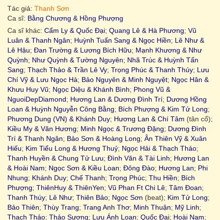
Tác giả:
Thanh Sơn
Ca sĩ:
Bằng Chương & Hồng Phượng
Ca sĩ khác:
Cẩm Ly & Quốc Đại
;
Quang Lê & Hà Phương
;
Vũ
Luân & Thanh Ngân
;
Huỳnh Tuấn Sang & Ngọc Hiền
;
Lê Như &
Lê Hậu
;
Đan Trường & Lương Bích Hữu
;
Mạnh Khương & Như
Quỳnh
;
Như Quỳnh & Tường Nguyên
;
Nhã Trúc & Huỳnh Tấn
Sang
;
Thạch Thảo & Trần Lê Vy
;
Trọng Phúc & Thanh Thúy
;
Lưu
Chí Vỹ & Lưu Ngọc Hà
;
Bảo Nguyên & Minh Nguyệt
;
Ngọc Hân &
Khưu Huy Vũ
;
Ngọc Diệu & Khánh Bình
;
Phong Vũ &
NguoiDepDiamond
;
Hương Lan & Dương Đình Trí
;
Dương Hồng
Loan & Huỳnh Nguyễn Công Bằng
;
Bích Phượng & Kim Tử Long
;
Phương Dung (VN) & Khánh Duy
;
Hương Lan & Chí Tâm
(tân cổ);
Kiều My & Văn Hương
;
Minh Ngọc & Trương Đặng
;
Dương Đình
Trí & Thanh Ngân
;
Bảo Sơn & Hoàng Long
;
Ân Thiên Vỹ & Xuân
Hiếu
;
Kim Tiểu Long & Hương Thuỷ
;
Ngọc Hải & Thạch Thảo
;
Thanh Huyền & Chung Tử Lưu
;
Đình Văn & Tài Linh
;
Hương Lan
& Hoài Nam
;
Ngọc Sơn & Kiều Loan
;
Đông Đào
;
Hương Lan
;
Phi
Nhung
;
Khánh Duy
;
Chế Thanh
;
Trọng Phúc
;
Thu Hiền
;
Bích
Phượng
;
ThiênHuy & ThiênYen
;
Vũ Phan Ft Chi Lê
;
Tâm Đoan
;
Thanh Thúy
;
Lê Như
;
Thiên Bảo
;
Ngọc Sơn
(beat);
Kim Tử Long
;
Bảo Thiên
;
Thùy Trang
;
Trang Anh Thơ
;
Minh Thuận
;
Mỹ Linh
;
Thạch Thảo
;
Thảo Sương
;
Lưu Ánh Loan
;
Quốc Đại
;
Hoài Nam
;