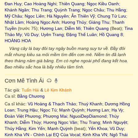
Đan Huy
;
Cao Hoàng Nghi
;
Thiên Quang
;
Ngọc Kiều Oanh
;
Khánh Ngân
;
Thu Trang
;
Quỳnh Trang
;
Ngọc Châu
;
Thu Hằng
;
Mỹ Châu
;
Ngọc Liên
;
Hà Nguyên
;
Ân Thiên Vỹ
;
Chung Tử Lưu
;
Nhật Lâm
;
Hoàng Ngọc Anh
;
Hương Thủy
;
Giáng Thu
;
Thanh
Tuyền
(trước 75);
Hương Lan
;
Diễm Mi
;
Thiên Quang
(Beat);
Tina
Thảo My
;
Vũ Duy
;
Uyên Trang
;
Đặng Thế Luân
;
Hồ Quang 8
;
HOÀNG HOA
Vàng cây lá bay đôi tay ngây buồn mang suy tư về. Đầy đôi
mắt nhung kiêu sa môi mềm tìm đến cơn mê. Niềm tin đã lạnh
theo tháng năm giá băng. Em có nghe ngoài phố đang kết hoa.
Bao nhiêu sắc hoa là bấy nhiêu tâm tình.
Cơn Mê Tình Ái
Tác giả:
Tuấn Hải
&
Lê Kim Khánh
Ca sĩ:
Bằng Chương
Ca sĩ khác:
Vũ Hoàng & Thạch Thảo
;
Thuý Khanh
;
Dương Hồng
Loan
;
Trung Hậu
;
Ngọc Tú
;
Mạnh Quỳnh
;
Hương Lan
;
Hạ Vy
;
Đoàn Việt Phương
;
Phượng Mai
;
NguoiDepDiamond
;
Thúy
Khanh
;
Diễm Thùy
;
Hương Ngọc Vân
;
Thu Trang
;
Minh Nguyệt
;
Thúy Hằng
;
Kim Yến
;
Mạnh Quỳnh
(beat);
Yến Khoa
;
Vũ Duy
;
Kinh Kha VN - Chỉnh Lại EQ Của Vocal
;
Kinh Kha VN
;
Ngô Thái