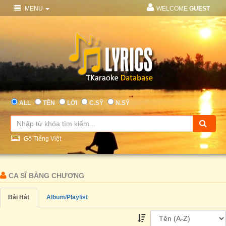
MENU
WELCOME
GUEST
ALL
TÊN
LỜI
C.SỸ
N.SỸ
Gõ Tiếng Việt
CA SĨ BẰNG CHƯƠNG
Bài Hát
Album/Playlist