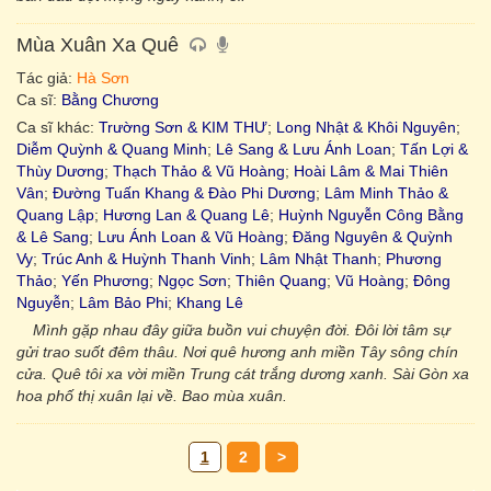
Mùa Xuân Xa Quê
Tác giả:
Hà Sơn
Ca sĩ:
Bằng Chương
Ca sĩ khác:
Trường Sơn & KIM THƯ
;
Long Nhật & Khôi Nguyên
;
Diễm Quỳnh & Quang Minh
;
Lê Sang & Lưu Ánh Loan
;
Tấn Lợi &
Thùy Dương
;
Thạch Thảo & Vũ Hoàng
;
Hoài Lâm & Mai Thiên
Vân
;
Đường Tuấn Khang & Đào Phi Dương
;
Lâm Minh Thảo &
Quang Lập
;
Hương Lan & Quang Lê
;
Huỳnh Nguyễn Công Bằng
& Lê Sang
;
Lưu Ánh Loan & Vũ Hoàng
;
Đăng Nguyên & Quỳnh
Vy
;
Trúc Anh & Huỳnh Thanh Vinh
;
Lâm Nhật Thanh
;
Phương
Thảo
;
Yến Phương
;
Ngọc Sơn
;
Thiên Quang
;
Vũ Hoàng
;
Đông
Nguyễn
;
Lâm Bảo Phi
;
Khang Lê
Mình gặp nhau đây giữa buồn vui chuyện đời. Đôi lời tâm sự
gửi trao suốt đêm thâu. Nơi quê hương anh miền Tây sông chín
cửa. Quê tôi xa vời miền Trung cát trắng dương xanh. Sài Gòn xa
hoa phố thị xuân lại về. Bao mùa xuân.
1
2
>