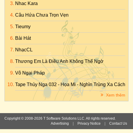
Nhac Kara
Câu Hứa Chưa Trọn Vẹn
Tieumy
Bài Hát
NhạcCL
Thương Em Là Điều Anh Không Thể Ngờ
Vô Ngại Pháp
Tape Thúy Nga 032 - Họa Mi - Nghìn Trùng Xa Cách
Xem thêm
Copyright © 2008-2026 T Software Solutions LLC. All rights reserved.
Advertising
|
Privacy Notice
|
Contact Us