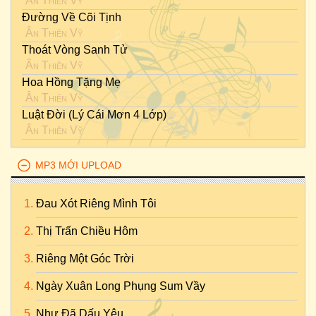
Ân Thiên Vỹ
Đường Về Cõi Tịnh
Ân Thiên Vỹ
Thoát Vòng Sanh Tử
Ân Thiên Vỹ
Hoa Hồng Tặng Mẹ
Ân Thiên Vỹ
Luật Đời (Lý Cái Mơn 4 Lớp)
Ân Thiên Vỹ
MP3 MỚI UPLOAD
Đau Xót Riêng Mình Tôi
Thị Trấn Chiều Hôm
Riêng Một Góc Trời
Ngày Xuân Long Phụng Sum Vầy
Như Đã Dấu Yêu