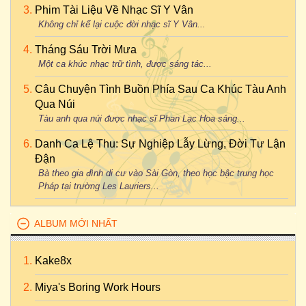
Phim Tài Liệu Về Nhạc Sĩ Y Vân
Không chỉ kể lại cuộc đời nhạc sĩ Y Vân...
Tháng Sáu Trời Mưa
Một ca khúc nhạc trữ tình, được sáng tác...
Câu Chuyện Tình Buồn Phía Sau Ca Khúc Tàu Anh
Qua Núi
Tàu anh qua núi được nhạc sĩ Phan Lạc Hoa sáng...
Danh Ca Lệ Thu: Sự Nghiệp Lẫy Lừng, Đời Tư Lận
Đận
Bà theo gia đình di cư vào Sài Gòn, theo học bậc trung học
Pháp tại trường Les Lauriers...
ALBUM MỚI NHẤT
Kake8x
Miya's Boring Work Hours