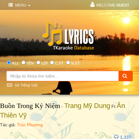
MENU
WELCOME
GUEST
ALL
TÊN
LỜI
C.SỸ
N.SỸ
Gõ Tiếng Việt
Buồn Trong Kỷ Niệm
Trang Mỹ Dung
Ân
-
Ft
Thiên Vỹ
Tác giả:
Trúc Phương
1.337