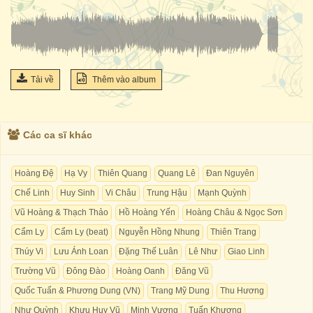
Tải về
Thêm vào album
Các ca sĩ khác
Hoàng Đệ
Hạ Vy
Thiên Quang
Quang Lê
Đan Nguyên
Chế Linh
Huy Sinh
Vi Châu
Trung Hậu
Mạnh Quỳnh
Vũ Hoàng & Thạch Thảo
Hồ Hoàng Yến
Hoàng Châu & Ngọc Sơn
Cẩm Ly
Cẩm Ly (beat)
Nguyễn Hồng Nhung
Thiên Trang
Thúy Vi
Lưu Ánh Loan
Đặng Thế Luân
Lê Như
Giao Linh
Trường Vũ
Đông Đào
Hoàng Oanh
Đăng Vũ
Quốc Tuấn & Phương Dung (VN)
Trang Mỹ Dung
Thu Hương
Như Quỳnh
Khưu Huy Vũ
Minh Vương
Tuấn Khương