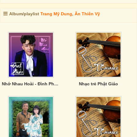
Album/playlist
Trang Mỹ Dung
,
Ân Thiên Vỹ
Nhớ Nhau Hoài - Đình Phước
Nhạc trẻ Phật Giáo