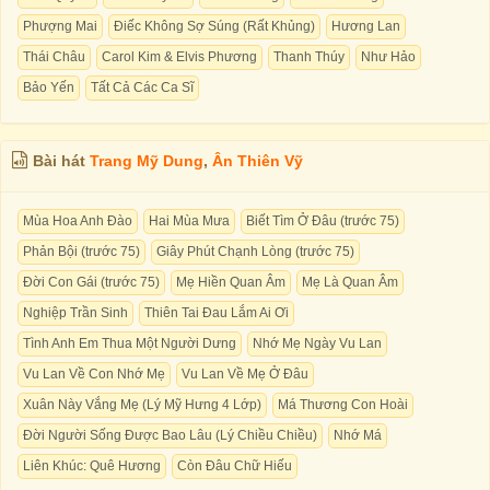
Phượng Mai
Điếc Không Sợ Súng (Rất Khủng)
Hương Lan
Thái Châu
Carol Kim & Elvis Phương
Thanh Thúy
Như Hảo
Bảo Yến
Tất Cả Các Ca Sĩ
Bài hát
Trang Mỹ Dung
,
Ân Thiên Vỹ
Mùa Hoa Anh Đào
Hai Mùa Mưa
Biết Tìm Ở Đâu (trước 75)
Phản Bội (trước 75)
Giây Phút Chạnh Lòng (trước 75)
Đời Con Gái (trước 75)
Mẹ Hiền Quan Âm
Mẹ Là Quan Âm
Nghiệp Trần Sinh
Thiên Tai Đau Lắm Ai Ơi
Tình Anh Em Thua Một Người Dưng
Nhớ Mẹ Ngày Vu Lan
Vu Lan Về Con Nhớ Mẹ
Vu Lan Về Mẹ Ở Đâu
Xuân Này Vắng Mẹ (Lý Mỹ Hưng 4 Lớp)
Má Thương Con Hoài
Đời Người Sống Được Bao Lâu (Lý Chiều Chiều)
Nhớ Má
Liên Khúc: Quê Hương
Còn Đâu Chữ Hiếu