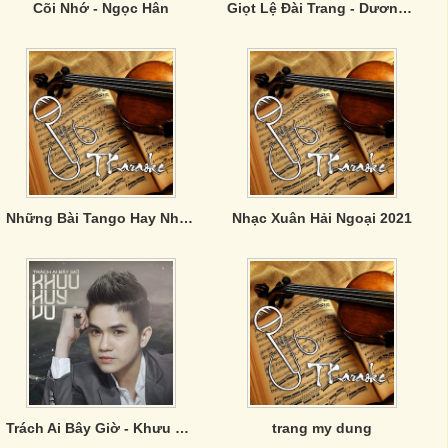
Cõi Nhớ - Ngọc Hân
Giọt Lệ Đài Trang - Dương Hồng Loan, Ân Thiên Vỹ
Những Bài Tango Hay Nhất - Ân Thiên Vỹ
Nhạc Xuân Hải Ngoại 2021
Trách Ai Bây Giờ - Khưu Huy Vũ
trang my dung