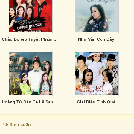
Chào Bolero Tuyệt Phẩm Tình Ca
Như Vẫn Còn Đây
Hoàng Tử Dân Ca Lê Sang & Tứ Đại Mỹ Nhân
Giai Điệu Tình Quê
Bình Luận