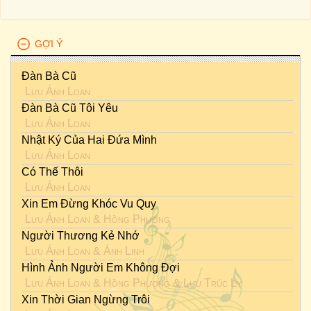
GỢI Ý
Đàn Bà Cũ
Lưu Ánh Loan
Đàn Bà Cũ Tôi Yêu
Lưu Ánh Loan
Nhật Ký Của Hai Đứa Mình
Lưu Ánh Loan
Có Thế Thôi
Lưu Ánh Loan
Xin Em Đừng Khóc Vu Quy
Lưu Ánh Loan
&
Hồng Phượng
Người Thương Kẻ Nhớ
Lưu Ánh Loan
&
Ánh Linh
Hình Ảnh Người Em Không Đợi
Lưu Ánh Loan
&
Hồng Phượng
&
Lưu Trúc Ly
Xin Thời Gian Ngừng Trôi