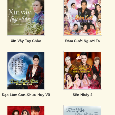
Xin Vẫy Tay Chào
Đám Cưới Người Ta
Đạo Làm Con-Khưu Huy Vũ
Sến Nhảy 4