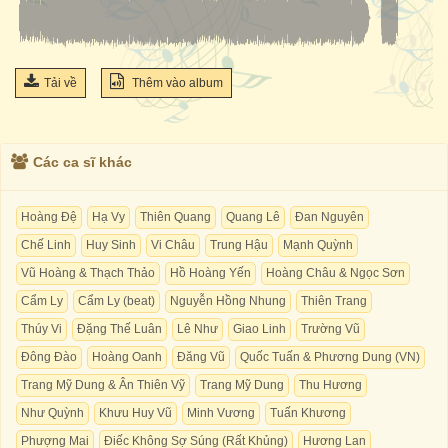
Tải về
Thêm vào album
Các ca sĩ khác
Hoàng Đệ
Hạ Vy
Thiên Quang
Quang Lê
Đan Nguyên
Chế Linh
Huy Sinh
Vi Châu
Trung Hậu
Mạnh Quỳnh
Vũ Hoàng & Thạch Thảo
Hồ Hoàng Yến
Hoàng Châu & Ngọc Sơn
Cẩm Ly
Cẩm Ly (beat)
Nguyễn Hồng Nhung
Thiên Trang
Thúy Vi
Đặng Thế Luân
Lê Như
Giao Linh
Trường Vũ
Đông Đào
Hoàng Oanh
Đăng Vũ
Quốc Tuấn & Phương Dung (VN)
Trang Mỹ Dung & Ân Thiên Vỹ
Trang Mỹ Dung
Thu Hương
Như Quỳnh
Khưu Huy Vũ
Minh Vương
Tuấn Khương
Phượng Mai
Điếc Không Sợ Súng (Rất Khủng)
Hương Lan