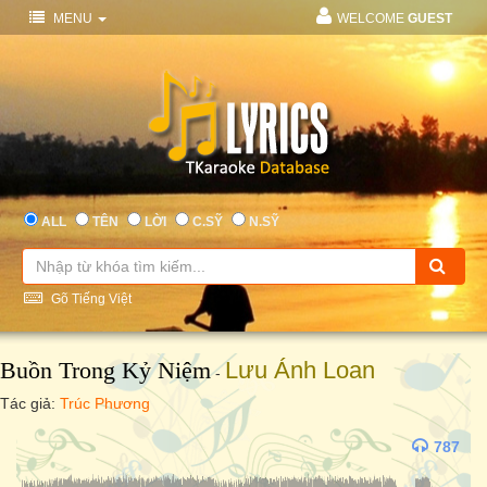
MENU
WELCOME
GUEST
ALL
TÊN
LỜI
C.SỸ
N.SỸ
Gõ Tiếng Việt
Buồn Trong Kỷ Niệm
Lưu Ánh Loan
-
Tác giả:
Trúc Phương
787