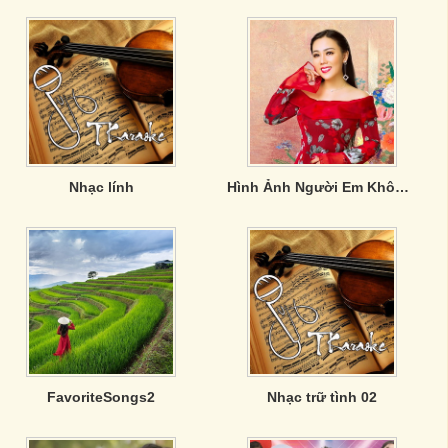
Nhạc lính
Hình Ảnh Người Em Không Đợi - Lưu Ánh Loan
FavoriteSongs2
Nhạc trữ tình 02