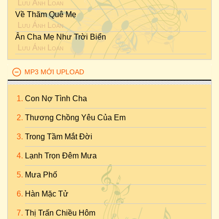
Lưu Ánh Loan
Về Thăm Quê Mẹ
Lưu Ánh Loan
Ân Cha Mẹ Như Trời Biển
Lưu Ánh Loan
MP3 MỚI UPLOAD
Con Nợ Tình Cha
Thương Chồng Yêu Của Em
Trong Tầm Mắt Đời
Lạnh Trọn Đêm Mưa
Mưa Phố
Hàn Mặc Tử
Thị Trấn Chiều Hôm