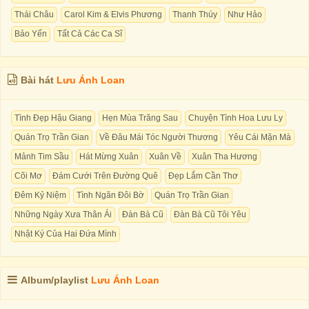
Thái Châu
Carol Kim & Elvis Phương
Thanh Thúy
Như Hảo
Bảo Yến
Tất Cả Các Ca Sĩ
Bài hát
Lưu Ánh Loan
Tình Đẹp Hậu Giang
Hẹn Mùa Trăng Sau
Chuyện Tình Hoa Lưu Ly
Quán Trọ Trần Gian
Về Đâu Mái Tóc Người Thương
Yêu Cái Mặn Mà
Mảnh Tim Sầu
Hát Mừng Xuân
Xuân Về
Xuân Tha Hương
Cõi Mơ
Đám Cưới Trên Đường Quê
Đẹp Lắm Cần Thơ
Đêm Kỷ Niệm
Tình Ngăn Đôi Bờ
Quán Trọ Trần Gian
Những Ngày Xưa Thân Ái
Đàn Bà Cũ
Đàn Bà Cũ Tôi Yêu
Nhật Ký Của Hai Đứa Mình
Album/playlist
Lưu Ánh Loan