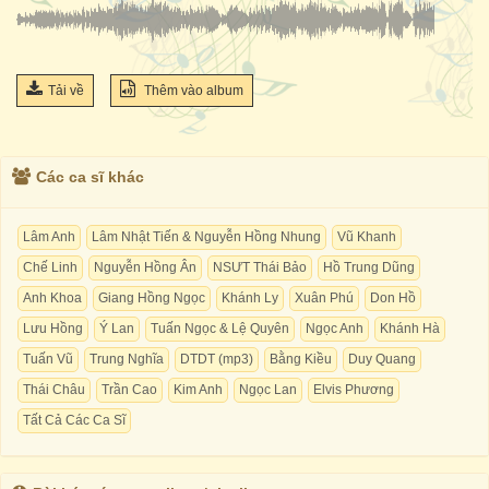
Tải về
Thêm vào album
Các ca sĩ khác
Lâm Anh
Lâm Nhật Tiến & Nguyễn Hồng Nhung
Vũ Khanh
Chế Linh
Nguyễn Hồng Ân
NSƯT Thái Bảo
Hồ Trung Dũng
Anh Khoa
Giang Hồng Ngọc
Khánh Ly
Xuân Phú
Don Hồ
Lưu Hồng
Ý Lan
Tuấn Ngọc & Lệ Quyên
Ngọc Anh
Khánh Hà
Tuấn Vũ
Trung Nghĩa
DTDT (mp3)
Bằng Kiều
Duy Quang
Thái Châu
Trần Cao
Kim Anh
Ngọc Lan
Elvis Phương
Tất Cả Các Ca Sĩ