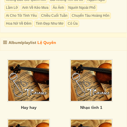
Lầm Lỡ
Anh Về Kẻo Mưa
Ảo Ảnh
Người Ngoài Phố
Ai Cho Tôi Tình Yêu
Chiều Cuối Tuần
Chuyến Tàu Hoàng Hôn
Hoa Nở Về Đêm
Tình Đẹp Như Mơ
Cỏ Úa
Album/playlist
Lệ Quyên
Hay hay
Nhạc tình 1