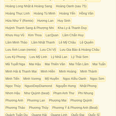
Hoàng Long Nhật & Hoàng Sang
Hoàng Oanh (sau 75)
Hoàng Thục Linh
Hoàng Tú Minh
Hoàng Yến
Hồng Vân
Hứa Như Ý (Remix)
Hương Lan
Huy Sinh
Huỳnh Thanh Sang & Phượng Nhi
Kha Ly & Thanh Duy
Khưu Huy Vũ
Kim Thoa
LạcQuan
Lâm Chấn Huy
Lâm Minh Thảo
Lâm Nhật Thanh
Lê Mỹ Châu
Lệ Quyên
Lưu Ánh Loan (remix)
Lưu Chí Vỹ
Lưu Gia Bảo & Hoàng Châu
Lưu Kỳ Phong
Lưu Mỹ Linh
Lý Nhã Lan
Lý Thái Sơn
Mã Tuyết Nga
Mai Hậu
Mai Thiên Vân
Mai Trần Lâm
Mai Tuấn
Minh Hải & Thanh Mai
Minh Hiền
Minh Hoàng
Minh Thành
Minh Tiến
Minh Vương
Mỹ Huyền
Ngọc Kiều Oanh
Ngọc Sơn
Ngọc Thúy
NguoiDepDiamond
Nguyễn Hưng
Nhật Phong
Nhơn Hậu
Như Quỳnh (beat)
Phạm Anh Thư
Phi Nhung
Phương Anh
Phương Lan
Phượng Mai
Phương Quỳnh
Phương Thảo
Phương Thủy
Phương Ý & Phương Anh (Beat)
Quách Tuấn Du
Quang Hải
Quang Linh
Quốc Đại
Quốc Sĩ