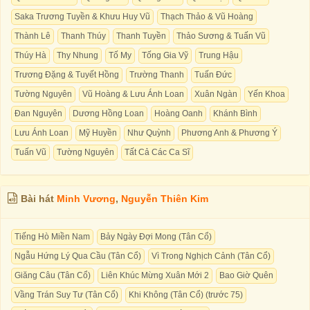
Saka Trương Tuyền & Khưu Huy Vũ
Thạch Thảo & Vũ Hoàng
Thành Lê
Thanh Thúy
Thanh Tuyền
Thảo Sương & Tuấn Vũ
Thúy Hà
Thy Nhung
Tố My
Tống Gia Vỹ
Trung Hậu
Trương Đặng & Tuyết Hồng
Trường Thanh
Tuấn Đức
Tường Nguyên
Vũ Hoàng & Lưu Ánh Loan
Xuân Ngàn
Yến Khoa
Đan Nguyên
Dương Hồng Loan
Hoàng Oanh
Khánh Bình
Lưu Ánh Loan
Mỹ Huyền
Như Quỳnh
Phương Anh & Phương Ý
Tuấn Vũ
Tường Nguyên
Tất Cả Các Ca Sĩ
Bài hát
Minh Vương
,
Nguyễn Thiên Kim
Tiếng Hò Miền Nam
Bảy Ngày Đợi Mong (Tân Cổ)
Ngẫu Hứng Lý Qua Cầu (Tân Cổ)
Vì Trong Nghịch Cảnh (Tân Cổ)
Giăng Câu (Tân Cổ)
Liên Khúc Mừng Xuân Mới 2
Bao Giờ Quên
Vầng Trán Suy Tư (Tân Cổ)
Khi Không (Tân Cổ) (trước 75)