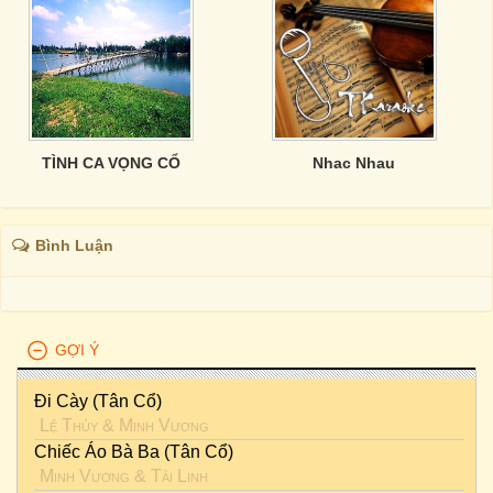
TÌNH CA VỌNG CỔ
Nhac Nhau
Bình Luận
GỢI Ý
Đi Cày (Tân Cổ)
Lệ Thủy
&
Minh Vương
Chiếc Áo Bà Ba (Tân Cổ)
Minh Vương
&
Tài Linh