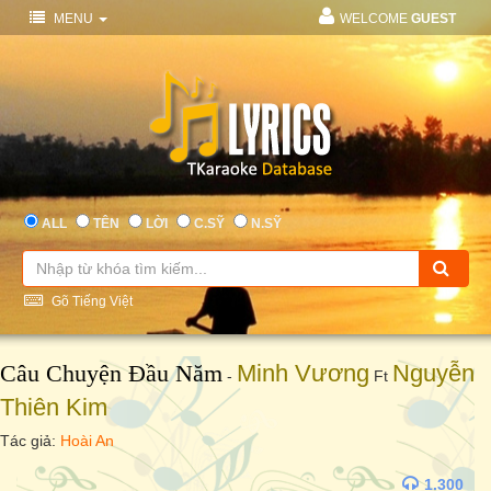
MENU
WELCOME
GUEST
ALL
TÊN
LỜI
C.SỸ
N.SỸ
Gõ Tiếng Việt
Câu Chuyện Đầu Năm
Minh Vương
Nguyễn
-
Ft
Thiên Kim
Tác giả:
Hoài An
1.300