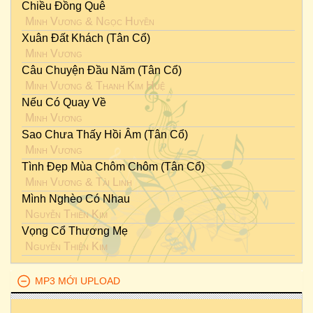
Chiều Đồng Quê
Minh Vương
&
Ngọc Huyền
Xuân Đất Khách (Tân Cổ)
Minh Vương
Câu Chuyện Đầu Năm (Tân Cổ)
Minh Vương
&
Thanh Kim Huệ
Nếu Có Quay Về
Minh Vương
Sao Chưa Thấy Hồi Âm (Tân Cổ)
Minh Vương
Tình Đẹp Mùa Chôm Chôm (Tân Cổ)
Minh Vương
&
Tài Linh
Mình Nghèo Có Nhau
Nguyễn Thiên Kim
Vọng Cổ Thương Mẹ
Nguyễn Thiên Kim
MP3 MỚI UPLOAD