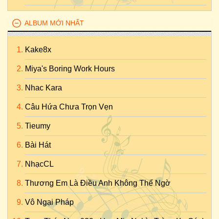
ALBUM MỚI NHẤT
Kake8x
Miya's Boring Work Hours
Nhac Kara
Câu Hứa Chưa Trọn Vẹn
Tieumy
Bài Hát
NhạcCL
Thương Em Là Điều Anh Không Thể Ngờ
Vô Ngại Pháp