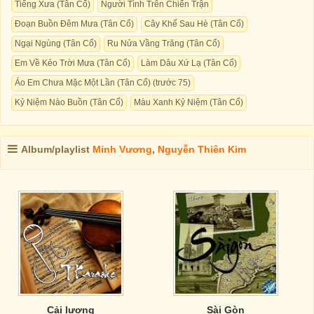
Tiếng Xưa (Tân Cổ)
Người Tình Trên Chiến Trận
Đoạn Buồn Đêm Mưa (Tân Cổ)
Cây Khế Sau Hè (Tân Cổ)
Ngại Ngùng (Tân Cổ)
Ru Nửa Vầng Trăng (Tân Cổ)
Em Về Kẻo Trời Mưa (Tân Cổ)
Làm Dâu Xứ Lạ (Tân Cổ)
Áo Em Chưa Mặc Một Lần (Tân Cổ) (trước 75)
Kỷ Niệm Nào Buồn (Tân Cổ)
Màu Xanh Kỷ Niệm (Tân Cổ)
Album/playlist
Minh Vương
,
Nguyễn Thiên Kim
Cải lương
Sài Gòn