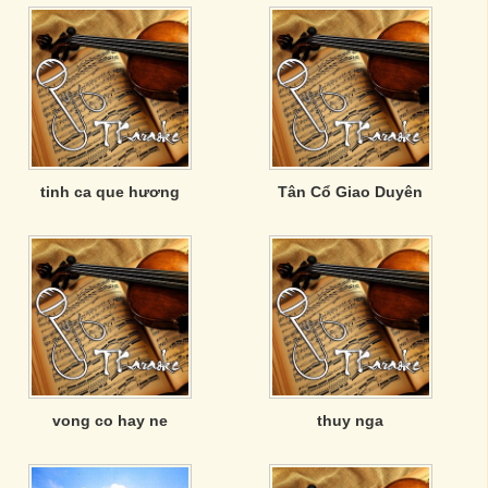
tinh ca que hương
Tân Cổ Giao Duyên
vong co hay ne
thuy nga