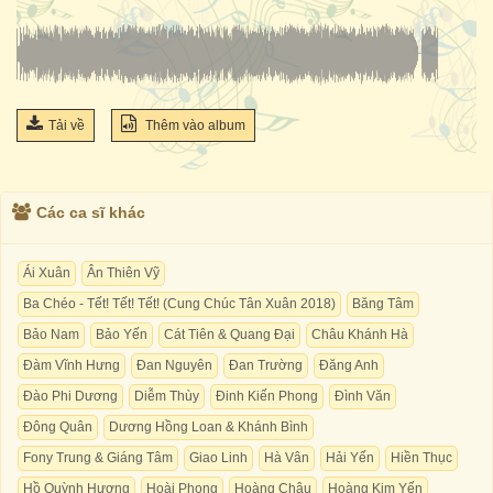
Tải về
Thêm vào album
Các ca sĩ khác
Ái Xuân
Ân Thiên Vỹ
Ba Chéo - Tết! Tết! Tết! (Cung Chúc Tân Xuân 2018)
Băng Tâm
Bảo Nam
Bảo Yến
Cát Tiên & Quang Đại
Châu Khánh Hà
Đàm Vĩnh Hưng
Đan Nguyên
Đan Trường
Đăng Anh
Đào Phi Dương
Diễm Thùy
Đinh Kiến Phong
Đình Văn
Đông Quân
Dương Hồng Loan & Khánh Bình
Fony Trung & Giáng Tâm
Giao Linh
Hà Vân
Hải Yến
Hiền Thục
Hồ Quỳnh Hương
Hoài Phong
Hoàng Châu
Hoàng Kim Yến