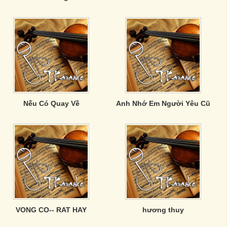
Nếu Có Quay Về
Anh Nhớ Em Người Yêu Cũ
VONG CO-- RAT HAY
hương thuy