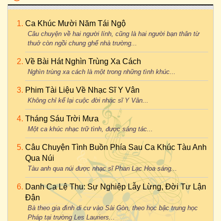
Ca Khúc Mười Năm Tái Ngộ
Câu chuyện về hai người lính, cũng là hai người bạn thân từ
thuở còn ngồi chung ghế nhà trường...
Về Bài Hát Nghìn Trùng Xa Cách
Nghìn trùng xa cách là một trong những tình khúc...
Phim Tài Liệu Về Nhạc Sĩ Y Vân
Không chỉ kể lại cuộc đời nhạc sĩ Y Vân...
Tháng Sáu Trời Mưa
Một ca khúc nhạc trữ tình, được sáng tác...
Câu Chuyện Tình Buồn Phía Sau Ca Khúc Tàu Anh
Qua Núi
Tàu anh qua núi được nhạc sĩ Phan Lạc Hoa sáng...
Danh Ca Lệ Thu: Sự Nghiệp Lẫy Lừng, Đời Tư Lận
Đận
Bà theo gia đình di cư vào Sài Gòn, theo học bậc trung học
Pháp tại trường Les Lauriers...