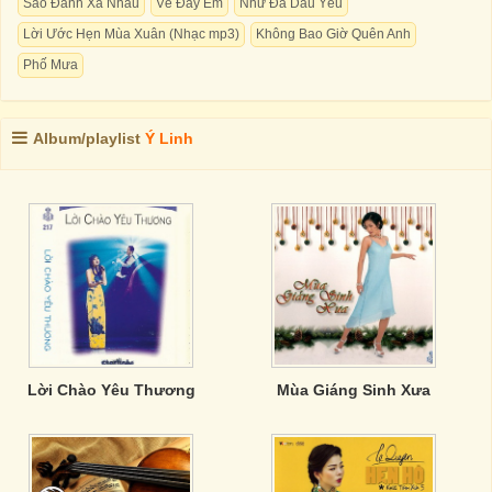
Sao Đành Xa Nhau
Về Đây Em
Như Đã Dấu Yêu
Lời Ước Hẹn Mùa Xuân (Nhạc mp3)
Không Bao Giờ Quên Anh
Phố Mưa
Album/playlist
Ý Linh
Lời Chào Yêu Thương
Mùa Giáng Sinh Xưa