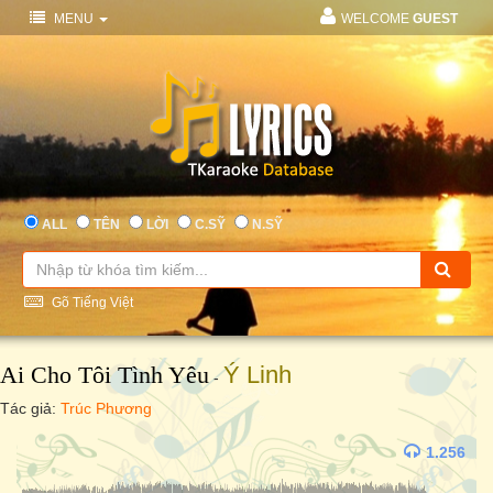
MENU
WELCOME
GUEST
ALL
TÊN
LỜI
C.SỸ
N.SỸ
Gõ Tiếng Việt
Ai Cho Tôi Tình Yêu
Ý Linh
-
Tác giả:
Trúc Phương
1.256