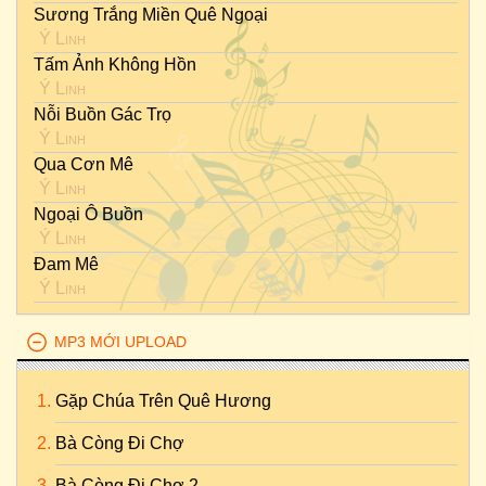
Sương Trắng Miền Quê Ngoại
Ý Linh
Tấm Ảnh Không Hồn
Ý Linh
Nỗi Buồn Gác Trọ
Ý Linh
Qua Cơn Mê
Ý Linh
Ngoại Ô Buồn
Ý Linh
Đam Mê
Ý Linh
MP3 MỚI UPLOAD
Gặp Chúa Trên Quê Hương
Bà Còng Đi Chợ
Bà Còng Đi Chợ 2