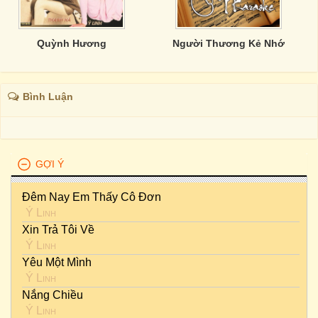
Quỳnh Hương
Người Thương Kẻ Nhớ
Bình Luận
GỢI Ý
Đêm Nay Em Thấy Cô Đơn
Ý Linh
Xin Trả Tôi Về
Ý Linh
Yêu Một Mình
Ý Linh
Nắng Chiều
Ý Linh