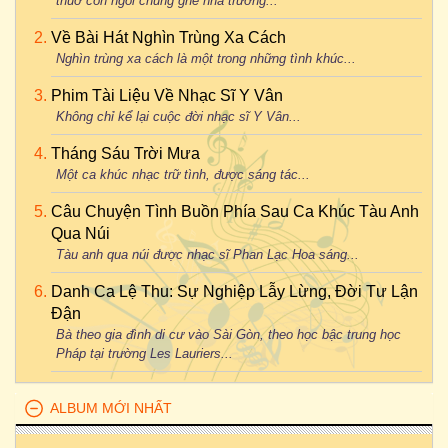
thuở còn ngồi chung ghế nhà trường...
Về Bài Hát Nghìn Trùng Xa Cách
Nghìn trùng xa cách là một trong những tình khúc...
Phim Tài Liệu Về Nhạc Sĩ Y Vân
Không chỉ kể lại cuộc đời nhạc sĩ Y Vân...
Tháng Sáu Trời Mưa
Một ca khúc nhạc trữ tình, được sáng tác...
Câu Chuyện Tình Buồn Phía Sau Ca Khúc Tàu Anh
Qua Núi
Tàu anh qua núi được nhạc sĩ Phan Lạc Hoa sáng...
Danh Ca Lệ Thu: Sự Nghiệp Lẫy Lừng, Đời Tư Lận
Đận
Bà theo gia đình di cư vào Sài Gòn, theo học bậc trung học
Pháp tại trường Les Lauriers...
ALBUM MỚI NHẤT