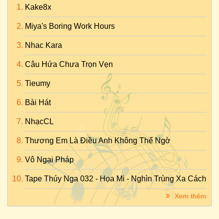
Kake8x
Miya's Boring Work Hours
Nhac Kara
Câu Hứa Chưa Trọn Vẹn
Tieumy
Bài Hát
NhạcCL
Thương Em Là Điều Anh Không Thể Ngờ
Vô Ngại Pháp
Tape Thúy Nga 032 - Họa Mi - Nghìn Trùng Xa Cách
Xem thêm