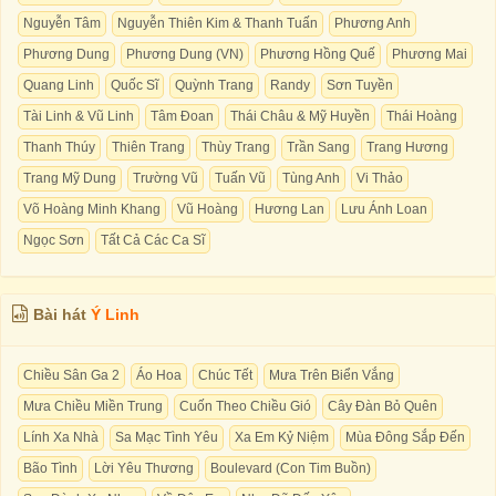
Nguyễn Tâm
Nguyễn Thiên Kim & Thanh Tuấn
Phương Anh
Phương Dung
Phương Dung (VN)
Phương Hồng Quế
Phương Mai
Quang Linh
Quốc Sĩ
Quỳnh Trang
Randy
Sơn Tuyền
Tài Linh & Vũ Linh
Tâm Đoan
Thái Châu & Mỹ Huyền
Thái Hoàng
Thanh Thúy
Thiên Trang
Thùy Trang
Trần Sang
Trang Hương
Trang Mỹ Dung
Trường Vũ
Tuấn Vũ
Tùng Anh
Vi Thảo
Võ Hoàng Minh Khang
Vũ Hoàng
Hương Lan
Lưu Ánh Loan
Ngọc Sơn
Tất Cả Các Ca Sĩ
Bài hát
Ý Linh
Chiều Sân Ga 2
Áo Hoa
Chúc Tết
Mưa Trên Biển Vắng
Mưa Chiều Miền Trung
Cuốn Theo Chiều Gió
Cây Đàn Bỏ Quên
Lính Xa Nhà
Sa Mạc Tình Yêu
Xa Em Kỷ Niệm
Mùa Đông Sắp Đến
Bão Tình
Lời Yêu Thương
Boulevard (Con Tim Buồn)