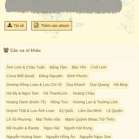
Tải về
Thêm vào album
Các ca sĩ khác
Ánh Linh & Châu Tuấn
Băng Tâm
Bảo Yến
Chế Linh
Chưa Biết (beat)
Đăng Nguyên
Đình Phước
Dương Hồng Loan & Lưu Chí Vỹ
Duy Khánh
Duy Quang
Hà Blog
Hà My & Ngọc Sơn
Hà ThanhLich.
Hoàng Châu
Hoàng Oanh (trước 75)
Hồng Trúc
Hương Lan & Trường Linh
Huỳnh Thật & Lưu Ánh Loan
Kỷ Quốc
Lâm Gia Minh
Lệ Quyên
Lê Vũ Phương
Mai Thiên Vân
Mạnh Quỳnh (Nhac Trữ Tình)
Mỹ Huyền & Randy
Ngọc Hải
Người Hát Rong
Nguyễn Hoàng Nam
Nguyễn Hồng Ân
Nguyễn Ngọc Sơn