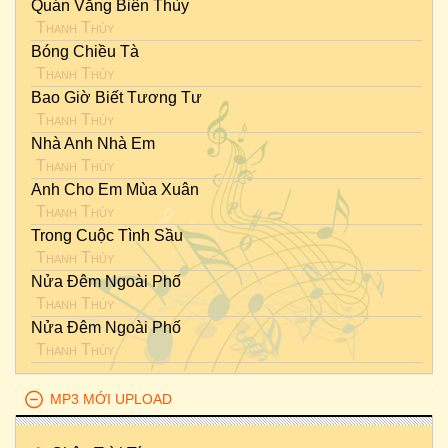
Quán Vắng Biên Thùy
Thanh Thúy
Bóng Chiều Tà
Thanh Thúy
Bao Giờ Biết Tương Tư
Thanh Thúy
Nhà Anh Nhà Em
Thanh Thúy
Anh Cho Em Mùa Xuân
Thanh Thúy
Trong Cuộc Tình Sầu
Thanh Thúy
Nửa Đêm Ngoài Phố
Thanh Thúy
Nửa Đêm Ngoài Phố
Thanh Thúy
MP3 MỚI UPLOAD