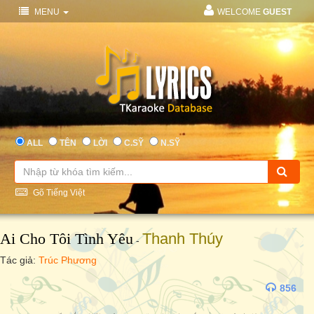
MENU
WELCOME
GUEST
ALL
TÊN
LỜI
C.SỸ
N.SỸ
Gõ Tiếng Việt
Ai Cho Tôi Tình Yêu
Thanh Thúy
-
Tác giả:
Trúc Phương
856