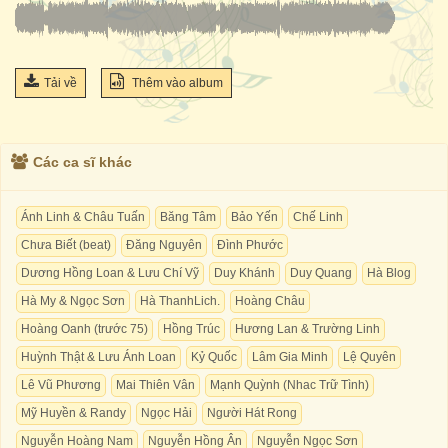
Tải về
Thêm vào album
Các ca sĩ khác
Ánh Linh & Châu Tuấn
Băng Tâm
Bảo Yến
Chế Linh
Chưa Biết (beat)
Đăng Nguyên
Đình Phước
Dương Hồng Loan & Lưu Chí Vỹ
Duy Khánh
Duy Quang
Hà Blog
Hà My & Ngọc Sơn
Hà ThanhLich.
Hoàng Châu
Hoàng Oanh (trước 75)
Hồng Trúc
Hương Lan & Trường Linh
Huỳnh Thật & Lưu Ánh Loan
Kỷ Quốc
Lâm Gia Minh
Lệ Quyên
Lê Vũ Phương
Mai Thiên Vân
Mạnh Quỳnh (Nhac Trữ Tình)
Mỹ Huyền & Randy
Ngọc Hải
Người Hát Rong
Nguyễn Hoàng Nam
Nguyễn Hồng Ân
Nguyễn Ngọc Sơn