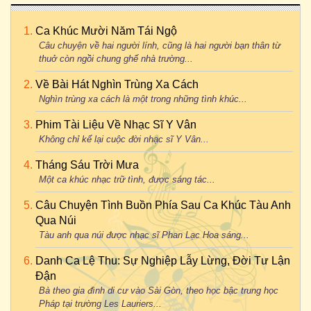
Ca Khúc Mười Năm Tái Ngộ
Câu chuyện về hai người lính, cũng là hai người bạn thân từ
thuở còn ngồi chung ghế nhà trường...
Về Bài Hát Nghìn Trùng Xa Cách
Nghìn trùng xa cách là một trong những tình khúc...
Phim Tài Liệu Về Nhạc Sĩ Y Vân
Không chỉ kể lại cuộc đời nhạc sĩ Y Vân...
Tháng Sáu Trời Mưa
Một ca khúc nhạc trữ tình, được sáng tác...
Câu Chuyện Tình Buồn Phía Sau Ca Khúc Tàu Anh
Qua Núi
Tàu anh qua núi được nhạc sĩ Phan Lạc Hoa sáng...
Danh Ca Lệ Thu: Sự Nghiệp Lẫy Lừng, Đời Tư Lận
Đận
Bà theo gia đình di cư vào Sài Gòn, theo học bậc trung học
Pháp tại trường Les Lauriers...