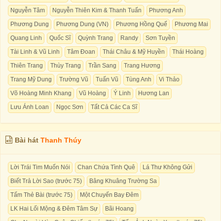
Nguyễn Tâm
Nguyễn Thiên Kim & Thanh Tuấn
Phương Anh
Phương Dung
Phương Dung (VN)
Phương Hồng Quế
Phương Mai
Quang Linh
Quốc Sĩ
Quỳnh Trang
Randy
Sơn Tuyền
Tài Linh & Vũ Linh
Tâm Đoan
Thái Châu & Mỹ Huyền
Thái Hoàng
Thiên Trang
Thùy Trang
Trần Sang
Trang Hương
Trang Mỹ Dung
Trường Vũ
Tuấn Vũ
Tùng Anh
Vi Thảo
Võ Hoàng Minh Khang
Vũ Hoàng
Ý Linh
Hương Lan
Lưu Ánh Loan
Ngọc Sơn
Tất Cả Các Ca Sĩ
Bài hát
Thanh Thúy
Lời Trái Tim Muốn Nói
Chan Chứa Tình Quê
Lá Thư Không Gửi
Biết Trả Lời Sao (trước 75)
Bâng Khuâng Trường Sa
Tấm Thẻ Bài (trước 75)
Một Chuyến Bay Đêm
LK Hai Lối Mộng & Đêm Tâm Sự
Bãi Hoang