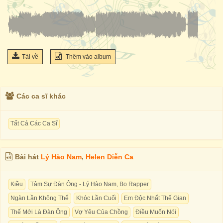
Tải về
Thêm vào album
Các ca sĩ khác
Tất Cả Các Ca Sĩ
Bài hát
Lý Hào Nam
,
Helen Diễn Ca
Kiều
Tâm Sự Đàn Ông - Lý Hào Nam, Bo Rapper
Ngàn Lần Không Thể
Khóc Lần Cuối
Em Độc Nhất Thế Gian
Thế Mới Là Đàn Ông
Vợ Yêu Của Chồng
Điều Muốn Nói