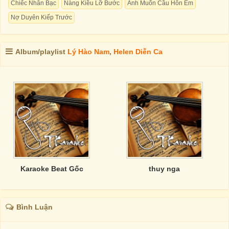
Chiếc Nhẫn Bạc
Nàng Kiều Lỡ Bước
Anh Muốn Cầu Hôn Em
Nợ Duyên Kiếp Trước
Album/playlist
Lý Hào Nam
,
Helen Diễn Ca
Karaoke Beat Gốc
thuy nga
Bình Luận