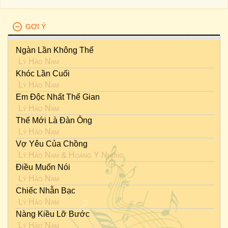
GỢI Ý
Ngàn Lần Không Thể
Lý Hào Nam
Khóc Lần Cuối
Lý Hào Nam
Em Độc Nhất Thế Gian
Lý Hào Nam
Thế Mới Là Đàn Ông
Lý Hào Nam
Vợ Yêu Của Chồng
Lý Hào Nam
&
Hoàng Y Nhung
Điều Muốn Nói
Lý Hào Nam
Chiếc Nhẫn Bạc
Lý Hào Nam
Nàng Kiều Lỡ Bước
Lý Hào Nam