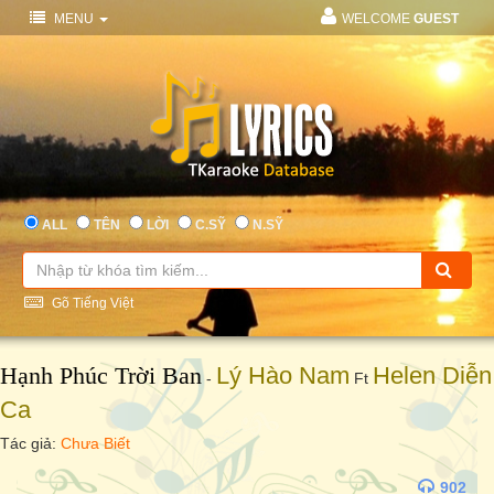
MENU
WELCOME
GUEST
ALL
TÊN
LỜI
C.SỸ
N.SỸ
Gõ Tiếng Việt
Hạnh Phúc Trời Ban
Lý Hào Nam
Helen Diễn
-
Ft
Ca
Tác giả:
Chưa Biết
902